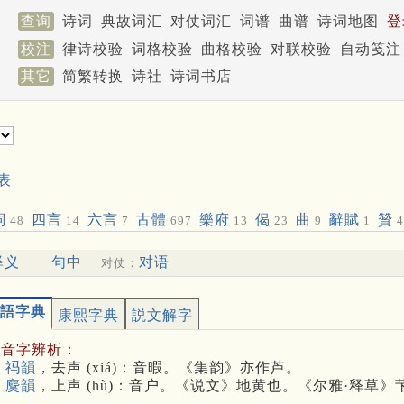
查询
诗词
典故词汇
对仗词汇
词谱
曲谱
诗词地图
登
校注
律诗校验
词格校验
曲格校验
对联校验
自动笺注
其它
简繁转换
诗社
诗词书店
表
詞
四言
六言
古體
樂府
偈
曲
辭賦
贊
48
14
7
697
13
23
9
1
4
释义
句中
对语
对仗：
語字典
康熙字典
説文解字
多音字辨析：
 祃韻
，去声 (xiá)：音暇。《集韵》亦作芦。
 麌韻
，上声 (hù)：音户。《说文》地黄也。《尔雅·释草》