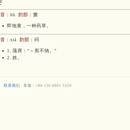
芐
拼音：
hù
韵部：
麌
即地黄，一种药草。
拼音：
xià
韵部：
祃
1. 蒲席：“～剪不纳。”
2. 姓。
联系我们
客服：+86 136 0901 3320