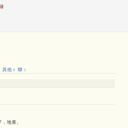
录
其他
聯
8
3
芐，地黄。