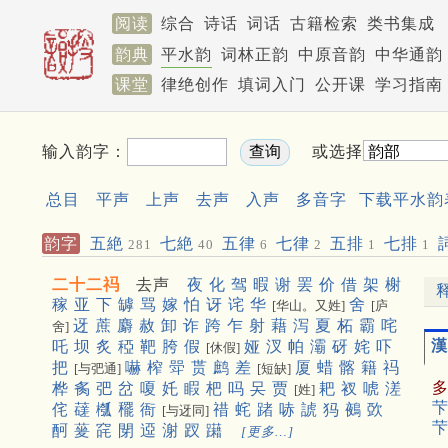
阅读
综合
诗话
词话
古籍检索
类书集成
韵典
平水韵
词林正韵
中原音韵
中华通韵
课堂
律绝创作
填词入门
公开课
学习指南
输入韵字：
或选择
总目
平声
上声
去声
入声
多音字
下载平水韵
韵字
五絶
七絶
五律
七律
五排
七排
281
40
6
2
1
1
二十二祃
去声
夜
化
驾
暇
谢
罢
价
借
架
榭
稼
亚
下
罅
骂
嫁
怕
讶
诧
华
舍
[华山。又姓]
[庐
迓
蔗
麝
赦
卸
诈
跨
乍
射
藉
泻
夏
柘
霸
咤
舍]
漢
吒
坝
炙
稏
靶
胯
假
娅
汊
帕
灞
砑
姹
吓
[休假]
把
嚇
榨
斝
贳
鹧
差
厦
蜡
髂
籍
祃
[与弝通]
[短缺]
桦
䏑
弝
岔
嗄
奼
睱
杷
吗
㕦
贾
耙
衩
唬
溠
[姓]
芐
侘
䕢
槬
䆉
衙
䄍
䖳
踷
哧
諕
犸
鵺
㰳
[与迓同]
芐
酠
蓌
䆛
閕
䢝
㴬
䟕
躤
[更多…]