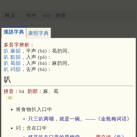
释义
句中
对语
对仗：
漢語字典
康熙字典
多音字辨析：
叭 麻韻
，平声 (bā)：曷韵同。
叭 黠韻
，入声 (pā)：
叭 曷韻
，入声 (bā)：麻韵同。
叭 祃韻
，去声 (bà)：
叭
拼音：
bā
韵部：
麻、曷
〈动〉
将食物扒入口中
只三叭两咽，就是一碗。——《金瓶梅词话》
叼；含在口中