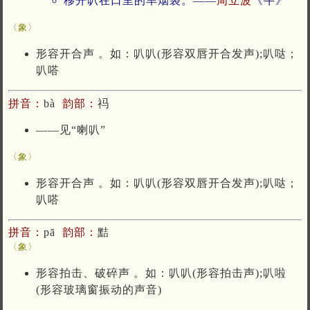
移开叭在口里的旱烟袋。——
周立波
《牛》
〈象〉
形容开合声 。如：叭叭(形容双唇开合发声);叭哒；
叭嗒
拼音：
bà
韵部：
祃
——见“喇叭”
〈象〉
形容开合声 。如：叭叭(形容双唇开合发声);叭哒；
叭嗒
拼音：
pā
韵部：
黠
〈象〉
形容拍击、破碎声 。如：叭叭(形容拍击声);叭啦
(形容玻璃窗振动的声音)