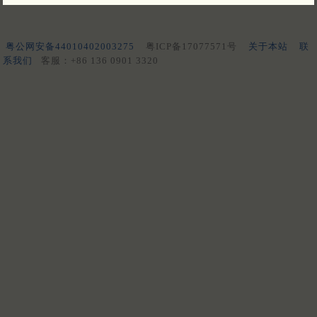
粤公网安备44010402003275
粤ICP备17077571号
关于本站
联
系我们
客服：+86 136 0901 3320