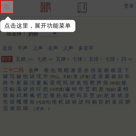
登录
输入韵字：
点击这里，展开功能菜单
或选择：
总目
平声
上声
去声
入声
多音字
韵字
五絶
七絶
五律
七律
五排
七排
詞
281
40
6
2
1
1
48
二十二祃
去声
夜
化
驾
暇
谢
罢
价
借
架
榭
稼
亚
下
罅
骂
嫁
怕
讶
诧
华
舍
迓
蔗
麝
赦
卸
诈
[华山。又姓]
[庐舍]
跨
乍
射
藉
泻
夏
柘
霸
咤
吒
坝
炙
稏
靶
胯
假
娅
[休假]
汊
帕
灞
砑
姹
吓
把
嚇
榨
斝
贳
鹧
差
厦
蜡
[与弝通]
[短缺]
髂
籍
祃
桦
䏑
弝
岔
嗄
奼
睱
杷
吗
㕦
贾
耙
衩
唬
溠
[姓]
侘
䕢
槬
䆉
衙
䄍
䖳
踷
哧
諕
犸
鵺
㰳
酠
蓌
䆛
閕
[与迓同]
䢝
㴬
䟕
躤
[更多…]