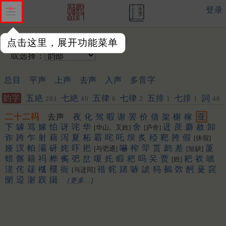
登录
输入韵字：
点击这里，展开功能菜单
或选择：
总目
平声
上声
去声
入声
多音字
韵字
五絶
七絶
五律
七律
五排
七排
詞
281
40
6
2
1
1
48
二十二祃
去声
夜
化
驾
暇
谢
罢
价
借
架
榭
稼
亚
下
罅
骂
嫁
怕
讶
诧
华
舍
迓
蔗
麝
赦
卸
[华山。又姓]
[庐舍]
诈
跨
乍
射
藉
泻
夏
柘
霸
咤
吒
坝
炙
稏
靶
胯
假
[休假]
娅
汊
帕
灞
砑
姹
吓
把
嚇
榨
斝
贳
鹧
差
厦
[与弝通]
[短缺]
蜡
髂
籍
祃
桦
䏑
弝
岔
嗄
奼
睱
杷
吗
㕦
贾
耙
衩
唬
[姓]
溠
侘
䕢
槬
䆉
衙
䄍
䖳
踷
哧
諕
犸
鵺
㰳
酠
蓌
䆛
[与迓同]
閕
䢝
㴬
䟕
躤
[更多…]