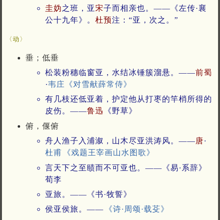
圭妫
之班，亚
宋
子而相亲也。——《左传·襄
公十九年》。
杜预
注：“亚，次之。”
〈动〉
垂；低垂
松装粉穗临窗亚，水结冰锤簇溜悬。——
前蜀
·
韦庄
《对雪献薛常侍》
有几枝还低亚着，护定他从打枣的竿梢所得的
皮伤。——
鲁迅
《野草》
俯，偃俯
舟人渔子入浦溆，山木尽亚洪涛风。——
唐
·
杜甫
《戏题王宰画山水图歌》
言天下之至赜而不可亚也。——《易·系辞》
荀李
亚旅。——《书·牧誓》
侯亚侯旅。——
《诗·周颂·载芟》