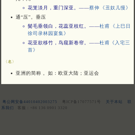
花笼淡月，重门深亚。——
蔡伸
《丑奴儿慢》
通“压”。垂压
鬓毛垂领白，花蕊亚枝红。——
杜甫
《上巳日
徐司录林园宴集》
花亚欲移竹，鸟窥新卷帘。——
杜甫
《入宅三
首》
〈名〉
亚洲的简称 。如：欧亚大陆；亚运会
粤公网安备44010402003275
粤ICP备17077571号
关于本站
联
系我们
客服：+86 136 0901 3320