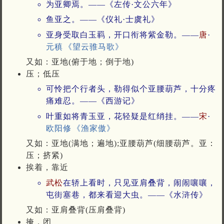
为亚卿焉。——《左传·文公六年》
鱼亚之。——《仪礼·士虞礼》
亚身受取白玉羁，开口衔将紫金勒。——
唐
·
元稹
《望云骓马歌》
又如：亚地(俯于地；倒于地)
压；低压
可怜把个行者头，勒得似个亚腰葫芦，十分疼
痛难忍。——《西游记》
叶重如将青玉亚，花轻疑是红绡挂。——
宋
·
欧阳修
《渔家傲》
又如：亚地(满地；遍地);亚腰葫芦(细腰葫芦。亚：
压；挤紧)
挨着，靠近
武松
在轿上看时，只见亚肩叠背，闹闹嚷嚷，
屯街塞巷，都来看迎大虫。——《水浒传》
又如：亚肩叠背(压肩叠背)
掩，闭