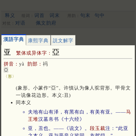
释义
词首
词末
句末
句中
组词：
用韵：
对语
佩文韵府
对仗：
漢語字典
康熙字典
説文解字
亚
亞
繁体或异体字：
拼音：
yà
韵部：
祃
亞
〈形〉
(象形。小篆作“亞”。许慎认为像人驼背形。甲骨文
一说像花边形。本义:丑)
同本义
夫地有山有泽，有黑有白，有美有亚。——
马
王堆
汉墓帛书《十六经》
亚，丑也。——《说文》。
段玉裁
注：“此亚
之本义。亚与恶音义皆同…衣驾切。”