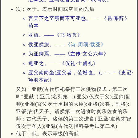
次；次于。表示时间或空间的先后
言天下之至赜而不可亚也。——《易·系辞》
荀本
亚旅。——《书·牧誓》
侯亚侯旅。——
《诗·周颂·载芟》
为亚卿焉。——《左传·文公六年》
龟亚之。——《仪礼·士虞礼》
亚父南向坐(亚父者，范增也。)。——《史记·
项羽本纪》
又如：亚献(古代祭祀举行三次供物仪式，第二次
叫“亚献”);亚元(名列第二);亚父(仅次于父);亚帅(副
帅);亚相(官位次于丞相的大臣);亚将(次将，副将);
亚饭(古代天子、诸侯第二次进食时奏乐佐食的乐
师；古代天子、诸侯的第二次进食);亚圣(道德才智
仅次于圣人);亚魁(古代泛指科举考试第二名)
低于；低。表示等级的高低