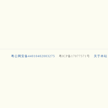
粤公网安备44010402003275
粤ICP备17077571号
关于本站