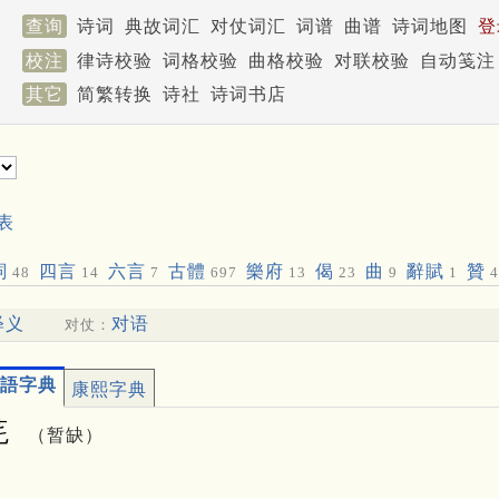
查询
诗词
典故词汇
对仗词汇
词谱
曲谱
诗词地图
登
校注
律诗校验
词格校验
曲格校验
对联校验
自动笺注
其它
简繁转换
诗社
诗词书店
表
詞
四言
六言
古體
樂府
偈
曲
辭賦
贊
48
14
7
697
13
23
9
1
4
释义
对语
对仗：
語字典
康熙字典
䒲
（暂缺）