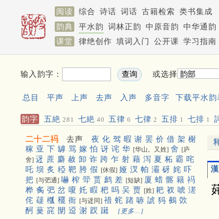
阅读
综合
诗话
词话
古籍检索
类书集成
韵典
平水韵
词林正韵
中原音韵
中华通韵
课堂
律绝创作
填词入门
公开课
学习指南
输入韵字：
或选择
总目
平声
上声
去声
入声
多音字
下载平水韵
韵字
五絶
七絶
五律
七律
五排
七排
281
40
6
2
1
1
二十二祃
去声
夜
化
驾
暇
谢
罢
价
借
架
榭
稼
亚
下
罅
骂
嫁
怕
讶
诧
华
舍
[华山。又姓]
[庐
迓
蔗
麝
赦
卸
诈
跨
乍
射
藉
泻
夏
柘
霸
咤
舍]
漢
吒
坝
炙
稏
靶
胯
假
娅
汊
帕
灞
砑
姹
吓
[休假]
把
嚇
榨
斝
贳
鹧
差
厦
蜡
髂
籍
祃
[与弝通]
[短缺]
桦
䏑
弝
岔
嗄
奼
睱
杷
吗
㕦
贾
耙
衩
唬
溠
[姓]
侘
䕢
槬
䆉
衙
䄍
䖳
踷
哧
諕
犸
鵺
㰳
[与迓同]
酠
蓌
䆛
閕
䢝
㴬
䟕
躤
[更多…]