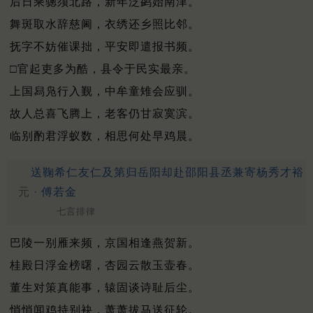
后日乘骢须北路，新年泛鹢始南津。
舞斑取水辞慈阃，衣绣还乡照比邻。
抚字不妨催课拙，平安即遣报书频。
□官起吏多为酷，县令于民实最亲。
上国舄凫行入觐，中牟童雉会应驯。
故人总喜飞腾上，老客仍甘寂寞滨。
临别酌君浮蚁数，相思何处早鸡晨。
送鞠希仁友仁及第归岳阳却赴邵阳县丞兼寄杨秀才裕
元 ·
傅若金
七言排律
巴陵一别雁来频，京国相逢燕贺新。
桂殿日浮金榜曙，杏园云散玉壶春。
董生对策真能事，辕固谈诗耻后尘。
悄悄闻鸡持别袂，萧萧拔马送征轮。