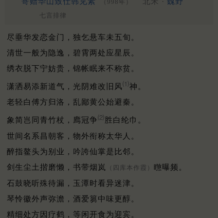
寄赠华山致仕韩见素
北宋 ·
魏野
（998年）
七言排律
尽垂华发恋金门，独乞悬车未五旬。
清世一般为隐逸，碧霄两处应星辰。
绣衣脱下宁妨贵，锦帐眠来不称贫。
⑴
潇洒易添新道气，光阴难改旧风
神。
老轻白傅方归洛，乱鄙黄公始避秦。
⑵
象简岂同青竹杖，廌冠争
胜白纶巾。
世间名系昌朝客，物外衔称太华人。
醉指鳌头为别业，吟誇仙掌是比邻。
剑生尘土揩磨懒，书带烟岚
㬠曝频。
（四库本作霞）
石鼓晓听殊待漏，玉潭时看异迷津。
琴怜徽外声弥澹，酒爱篘中味更醇。
精细处方因疗鹤，等闲开食为迎宾。