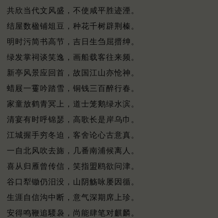
共欣当代文风盛，不使咸平胜迹湮。
结屋数楹铺俎豆，种花千树辟荆榛。
明时污简书高节，吉日生刍屈搢绅。
绿发掌祠谈笑逸，画船载客往来频。
新亭风景应回首，故国江山亦怆神。
蜡屐一䨥吟踏雪，铜钱三百醉行春。
家童放鹤青冥上，道士笼鹅绿水滨。
清宴有时呼锦瑟，高歌长是岸乌巾。
江城握手穷冬迫，客舍论心古意真。
一自北风吹去旆，几番南浦候离人。
喜从归雁曾传信，笑指盟鸥欲问津。
谷口犁锄仍汨没，山阴觞咏屡因循。
生涯自信沟中断，意气深期席上珍。
安得鸣鞭追騕袅，尚能肆笔对麒麟。