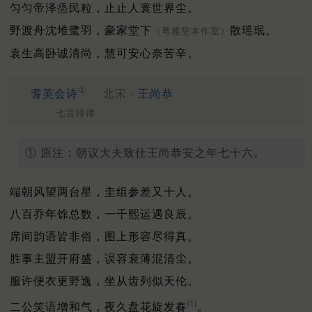
匀匀帝泽烝民粒，止止人寰世界尘。
野渡舟沈堆鹭羽，豪家堂下
散瑶珉。
（粤雅堂本作室）
袁生高卧诚清尚，慧可安心奈苦辛。
①
耆英会诗
北宋 ·
王尚恭
七言排律
① 原注：朝议大夫致仕王尚恭安之年七十六。
端朝风望两台星，圭组参差又十人。
八百乔年馀总数，一千熙运遇良辰。
席间韵语皆非俗，图上形容尽得真。
胜事主盟开府盛，误容衰薄混清尘。
服许便衣更野逸，坐从齿列似天伦。
⑴
二公笑语增和气，夜久盘花旋发春
。