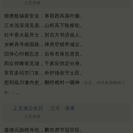
七言排律
独携瓶锡新安去，寒雨西风落叶频。
江水浅深清见底，山程高下险摧轮。
社中香火延开士，肘后方书济俗人。
乡树再寻南国路，禅房空锁帝城尘。
旧传心印都忘念，自有衣珠岂患贫。
四众仰瞻谁见顶，千家应供定分身。
宰官多结空门友，外护须依守土臣。
想到临川逢内史，翻经相对一嚬伸
（自注：内经有师嚬伸三
。
昧。）
上文潞公生日
北宋 ·
张耒
七言排律
盛德元勋绝等伦，麟符虎节冠宗臣。