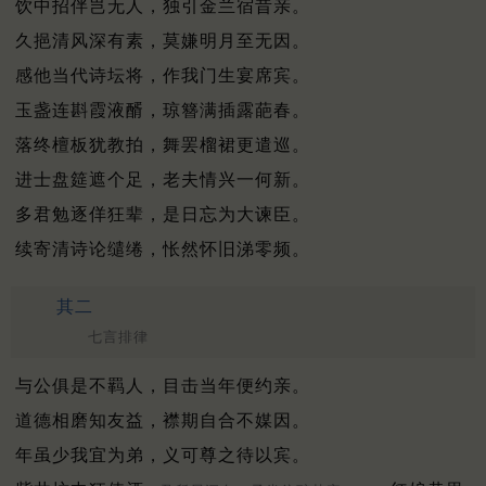
饮中招伴岂无人，独引金兰宿昔亲。
久挹清风深有素，莫嫌明月至无因。
感他当代诗坛将，作我门生宴席宾。
玉盏连斟霞液醑，琼簪满插露葩春。
落终檀板犹教拍，舞罢榴裙更遣巡。
进士盘筵遮个足，老夫情兴一何新。
多君勉逐佯狂辈，是日忘为大谏臣。
续寄清诗论缱绻，怅然怀旧涕零频。
其二
七言排律
与公俱是不羁人，目击当年便约亲。
道德相磨知友益，襟期自合不媒因。
年虽少我宜为弟，义可尊之待以宾。