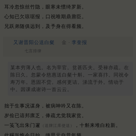
耳冷忽惊丝竹隐，眼寒未惯绮罗新。
心知已欠琼琚报，口祝唯期鼎鼐臣。
兄跃弟随俱远到，及予身在得看频。
又谢晋阳公送白粲
金 ·
李奎报
七言排律
某本穷薄人也。名为宰官。贫甚匹夫。受禄亦疏。在
陈日久。忽蒙令慈惠送白粲十斛。一家喜抃。同祝令
寿万年。恩固不赀。感何更诘。涕流于外。情动于
中。因课成谢诗一首云云。
拙于生事况谋身，被病呻吟又在陈。
岁俭已谙邦廪乏，俸疏尤觉我家贫。
一笺飞出朱门邃
，十斛来堆白粒新。
（送牌江库使送）
此赐岂惟今日始，缅思元自昔年频。