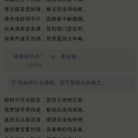
青云蹴送恩如海，粲玉投连泽似春。
菜色僮奴同手抃，蔬肠妻子解颜嚬。
欣来满室皆亲属，贺到填门是近邻。
祝寿丹诚天亦感，焚香遥指大年椿。
①
神童国手诗
金 ·
李奎报
七言排律
① 有姓郭小儿善棋。尝于晋阳公前着之。
棋枰斗可乐筵宾，慧悟儿奇绝艺真。
罴梦瑞孚男得诞，豹韬兵借局来陈。
羸形去认泉流涨，密谱排成兔势神。
施却簟宜窗竹雨，设兼樽好坞花春。