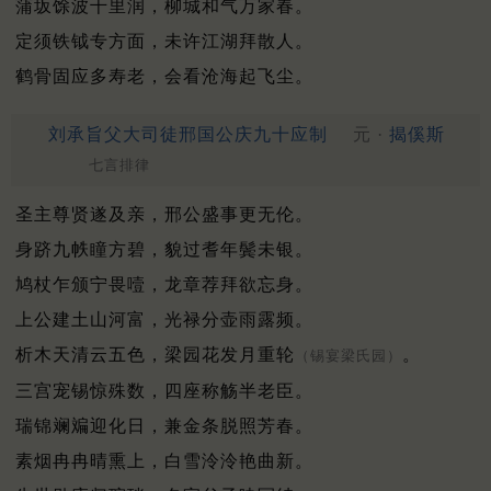
蒲坂馀波千里润，柳城和气万家春。
定须铁钺专方面，未许江湖拜散人。
鹤骨固应多寿老，会看沧海起飞尘。
刘承旨父大司徒邢国公庆九十应制
元 ·
揭傒斯
七言排律
圣主尊贤遂及亲，邢公盛事更无伦。
身跻九帙瞳方碧，貌过耆年鬓未银。
鸠杖乍颁宁畏噎，龙章荐拜欲忘身。
上公建土山河富，光禄分壶雨露频。
析木天清云五色，梁园花发月重轮
。
（锡宴梁氏园）
三宫宠锡惊殊数，四座称觞半老臣。
瑞锦斓斒迎化日，兼金条脱照芳春。
素烟冉冉晴熏上，白雪泠泠艳曲新。