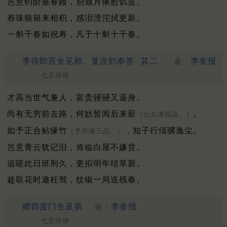
岂意钧阶垂眷顾，别颁月俸慰饥贫。
舂珠狼籍来相积，感泪滂沱拭更新。
一斛千春如祝寿，凡于十斛十千春。
李侍郎百全见和。复次韵奉答
其二
金 ·
李奎报
七言排律
才高当世气兼人，富贵骎骎又逼身。
尚有无穷前去路，何妨暂阅后来薪
。
（公久淹四品。）
如予正合鲇缘竹
，知子行须骥逸尘。
（予亦淹三品。）
岂意青云犹记旧，肯临白屋不嫌贫。
追嗟此日班荆久，更拟明年结草新。
趁取花时邀枉驾，纹椒一局送残春。
赠四度门生及第
金 ·
李奎报
七言排律