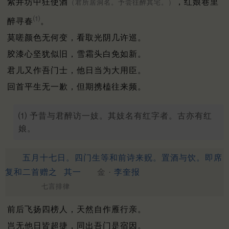
紫井坊中狂使酒
，红娘巷里
（君所居洞名。予尝往醉其宅。）
⑴
醉寻春
。
莫嗟颜色无何变，看取光阴几许巡。
胶漆心坚犹似旧，雪霜头白免如新。
君儿又作吾门士，他日当为大用臣。
回首平生无一歉，但期携榼往来频。
⑴ 予昔与君醉访一妓。其妓名有红字者。古亦有红
娘。
五月十七日。四门生等和前诗来贶。置酒与饮。即席
复和二首赠之
其一
金 ·
李奎报
七言排律
前后飞扬四榜人，天然自作雁行亲。
岂无他日皆超捷，同出吾门是宿因。