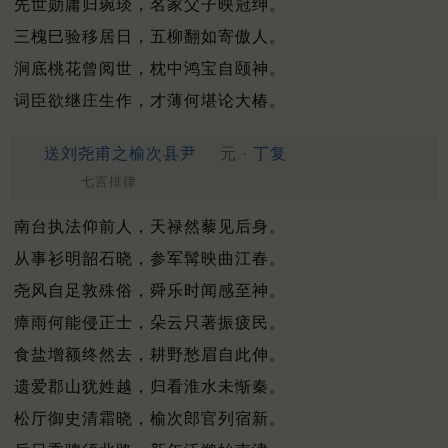
先世勋庸归琬琰，名家父子映冠绅。
三槐巳验移居日，五柳翻如寄傲人。
涧底桃花曾阅世，枕中鸿宝自颐神。
词臣欲继庄生作，才薄何堪论大椿。
送刘尧甫之榆次县尹
元 ·
丁复
七言排律
南台执法仰前人，天禄然藜见后身。
从事衫明韶石晓，参军髯映曲江春。
尧风自足敦殊俗，舜乐时闻感至神。
瘴雨何能侵正士，朵云只著振疲民。
食盐增额终然去，耕野愁眉自此伸。
遗爱郡山犹姓越，归看淮水未惭秦。
松厅御史清霜晓，榆次郎官列宿新。