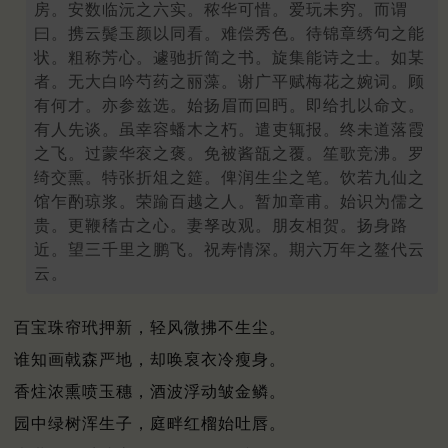
房。安数临沅之六实。秾华可惜。爱玩未穷。而谓
曰。携云鬓玉颜以同看。难偿秀色。待锦章绣句之能
状。粗称芳心。遽驰折简之书。旋集能诗之士。如某
者。无大白吟芍药之丽藻。谢广平赋梅花之婉词。顾
有何才。亦参兹选。始扬眉而回眄。即给扎以命文。
有人先谈。虽幸容蟠木之朽。遣吏辄报。终未道落霞
之飞。过蒙华衮之褒。免被酱瓿之覆。笙歌竞沸。罗
绮交熏。特张折俎之筵。俾润生尘之笔。饮若九仙之
馆乍酌琼浆。荣踰百越之人。暂加章甫。始识为儒之
贵。更鞭䅲古之心。妻孥改观。朋友相贺。扬身路
近。望三千里之鹏飞。祝寿情深。期六万年之鳌代云
云。
百宝珠帘玳押新，轻风微拂不生尘。
谁知画戟森严地，却唤裒衣冷瘦身。
香炷浓熏喷玉穗，酒波浮动皱金鳞。
园中绿树浑生子，庭畔红榴始吐唇。