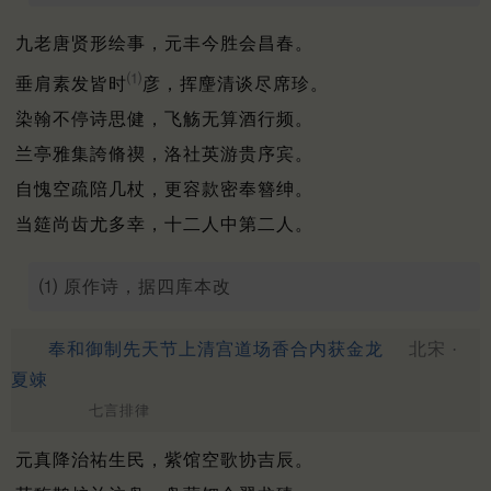
九老唐贤形绘事，元丰今胜会昌春。
⑴
垂肩素发皆时
彦，挥麈清谈尽席珍。
染翰不停诗思健，飞觞无算酒行频。
兰亭雅集誇脩禊，洛社英游贵序宾。
自愧空疏陪几杖，更容款密奉簪绅。
当筵尚齿尤多幸，十二人中第二人。
⑴ 原作诗，据四库本改
奉和御制先天节上清宫道场香合内获金龙
北宋 ·
夏竦
七言排律
元真降治祐生民，紫馆空歌协吉辰。