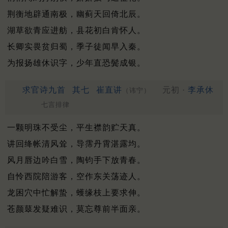
荆衡地辟通南极，幽蓟天回倚北辰。
湖草欲青应进舫，县花初白肯怀人。
长卿实畏贫归蜀，季子徒闻早入秦。
为报扬雄休识字，少年直恐鬓成银。
求官诗九首
其七
崔直讲
元初 ·
李承休
（讳宁）
七言排律
一颗明珠不受尘，平生襟韵贮天真。
讲回绛帐清风耸，导霈丹霄湛露均。
风月唇边吟白雪，陶钧手下放青春。
自怜西院陪游客，空作东关荡迹人。
龙困穴中忙解蛰，蠖缘枝上要求伸。
苍颜䕜发疑难识，莫忘尊前半面亲。