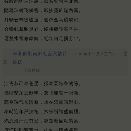
芬馥鹊炉兰注袅，盘萦钿合翠龙臻。
阴凝珠树飞鳞密，影拂霓旌瑞角新。
月驷云螭徒骏逸，碧鸡金马谩璘彬。
会骖虬辇昭灵异，终接飙轮奉圣神。
愿复水官修豢御，纪年何足播芳尘。
奉和御制南郊七言六韵诗
北
（1005年十一月十三日）
宋 ·
杨亿
七言排律
洁斋恭己奉苍旻，报本圜坛备物陈。
酒缩楚茅三献毕，灰飞嶰管一阳新。
高空瑞气长随辇，永夕清霜暗湿巾。
泰畤迎年严汉祀，六宗祈福盛虞禋。
鸿恩涣汗沾穷发，睿藻昭回动紫宸。
庶汇熙熙蒙帝力，徒知击壤效尧民。