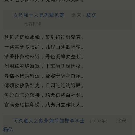
次韵和十六兄先辈见寄
北宋 ·
杨亿
七言排律
秋风苦忆鲙霜鳞，暂剖铜符出紫宸。
一路雪寒多挟纩，几程山险欲摧轮。
清香扑鼻梅林近，秀色凝眸麦垄新。
闭阁草玄终寂寞，下车为政尚因循。
寻僧不厌携筇远，爱客宁辞举白频。
簿领孜孜防黠吏，丘园矻矻访通民。
鱼盐自与沧溟接，鸡犬仍将白社邻。
官满会须抛印绶，武夷归去作闲人。
可久道人之歙州兼简知郡李学士
北宋 ·
（1002年）
杨亿