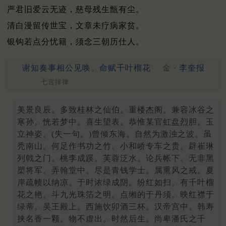
严君旧爱云无迹，慈母残生甑有尘。
清白漫留传世宝，文章未疗病家贫。
银钩若点分忧籍，须念三朝历仕人。
谢知奏事相公见唤。命赋千叶榴花
金 ·
李奎报
七言排律
美景良辰。多致桂林之仙伯。重楼杰阁。兼容冰谷之
寒孙。恍若梦中。喜生望表。恭惟某官虹盘烈胆。玉
立神姿。(失一句。)曾倾东海。自然为激浊之波。虽
秃南山。何足作书功之竹。小和峤专车之贵。辟崔琳
列戟之门。桃李成蹊。芙蓉泛水。论兵帐下。无非黑
槊将军。弄翰堂中。尽是青钱学士。属熏风之戒。夏
岸疏帻以纳凉。于时浓绿成阴。纷红如扫。有千叶榴
花之艳。斗九光珠箔之明。点缃的于丹须。映红襟于
绿蒂。吴王殿上。西施饮卯酒三杯。汉帝宫中。韩寿
挟名香一颗。物不虚出。时然后生。尚卑潘氏之千