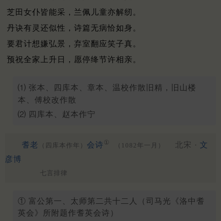
芝田女仆皆能采，兰佩儿童亦解纫。
丹诀有灵还似性，诗篇无病恰如身。
要君计想嫌弘景，弃室翻应笑子真。
预祝全家上升日，愿停绛节许相亲。
⑴ 张本、四库本、章本、温校作散旧精，旧山楼
本、傅校改作散
⑵ 四库本、赵本作宁
①
耆老
会诗
北宋 ·
文
（四库本作年）
（1082年一月）
彦博
七言排律
① 富公第一、太师第二共十二人（司马光《洛中耆
英会》所附题作耆英会诗）