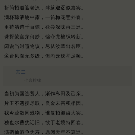
折简招邀遮老汉，肆筵迎迓似嘉宾。
满杯琼液觞中露，一笛梅花意外春。
更荷清诗千百鍊，欲尝深味再三巡。
珠探鲛室穿何妙，锦夺龙梭织转新。
闻说当时喧物议，尽从汝辈出名臣。
鸾台凤阁无多级，但向云梯举足频。
其二
七言排律
当初为国选贤人，渐作私田及己亲。
片玉不遗搜尽取，良金未害积相因。
我今疏散同残物，谁复招迎齿大宾。
独也尔曹犹记旧，欲于老境特回春。
满斟仙酒争为寿，愿阅天年不算巡。