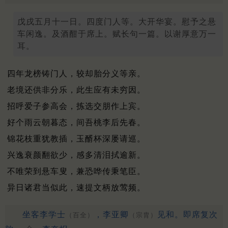
戊戌五月十一日。四度门人等。大开华宴。慰予之悬
车闲逸。及酒酣于席上。赋长句一篇。以谢厚意万一
耳。
四年龙榜铸门人，较却胎分义等亲。
老境还供非分乐，此生应有未穷因。
招呼爱子参高会，拣选交朋作上宾。
好个雨云朝暮态，间吾桃李后先春。
锦花枝重犹教插，玉醑杯深屡请巡。
兴逸衰颜翻欲少，感多清泪拭逾新。
不唯荣到悬车叟，兼恐哗传秉笔臣。
异日诸君当似此，速提文柄放莺频。
坐客李学士
，李亚卿
见和。即席复次
（百全）
（宗胄）