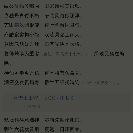
白公酣畅吟哦内，卫武康强笑语频。
岂独丹青传不朽，潜欣风俗欲还淳。
芝田
鹤戏
调形健，莲叶龟游纳息匀。
商皓寂寥拘小隐，汉疏局促止家人。
莫因气貌疑丹灶，自有光阴寄大椿。
复得兼谟为重客
，恐遗元爽在编
（自注：司马光未七十。）
民。
神仙可学今方信，道术相忘久益真。
满座交欢祝眉寿，群生五福托鸿钧
。
（《洛中耆英会》）
喜雪上太守
北宋 ·
朱长文
七言排律
筑坛精祷意通神，零雨先期泽此民。
骤作六花犹及腊，更迟一日即回春。