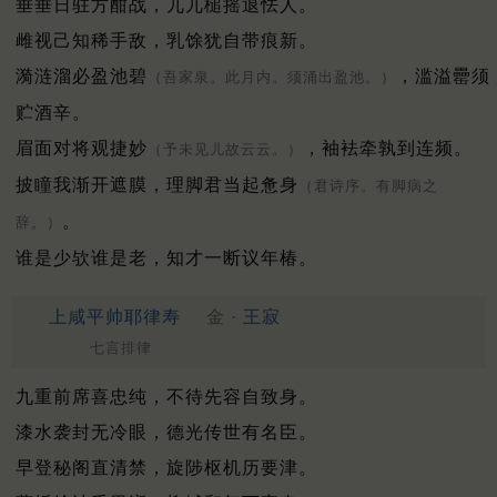
垂垂日驻方酣战，兀兀槌摇退怯人。
雌视己知稀手敌，乳馀犹自带痕新。
漪涟溜必盈池碧
，滥溢罍须
（吾家泉。此月内。须涌出盈池。）
贮酒辛。
眉面对将观捷妙
，袖袪牵孰到连频。
（予未见儿故云云。）
披瞳我渐开遮膜，理脚君当起惫身
（君诗序。有脚病之
。
辞。）
谁是少欤谁是老，知才一断议年椿。
上咸平帅耶律寿
金 ·
王寂
七言排律
九重前席喜忠纯，不待先容自致身。
漆水袭封无冷眼，德光传世有名臣。
早登秘阁直清禁，旋陟枢机历要津。