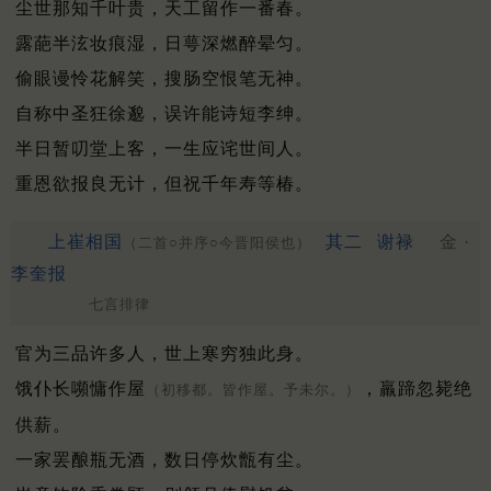
尘世那知千叶贵，天工留作一番春。
露葩半泫妆痕湿，日萼深燃醉晕匀。
偷眼谩怜花解笑，搜肠空恨笔无神。
自称中圣狂徐邈，误许能诗短李绅。
半日暂叨堂上客，一生应诧世间人。
重恩欲报良无计，但祝千年寿等椿。
上崔相国
其二
谢禄
金 ·
（二首○并序○今晋阳侯也）
李奎报
七言排律
官为三品许多人，世上寒穷独此身。
饿仆长嚬慵作屋
，羸蹄忽毙绝
（初移都。皆作屋。予未尔。）
供薪。
一家罢酿瓶无酒，数日停炊甑有尘。