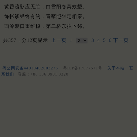
黄昏疏影应无恙，白雪阳春莫效颦。
绛帐谈经终有约，青藜照坐定相亲。
西泠渡口重维棹，第二桥东拟卜邻。
共357，分12页显示
上一页
1
3
4
5
6
下一页
粤公网安备44010402003275
粤ICP备17077571号
关于本站
联
系我们
客服：+86 136 0901 3320