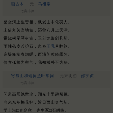
画古木
元 ·
马祖常
七言排律
桑空河上生贤相，枫老山中化羽人。
未借九关当地轴，还曾八月上天津。
雷烧桐尾琴材古，玉刻龙形剑具新。
雨蚀苍皮苔护石，泉舂
玉乳
月翻轮。
东堤杨柳春烟暖，西浦芙蓉晓露匀。
偃蹇孤根岩壑气，我知棫朴不为薪。
寄孤山和靖祠堂叶掌祠
元末明初 ·
邵亨贞
七言排律
闻道高居绝世尘，湖光十里碧粼粼。
向来东阁梅花好，近日西山爽气新。
学士港□春窈窕，先生冢□石嶙峋。