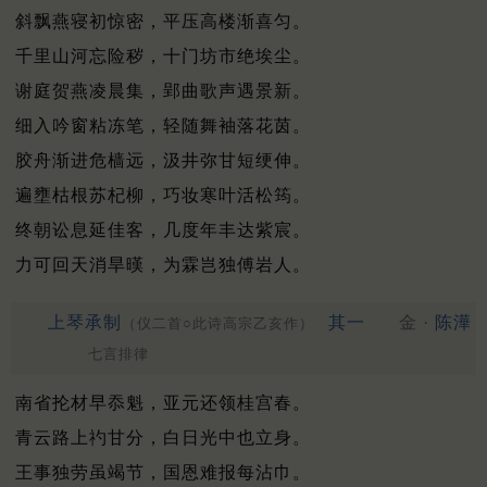
斜飘燕寝初惊密，平压高楼渐喜匀。
千里山河忘险秽，十门坊市绝埃尘。
谢庭贺燕凌晨集，郢曲歌声遇景新。
细入吟窗粘冻笔，轻随舞袖落花茵。
胶舟渐进危樯远，汲井弥甘短绠伸。
遍壅枯根苏杞柳，巧妆寒叶活松筠。
终朝讼息延佳客，几度年丰达紫宸。
力可回天消旱暵，为霖岂独傅岩人。
上琴承制
其一
金 ·
陈澕
（仪二首○此诗高宗乙亥作）
七言排律
南省抡材早忝魁，亚元还领桂宫春。
青云路上礿甘分，白日光中也立身。
王事独劳虽竭节，国恩难报每沾巾。