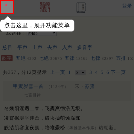
登录
输入韵字：
点击这里，展开功能菜单
或选择：
总目
平声
上声
去声
入声
多音字
韵字
五絶
七絶
五律
七律
五排
4292
30675
18162
32397
15
聯
443
572
共357，分12页显示
上一页
1
3
4
5
6
下一页
甲寅岁雪一首
宋 ·
苏籀
（1134年）
七言排律
冬燠阳淫遇上春，飞霙爽彻浩无垠。
凌霄据壤平洼凸，破块抽萌蚀腐陈。
皎洁肌容宜夜觌，培堆靀松
诘朝新。
（粤雅堂本作雺）