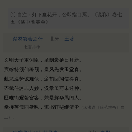
⑴ 自注：灯下盘花开，公即指目焉。《说郛》卷七
五《洛中耆英会》
禁林宴会之什
北宋 ·
王著
七言排律
文明天子重词臣，圣制褒扬日月新。
宸翰特颁仙署额，皇风先发玉堂春。
虬龙逸势诚难伏，鸾鹤回翔信得真。
齐武任誇非入妙，汉章虽巧未通神。
匪唯衒耀鳌宫客，兼是辉华凤阁人。
幸接英儒同赞咏，辄书狂斐继清尘
（宋洪遵《翰苑群书》卷
。
上）