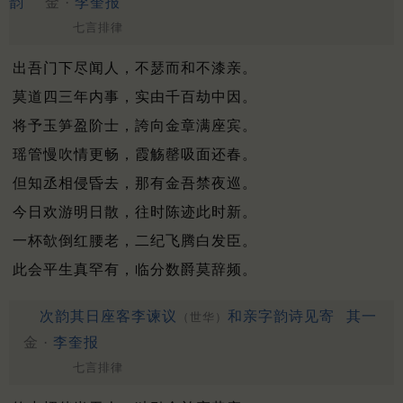
韵
金 ·
李奎报
七言排律
出吾门下尽闻人，不瑟而和不漆亲。
莫道四三年内事，实由千百劫中因。
将予玉笋盈阶士，誇向金章满座宾。
瑶管慢吹情更畅，霞觞罄吸面还春。
但知丞相侵昏去，那有金吾禁夜巡。
今日欢游明日散，往时陈迹此时新。
一杯欹倒红腰老，二纪飞腾白发臣。
此会平生真罕有，临分数爵莫辞频。
次韵其日座客李谏议
和亲字韵诗见寄
其一
（世华）
金 ·
李奎报
七言排律