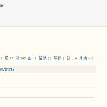
录
騷
偈
曲
辭賦
琴操
贊
其他
58
87
365
49
23
2
110
443
佩文韵府