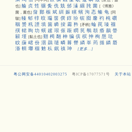
䑳
贞
甡
骃
夤
侁
兟
邠
溱
絪
肫
菌
也]
[《博雅》
奫
鄞
桭
斌
紃
娠
矉
蠙
洵
忞
螓
龟
菌，薰也]
[同
轃
郇
犉
旼
㻞
筃
僎
錞
玢
镔
囵
麐
袀
杶
礥
皲]
鞇
赟
籸
諲
填
箘
瞵
捘
霦
矜
蜦
罠
瑧
䄄
[矛柄]
殥
輑
眴
㘦
螾
䞭
珢
侲
䟴
瞤
笢
鷷
頵
痻
鶞
㽦
㲀
墐
䎙
橁
翷
柛
猵
傧
槟
抻
栒
慇
玭
[黏土也]
盿
蔯
峮
份
洇
鷐
琎
疄
䔚
䖜
繗
峷
荺
揗
鏻
㫳
湣
䡅
壣
秵
䰠
朲
鈱
禛
珅
[更多…]
粤公网安备44010402003275
粤ICP备17077571号
关于本站