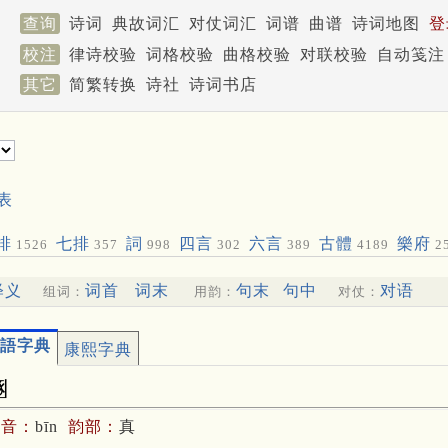
查询
诗词
典故词汇
对仗词汇
词谱
曲谱
诗词地图
登
校注
律诗校验
词格校验
曲格校验
对联校验
自动笺注
其它
简繁转换
诗社
诗词书店
表
排
七排
詞
四言
六言
古體
樂府
1526
357
998
302
389
4189
2
释义
词首
词末
句末
句中
对语
组词：
用韵：
对仗：
語字典
康熙字典
豳
拼音：
bīn
韵部：
真