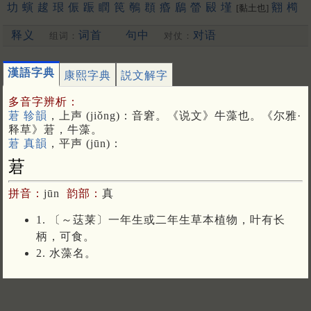
㘦
螾
䞭
珢
侲
䟴
瞤
笢
鷷
頵
痻
鶞
㽦
㲀
墐
䎙
橁
[黏土也]
翷
柛
猵
傧
槟
抻
栒
慇
玭
盿
蔯
峮
份
洇
鷐
琎
疄
䔚
䖜
释义
词首
句中
对语
繗
峷
荺
揗
鏻
㫳
湣
䡅
壣
秵
䰠
朲
鈱
禛
珅
组词：
对仗：
[更多…]
漢語字典
康熙字典
説文解字
多音字辨析：
莙 轸韻
，上声 (jiǒng)：音窘。《说文》牛藻也。《尔雅·
释草》莙，牛藻。
莙 真韻
，平声 (jūn)：
莙
拼音：
jūn
韵部：
真
1. 〔～荙莱〕一年生或二年生草本植物，叶有长
柄，可食。
2. 水藻名。