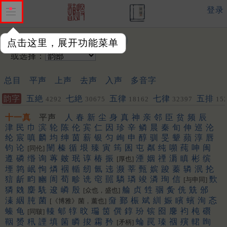
登录
输入韵字：
点击这里，展开功能菜单
或选择：
总目
平声
上声
去声
入声
多音字
韵字
五絶
七絶
五律
七律
五排
4292
30675
18162
32397
15
聯
443
572
十一真
平声
人
春
新
尘
身
真
神
亲
邻
臣
贫
频
辰
津
民
巾
滨
轮
陈
伦
宾
仁
因
珍
辛
鳞
晨
秦
旬
伸
巡
沦
纶
宸
嗔
麟
均
绅
茵
薪
银
匀
峋
申
醇
驯
旻
颦
蘋
淳
唇
钧
论
闉
榛
循
垠
臻
寅
筠
囷
屯
粼
纯
嚬
莼
呻
闽
[同伦]
遵
磷
缗
询
蓴
皴
珉
谆
椿
振
湮
姻
禋
漘
瞋
彬
缤
[厚也]
堙
鹑
岷
恂
燐
裀
輴
纫
氤
迍
濒
莘
甄
嫔
踆
蓁
辚
泯
抡
狺
龂
畇
豳
訚
荀
畛
诜
窀
嚚
驎
璘
竣
潾
珣
信
歅
[与申同]
獜
㕙
麇
駪
逡
嶙
殷
䑳
贞
甡
骃
夤
侁
兟
邠
[众也，盛也]
溱
絪
肫
菌
奫
鄞
桭
斌
紃
娠
矉
蠙
洵
忞
[《博雅》菌，薰也]
螓
龟
轃
郇
犉
旼
㻞
筃
僎
錞
玢
镔
囵
麐
袀
杶
礥
[同皲]
鞇
赟
籸
諲
填
箘
瞵
捘
霦
矜
蜦
罠
瑧
䄄
殥
輑
眴
[矛柄]