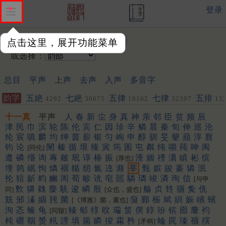
登录
输入韵字：
点击这里，展开功能菜单
或选择：
总目
平声
上声
去声
入声
多音字
韵字
五絶
七絶
五律
七律
五排
4292
30675
18162
32397
15
聯
443
572
十一真
平声
人
春
新
尘
身
真
神
亲
邻
臣
贫
频
辰
津
民
巾
滨
轮
陈
伦
宾
仁
因
珍
辛
鳞
晨
秦
旬
伸
巡
沦
纶
宸
嗔
麟
均
绅
茵
薪
银
匀
峋
申
醇
驯
旻
颦
蘋
淳
唇
钧
论
闉
榛
循
垠
臻
寅
筠
囷
屯
粼
纯
嚬
莼
呻
闽
[同伦]
遵
磷
缗
询
蓴
皴
珉
谆
椿
振
湮
姻
禋
漘
瞋
彬
缤
[厚也]
堙
鹑
岷
恂
燐
裀
輴
纫
氤
迍
濒
莘
甄
嫔
踆
蓁
辚
泯
抡
狺
龂
畇
豳
訚
荀
畛
诜
窀
嚚
驎
璘
竣
潾
珣
信
[与申
歅
獜
㕙
麇
駪
逡
嶙
殷
䑳
贞
甡
骃
夤
侁
同]
[众也，盛也]
兟
邠
溱
絪
肫
菌
奫
鄞
桭
斌
紃
娠
矉
蠙
[《博雅》菌，薰也]
洵
忞
螓
龟
轃
郇
犉
旼
㻞
筃
僎
錞
玢
镔
囵
麐
袀
[同皲]
杶
礥
鞇
赟
籸
諲
填
箘
瞵
捘
霦
矜
蜦
罠
瑧
䄄
殥
[矛柄]