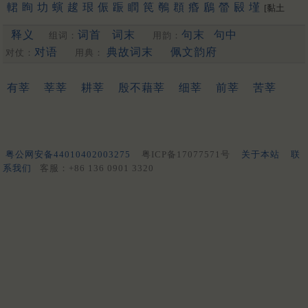
輑
眴
㘦
螾
䞭
珢
侲
䟴
瞤
笢
鷷
頵
痻
鶞
㽦
㲀
墐
[黏土
䎙
橁
翷
柛
猵
傧
槟
抻
栒
慇
玭
盿
蔯
峮
份
洇
鷐
琎
也]
释义
词首
词末
句末
句中
疄
䔚
䖜
组词：
繗
峷
荺
揗
鏻
㫳
湣
用韵：
䡅
壣
秵
䰠
朲
鈱
禛
珅
[更多…]
对语
典故词末
佩文韵府
对仗：
用典：
有莘
莘莘
耕莘
殷不藉莘
细莘
前莘
苦莘
粤公网安备44010402003275
粤ICP备17077571号
关于本站
联
系我们
客服：+86 136 0901 3320