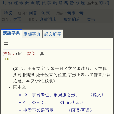
㘦
螾
䞭
珢
侲
䟴
瞤
笢
鷷
頵
痻
鶞
㽦
㲀
墐
䎙
橁
[黏土也]
翷
柛
猵
傧
槟
抻
栒
慇
玭
盿
蔯
峮
份
洇
鷐
琎
疄
䔚
䖜
释义
词首
词末
句末
句中
繗
峷
荺
揗
鏻
㫳
湣
䡅
壣
秵
䰠
朲
鈱
禛
珅
组词：
用韵：
[更多…]
对语
典故词末
佩文韵府
类书
对仗：
用典：
漢語字典
康熙字典
説文解字
臣
拼音：
chén
韵部：
真
〈名〉
(象形。甲骨文字形,象一只竖立的眼睛形。人在低
头时,眼睛即处于竖立的位置,字形正表示了俯首屈从
之意。本义:男性奴隶)
同本义
臣，事君者也。象屈服之形。——《说文》
仕于公曰臣。——《礼记·礼运》
事君不贰是谓臣。——《国语·晋语》