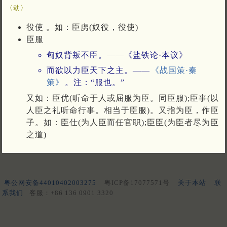
〈动〉
役使 。如：臣虏(奴役，役使)
臣服
匈奴背叛不臣。——《盐铁论·本议》
而欲以力臣天下之主。——
《战国策·秦
策》
。注：“服也。”
又如：臣优(听命于人或屈服为臣。同臣服);臣事(以
人臣之礼听命行事。相当于臣服)。又指为臣，作臣
子。如：臣仕(为人臣而任官职);臣臣(为臣者尽为臣
之道)
粤公网安备44010402003275
粤ICP备17077571号
关于本站
联
系我们
客服：+86 136 0901 3320