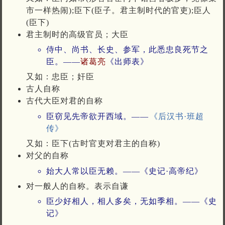
市一样热闹);臣下(臣子。君主制时代的官吏);臣人
(臣下)
君主制时的高级官员；大臣
侍中、尚书、长史、参军，此悉忠良死节之
臣。——
诸葛亮
《出师表》
又如：忠臣；奸臣
古人自称
古代大臣对君的自称
臣窃见先帝欲开西域。——
《后汉书·班超
传》
又如：臣下(古时官吏对君主的自称)
对父的自称
始大人常以臣无赖。——《史记·高帝纪》
对一般人的自称。表示自谦
臣少好相人，相人多矣，无如季相。——《史
记》