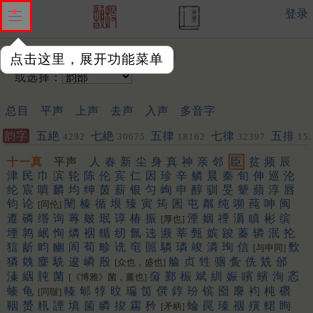
登录
输入韵字：
点击这里，展开功能菜单
或选择：
总目
平声
上声
去声
入声
多音字
韵字
五絶
七絶
五律
七律
五排
4292
30675
18162
32397
15
聯
443
572
十一真
平声
人
春
新
尘
身
真
神
亲
邻
臣
贫
频
辰
津
民
巾
滨
轮
陈
伦
宾
仁
因
珍
辛
鳞
晨
秦
旬
伸
巡
沦
纶
宸
嗔
麟
均
绅
茵
薪
银
匀
峋
申
醇
驯
旻
颦
蘋
淳
唇
钧
论
闉
榛
循
垠
臻
寅
筠
囷
屯
粼
纯
嚬
莼
呻
闽
[同伦]
遵
磷
缗
询
蓴
皴
珉
谆
椿
振
湮
姻
禋
漘
瞋
彬
缤
[厚也]
堙
鹑
岷
恂
燐
裀
輴
纫
氤
迍
濒
莘
甄
嫔
踆
蓁
辚
泯
抡
狺
龂
畇
豳
訚
荀
畛
诜
窀
嚚
驎
璘
竣
潾
珣
信
歅
[与申同]
獜
㕙
麇
駪
逡
嶙
殷
䑳
贞
甡
骃
夤
侁
兟
邠
[众也，盛也]
溱
絪
肫
菌
奫
鄞
桭
斌
紃
娠
矉
蠙
洵
忞
[《博雅》菌，薰也]
螓
龟
轃
郇
犉
旼
㻞
筃
僎
錞
玢
镔
囵
麐
袀
杶
礥
[同皲]
鞇
赟
籸
諲
填
箘
瞵
捘
霦
矜
蜦
罠
瑧
䄄
殥
輑
眴
[矛柄]