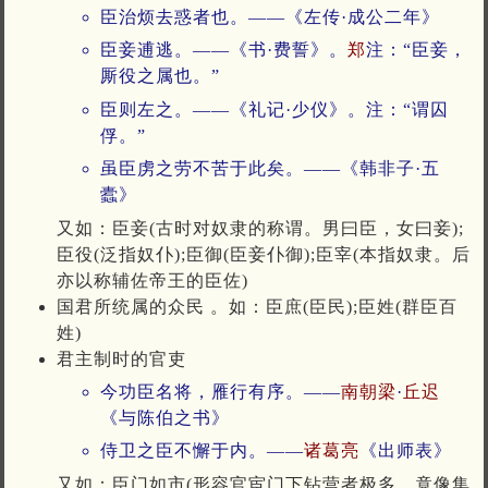
臣治烦去惑者也。——《左传·成公二年》
臣妾逋逃。——《书·费誓》。
郑
注：“臣妾，
厮役之属也。”
臣则左之。——《礼记·少仪》。注：“谓囚
俘。”
虽臣虏之劳不苦于此矣。——《韩非子·五
蠹》
又如：臣妾(古时对奴隶的称谓。男曰臣，女曰妾);
臣役(泛指奴仆);臣御(臣妾仆御);臣宰(本指奴隶。后
亦以称辅佐帝王的臣佐)
国君所统属的众民 。如：臣庶(臣民);臣姓(群臣百
姓)
君主制时的官吏
今功臣名将，雁行有序。——
南朝
梁
·
丘迟
《与陈伯之书》
侍卫之臣不懈于内。——
诸葛亮
《出师表》
又如：臣门如市(形容官宦门下钻营者极多，竟像集