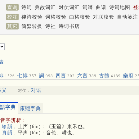
查询
诗词
典故词汇
对仗词汇
词谱
曲谱
诗词地图
登
校注
律诗校验
词格校验
曲格校验
对联校验
自动笺注
其它
简繁转换
诗社
诗词书店
表
排
七排
詞
四言
六言
古體
樂府
1526
357
998
302
389
4189
2
释义
对语
对仗：
語字典
康熙字典
多音字辨析：
 轸韻
，上声 (lǔn)：《玉篇》束禾也。
 真韻
，平声 (lún)：音伦。耕也。