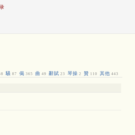
录
騷
偈
曲
辭賦
琴操
贊
其他
58
87
365
49
23
2
110
443