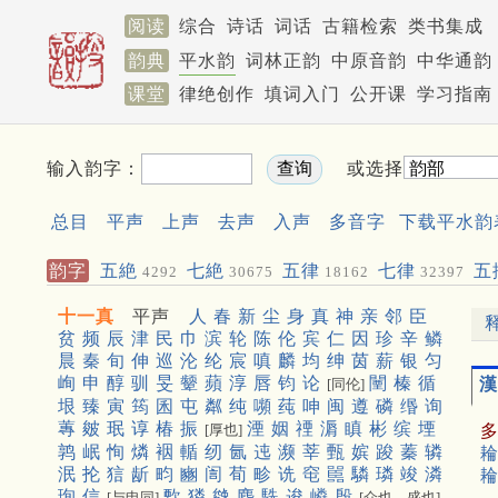
阅读
综合
诗话
词话
古籍检索
类书集成
韵典
平水韵
词林正韵
中原音韵
中华通韵
课堂
律绝创作
填词入门
公开课
学习指南
输入韵字：
或选择
总目
平声
上声
去声
入声
多音字
下载平水韵
韵字
五絶
七絶
五律
七律
五
4292
30675
18162
32397
聯
572
十一真
平声
人
春
新
尘
身
真
神
亲
邻
臣
贫
频
辰
津
民
巾
滨
轮
陈
伦
宾
仁
因
珍
辛
鳞
晨
秦
旬
伸
巡
沦
纶
宸
嗔
麟
均
绅
茵
薪
银
匀
峋
申
醇
驯
旻
颦
蘋
淳
唇
钧
论
闉
榛
循
漢
[同伦]
垠
臻
寅
筠
囷
屯
粼
纯
嚬
莼
呻
闽
遵
磷
缗
询
蓴
皴
珉
谆
椿
振
湮
姻
禋
漘
瞋
彬
缤
堙
[厚也]
鹑
岷
恂
燐
裀
輴
纫
氤
迍
濒
莘
甄
嫔
踆
蓁
辚
耣
泯
抡
狺
龂
畇
豳
訚
荀
畛
诜
窀
嚚
驎
璘
竣
潾
耣
珣
信
歅
獜
㕙
麇
駪
逡
嶙
殷
[与申同]
[众也，盛也]