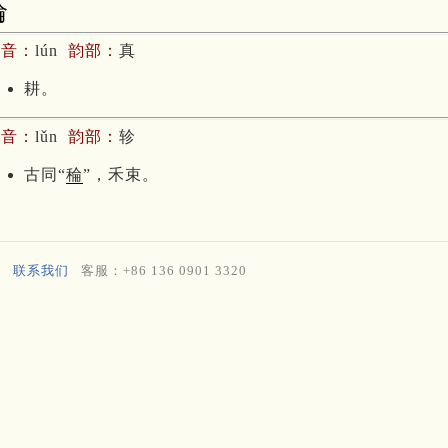
耣
拼音：
lún
韵部：
真
耕。
拼音：
lǔn
韵部：
轸
古同“
稐
”，禾束。
联系我们
客服：+86 136 0901 3320