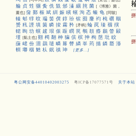
䑳
贞
甡
骃
夤
侁
兟
邠
溱
絪
肫
菌
[《博雅》菌，
奫
鄞
桭
斌
紃
娠
矉
蠙
洵
忞
螓
龟
薰也]
[同皲]
轃
郇
犉
旼
㻞
筃
僎
錞
玢
镔
囵
麐
袀
杶
礥
鞇
赟
籸
諲
填
箘
瞵
捘
霦
矜
蜦
罠
瑧
䄄
殥
[矛柄]
輑
眴
㘦
螾
䞭
珢
侲
䟴
瞤
笢
鷷
頵
痻
鶞
㽦
㲀
墐
䎙
橁
翷
柛
猵
傧
槟
抻
栒
慇
玭
盿
[黏土也]
蔯
峮
份
洇
鷐
琎
疄
䔚
䖜
繗
峷
荺
揗
鏻
㫳
湣
䡅
壣
秵
䰠
朲
鈱
禛
珅
[更多…]
粤公网安备44010402003275
粤ICP备17077571号
关于本站