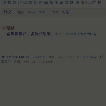
㘦
螾
䞭
珢
侲
䟴
瞤
笢
鷷
頵
痻
鶞
㽦
㲀
墐
䎙
橁
[黏土也]
翷
柛
猵
傧
槟
抻
栒
慇
玭
盿
蔯
峮
份
洇
鷐
琎
疄
䔚
䖜
释义
句末
句中
对语
繗
峷
荺
揗
鏻
㫳
湣
䡅
壣
秵
䰠
朲
鈱
禛
珅
用韵：
对仗：
[更多…]
朽缁繗
盟碑伛偻邻，贤哲朽缁繗。
当代·王引
西藏杂诗之大昭寺
粤公网安备44010402003275
粤ICP备17077571号
关于本站
联
系我们
客服：+86 136 0901 3320