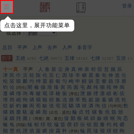
登录
输入韵字：
点击这里，展开功能菜单
或选择：
总目
平声
上声
去声
入声
多音字
韵字
五絶
七絶
五律
七律
五排
4292
30675
18162
32397
15
聯
443
572
十一真
平声
人
春
新
尘
身
真
神
亲
邻
臣
贫
频
辰
津
民
巾
滨
轮
陈
伦
宾
仁
因
珍
辛
鳞
晨
秦
旬
伸
巡
沦
纶
宸
嗔
麟
均
绅
茵
薪
银
匀
峋
申
醇
驯
旻
颦
蘋
淳
唇
钧
论
闉
榛
循
垠
臻
寅
筠
囷
屯
粼
纯
嚬
莼
呻
闽
[同伦]
遵
磷
缗
询
蓴
皴
珉
谆
椿
振
湮
姻
禋
漘
瞋
彬
缤
[厚也]
堙
鹑
岷
恂
燐
裀
輴
纫
氤
迍
濒
莘
甄
嫔
踆
蓁
辚
泯
抡
狺
龂
畇
豳
訚
荀
畛
诜
窀
嚚
驎
璘
竣
潾
珣
信
歅
[与申同]
獜
㕙
麇
駪
逡
嶙
殷
䑳
贞
甡
骃
夤
侁
兟
邠
[众也，盛也]
溱
絪
肫
菌
奫
鄞
桭
斌
紃
娠
矉
蠙
洵
忞
[《博雅》菌，薰也]
螓
龟
轃
郇
犉
旼
㻞
筃
僎
錞
玢
镔
囵
麐
袀
杶
礥
[同皲]
鞇
赟
籸
諲
填
箘
瞵
捘
霦
矜
蜦
罠
瑧
䄄
殥
輑
眴
[矛柄]