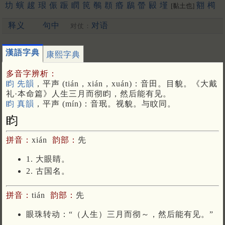
㘦
螾
䞭
珢
侲
䟴
瞤
笢
鷷
頵
痻
鶞
㽦
㲀
墐
䎙
橁
[黏土也]
翷
柛
猵
傧
槟
抻
栒
慇
玭
盿
蔯
峮
份
洇
鷐
琎
疄
䔚
䖜
释义
句中
对语
繗
峷
荺
揗
鏻
㫳
湣
䡅
壣
秵
䰠
朲
鈱
禛
珅
对仗：
[更多…]
漢語字典
康熙字典
多音字辨析：
盷 先韻
，平声 (tián，xián，xuán)：音田。目貌。《大戴
礼·本命篇》人生三月而彻盷，然后能有见。
盷 真韻
，平声 (mín)：音珉。视貌。与盿同。
盷
拼音：
xián
韵部：
先
1. 大眼睛。
2. 古国名。
拼音：
tián
韵部：
先
眼珠转动：“（人生）三月而彻～，然后能有见。”