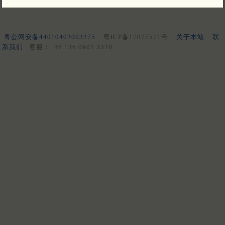
粤公网安备44010402003275
粤ICP备17077571号
关于本站
联
系我们
客服：+86 136 0901 3320