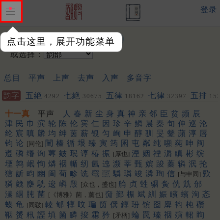
登录
输入韵字：
点击这里，展开功能菜单
或选择：
总目
平声
上声
去声
入声
多音字
韵字
五絶
七絶
五律
七律
五排
4292
30675
18162
32397
15
聯
443
572
十一真
平声
人
春
新
尘
身
真
神
亲
邻
臣
贫
频
辰
津
民
巾
滨
轮
陈
伦
宾
仁
因
珍
辛
鳞
晨
秦
旬
伸
巡
沦
纶
宸
嗔
麟
均
绅
茵
薪
银
匀
峋
申
醇
驯
旻
颦
蘋
淳
唇
钧
论
闉
榛
循
垠
臻
寅
筠
囷
屯
粼
纯
嚬
莼
呻
闽
[同伦]
遵
磷
缗
询
蓴
皴
珉
谆
椿
振
湮
姻
禋
漘
瞋
彬
缤
[厚也]
堙
鹑
岷
恂
燐
裀
輴
纫
氤
迍
濒
莘
甄
嫔
踆
蓁
辚
泯
抡
狺
龂
畇
豳
訚
荀
畛
诜
窀
嚚
驎
璘
竣
潾
珣
信
歅
[与申同]
獜
㕙
麇
駪
逡
嶙
殷
䑳
贞
甡
骃
夤
侁
兟
邠
[众也，盛也]
溱
絪
肫
菌
奫
鄞
桭
斌
紃
娠
矉
蠙
洵
忞
[《博雅》菌，薰也]
螓
龟
轃
郇
犉
旼
㻞
筃
僎
錞
玢
镔
囵
麐
袀
杶
礥
[同皲]
鞇
赟
籸
諲
填
箘
瞵
捘
霦
矜
蜦
罠
瑧
䄄
殥
輑
眴
[矛柄]