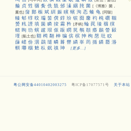
䑳
贞
甡
骃
夤
侁
兟
邠
溱
絪
肫
菌
[《博雅》菌，
奫
鄞
桭
斌
紃
娠
矉
蠙
洵
忞
螓
龟
薰也]
[同皲]
轃
郇
犉
旼
㻞
筃
僎
錞
玢
镔
囵
麐
袀
杶
礥
鞇
赟
籸
諲
填
箘
瞵
捘
霦
矜
蜦
罠
瑧
䄄
殥
[矛柄]
輑
眴
㘦
螾
䞭
珢
侲
䟴
瞤
笢
鷷
頵
痻
鶞
㽦
㲀
墐
䎙
橁
翷
柛
猵
傧
槟
抻
栒
慇
玭
盿
[黏土也]
蔯
峮
份
洇
鷐
琎
疄
䔚
䖜
繗
峷
荺
揗
鏻
㫳
湣
䡅
壣
秵
䰠
朲
鈱
禛
珅
[更多…]
粤公网安备44010402003275
粤ICP备17077571号
关于本站