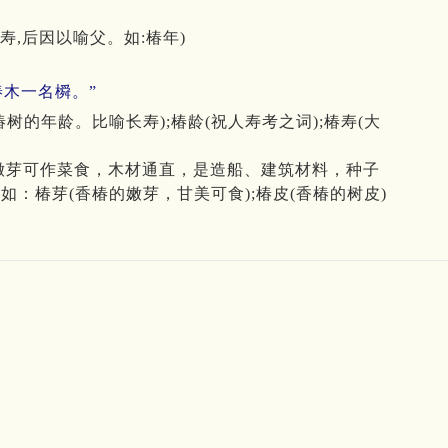
寿,后因以喻父。如:椿年)
椿木一名橓。”
的年龄。比喻长寿);椿龄(祝人寿考之词);椿寿(大
嫩芽可作菜食，木材通直，是造船、建筑材料，种子
：椿芽(香椿的嫩芽，甘美可食);椿皮(香椿的树皮)