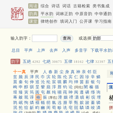
阅读
综合
诗话
词话
古籍检索
类书集成
韵典
平水韵
词林正韵
中原音韵
中华通韵
课堂
律绝创作
填词入门
公开课
学习指南
输入韵字：
或选择
总目
平声
上声
去声
入声
多音字
下载平水韵
韵字
五絶
七絶
五律
七律
五
4292
30675
18162
32397
聯
572
十一真
平声
人
春
新
尘
身
真
神
亲
邻
臣
贫
频
辰
津
民
巾
滨
轮
陈
伦
宾
仁
因
珍
辛
鳞
晨
秦
旬
伸
巡
沦
纶
宸
嗔
麟
均
绅
茵
薪
银
匀
峋
申
醇
驯
旻
颦
蘋
淳
唇
钧
论
闉
榛
循
漢
[同伦]
垠
臻
寅
筠
囷
屯
粼
纯
嚬
莼
呻
闽
遵
磷
缗
询
蓴
皴
珉
谆
椿
振
湮
姻
禋
漘
瞋
彬
缤
堙
[厚也]
鹑
岷
恂
燐
裀
輴
纫
氤
迍
濒
莘
甄
嫔
踆
蓁
辚
泯
抡
狺
龂
畇
豳
訚
荀
畛
诜
窀
嚚
驎
璘
竣
潾
珣
信
歅
獜
㕙
麇
駪
逡
嶙
殷
〈
[与申同]
[众也，盛也]