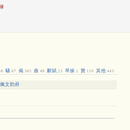
录
騷
偈
曲
辭賦
琴操
贊
其他
58
87
365
49
23
2
110
443
佩文韵府