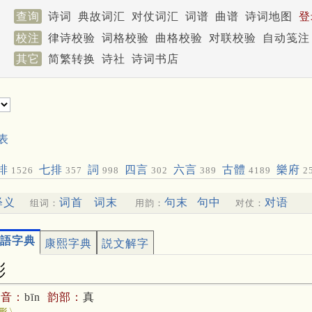
查询
诗词
典故词汇
对仗词汇
词谱
曲谱
诗词地图
登
校注
律诗校验
词格校验
曲格校验
对联校验
自动笺注
其它
简繁转换
诗社
诗词书店
表
排
七排
詞
四言
六言
古體
樂府
1526
357
998
302
389
4189
2
释义
词首
词末
句末
句中
对语
组词：
用韵：
对仗：
語字典
康熙字典
説文解字
彬
拼音：
bīn
韵部：
真
形〉