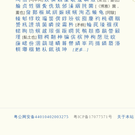
䑳
贞
甡
骃
夤
侁
兟
邠
溱
絪
肫
菌
[《博雅》菌，
奫
鄞
桭
斌
紃
娠
矉
蠙
洵
忞
螓
龟
薰也]
[同皲]
轃
郇
犉
旼
㻞
筃
僎
錞
玢
镔
囵
麐
袀
杶
礥
鞇
赟
籸
諲
填
箘
瞵
捘
霦
矜
蜦
罠
瑧
䄄
殥
[矛柄]
輑
眴
㘦
螾
䞭
珢
侲
䟴
瞤
笢
鷷
頵
痻
鶞
㽦
㲀
墐
䎙
橁
翷
柛
猵
傧
槟
抻
栒
慇
玭
盿
[黏土也]
蔯
峮
份
洇
鷐
琎
疄
䔚
䖜
繗
峷
荺
揗
鏻
㫳
湣
䡅
壣
秵
䰠
朲
鈱
禛
珅
[更多…]
粤公网安备44010402003275
粤ICP备17077571号
关于本站