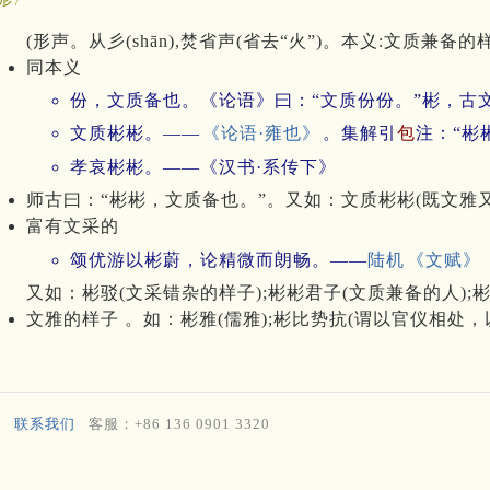
(形声。从彡(shān),焚省声(省去“火”)。本义:文质兼备的
同本义
份，文质备也。《论语》曰：“文质份份。”彬，古
文质彬彬。——
《论语·雍也》
。集解引
包
注：“彬
孝哀彬彬。——《汉书·系传下》
师古曰：“彬彬，文质备也。”。又如：文质彬彬(既文雅又
富有文采的
颂优游以彬蔚，论精微而朗畅。——
陆机
《文赋》
又如：彬驳(文采错杂的样子);彬彬君子(文质兼备的人);
文雅的样子 。如：彬雅(儒雅);彬比势抗(谓以官仪相处，
联系我们
客服：+86 136 0901 3320