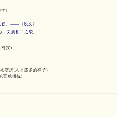
样子)
文份。——《说文》
彬，文质相半之貌。”
朴实)
彬彬济济(人才盛多的样子)
以官威相抗)