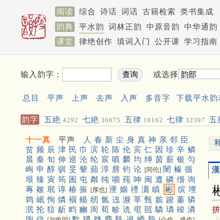
阅读
综合
诗话
词话
古籍检索
类书集成
韵典
平水韵
词林正韵
中原音韵
中华通韵
课堂
律绝创作
填词入门
公开课
学习指南
输入韵字：
或选择
总目
平声
上声
去声
入声
多音字
下载平水韵
韵字
五絶
七絶
五律
七律
五
4292
30675
18162
32397
聯
572
十一真
平声
人
春
新
尘
身
真
神
亲
邻
臣
贫
频
辰
津
民
巾
滨
轮
陈
伦
宾
仁
因
珍
辛
鳞
晨
秦
旬
伸
巡
沦
纶
宸
嗔
麟
均
绅
茵
薪
银
匀
峋
申
醇
驯
旻
颦
蘋
淳
唇
钧
论
闉
榛
循
漢
[同伦]
垠
臻
寅
筠
囷
屯
粼
纯
嚬
莼
呻
闽
遵
磷
缗
询
蓴
皴
珉
谆
椿
振
湮
姻
禋
漘
瞋
彬
缤
堙
[厚也]
鹑
岷
恂
燐
裀
輴
纫
氤
迍
濒
莘
甄
嫔
踆
蓁
辚
泯
抡
狺
龂
畇
豳
訚
荀
畛
诜
窀
嚚
驎
璘
竣
潾
珣
信
歅
獜
㕙
麇
駪
逡
嶙
殷
〈
[与申同]
[众也，盛也]