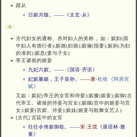
跟从
日嫔月随。——《太玄·从》
〈名〉
古代妇女的通称。亦对妇人的美称 。如：嫔妇(国
中妇人有德行者);嫔德(妇德);嫔俪(指妻);嫔则(为妇
的准则);嫔息(妻与子女)
帝王诸侯的姬妾
九妃六嫔。——《国语·齐语》
妃嫔媵嫱，王子皇孙。——
唐
·
杜牧
《阿房宫
赋》
又如：嫔妃(帝王的女官和侍妾);嫔媵(嫔妾);嫔御(古
代帝王、诸侯的侍妾与宫女);嫔娥(宫中的姬妾与宫
女);嫔妾(宫嫔、侍妾);嫔妓(姬妾与歌舞女艺人)
[古代] 宫廷中的女官
往往令倚嫔御歌。——
宋
·
王傥
《唐语林·雅
量》