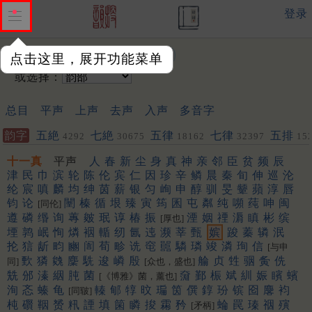
登录
输入韵字：
点击这里，展开功能菜单
或选择：
总目
平声
上声
去声
入声
多音字
韵字
五絶
七絶
五律
七律
五排
4292
30675
18162
32397
15
聯
443
572
十一真
平声
人
春
新
尘
身
真
神
亲
邻
臣
贫
频
辰
津
民
巾
滨
轮
陈
伦
宾
仁
因
珍
辛
鳞
晨
秦
旬
伸
巡
沦
纶
宸
嗔
麟
均
绅
茵
薪
银
匀
峋
申
醇
驯
旻
颦
蘋
淳
唇
钧
论
闉
榛
循
垠
臻
寅
筠
囷
屯
粼
纯
嚬
莼
呻
闽
[同伦]
遵
磷
缗
询
蓴
皴
珉
谆
椿
振
湮
姻
禋
漘
瞋
彬
缤
[厚也]
堙
鹑
岷
恂
燐
裀
輴
纫
氤
迍
濒
莘
甄
嫔
踆
蓁
辚
泯
抡
狺
龂
畇
豳
訚
荀
畛
诜
窀
嚚
驎
璘
竣
潾
珣
信
[与申
歅
獜
㕙
麇
駪
逡
嶙
殷
䑳
贞
甡
骃
夤
侁
同]
[众也，盛也]
兟
邠
溱
絪
肫
菌
奫
鄞
桭
斌
紃
娠
矉
蠙
[《博雅》菌，薰也]
洵
忞
螓
龟
轃
郇
犉
旼
㻞
筃
僎
錞
玢
镔
囵
麐
袀
[同皲]
杶
礥
鞇
赟
籸
諲
填
箘
瞵
捘
霦
矜
蜦
罠
瑧
䄄
殥
[矛柄]