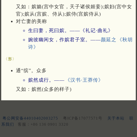
又如：嫔嫱(宫中女官，天子诸侯姬妾);嫔妇(宫中女
官);嫔从(宫嫔、侍从);嫔侍(宫嫔侍从)
对亡妻的美称
生曰妻，死曰嫔。——《礼记·曲礼》
婉彼幽闲女，作嫔君子室。——
颜延之
《秋胡
诗》
〈形〉
通“缤”。众多
嫔然成行。——
《汉书·王莽传》
又如：嫔然(众多的样子)
粤公网安备44010402003275
粤ICP备17077571号
关于本站
联
系我们
客服：+86 136 0901 3320