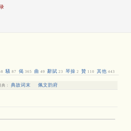
录
騷
偈
曲
辭賦
琴操
贊
其他
58
87
365
49
23
2
110
443
典故词末
佩文韵府
用典：