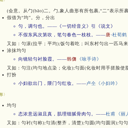
(会意。从勹(bāo)二。勹,象人曲形有所包裹,“二”表示所
假借为“均”。分，分出
匀，调匀也。——《一切经音义》引《说文》
不假东风次第吹，笔匀春色一枝枝。——
唐
·
杜荀鹤
又如：匀滚(拉平；平均);饭匀着吃；叫东村匀出一匹马来
涂抹均匀
向镜轻匀衬脸霞。——
韩儛
《咏手诗》
又如：匀注(均匀地点染；化妆);匀面(化妆时用手搓脸使脂
打扮
小妇欲出门，隈门匀红妆。——
卢仝
《小妇吟》
形〉
均匀
态浓意远淑且真，肌理细腻骨肉匀。——
杜甫
《丽
又如：匀衬(匀称);匀清(整齐，清楚);匀圆(均匀圆润);匀