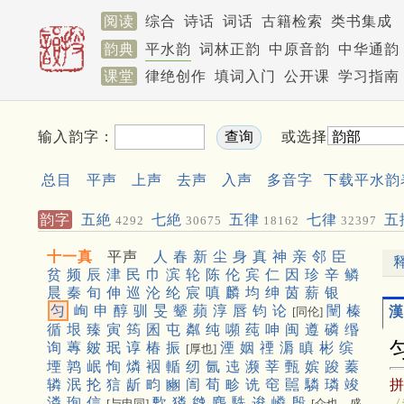
阅读
综合
诗话
词话
古籍检索
类书集成
韵典
平水韵
词林正韵
中原音韵
中华通韵
课堂
律绝创作
填词入门
公开课
学习指南
输入韵字：
或选择
总目
平声
上声
去声
入声
多音字
下载平水韵
韵字
五絶
七絶
五律
七律
五
4292
30675
18162
32397
聯
572
十一真
平声
人
春
新
尘
身
真
神
亲
邻
臣
贫
频
辰
津
民
巾
滨
轮
陈
伦
宾
仁
因
珍
辛
鳞
晨
秦
旬
伸
巡
沦
纶
宸
嗔
麟
均
绅
茵
薪
银
匀
峋
申
醇
驯
旻
颦
蘋
淳
唇
钧
论
闉
榛
漢
[同伦]
循
垠
臻
寅
筠
囷
屯
粼
纯
嚬
莼
呻
闽
遵
磷
缗
询
蓴
皴
珉
谆
椿
振
湮
姻
禋
漘
瞋
彬
缤
[厚也]
堙
鹑
岷
恂
燐
裀
輴
纫
氤
迍
濒
莘
甄
嫔
踆
蓁
辚
泯
抡
狺
龂
畇
豳
訚
荀
畛
诜
窀
嚚
驎
璘
竣
潾
珣
信
歅
獜
㕙
麇
駪
逡
嶙
殷
〈
[与申同]
[众也，盛