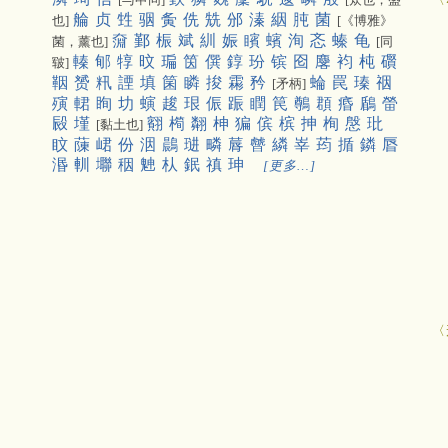
䑳
贞
甡
骃
夤
侁
兟
邠
溱
絪
肫
菌
也]
[《博雅》
奫
鄞
桭
斌
紃
娠
矉
蠙
洵
忞
螓
龟
菌，薰也]
[同
轃
郇
犉
旼
㻞
筃
僎
錞
玢
镔
囵
麐
袀
杶
礥
皲]
鞇
赟
籸
諲
填
箘
瞵
捘
霦
矜
蜦
罠
瑧
䄄
[矛柄]
殥
輑
眴
㘦
螾
䞭
珢
侲
䟴
瞤
笢
鷷
頵
痻
鶞
㽦
㲀
墐
䎙
橁
翷
柛
猵
傧
槟
抻
栒
慇
玭
[黏土也]
盿
蔯
峮
份
洇
鷐
琎
疄
䔚
䖜
繗
峷
荺
揗
鏻
㫳
湣
䡅
壣
秵
䰠
朲
鈱
禛
珅
[更多…]
〈