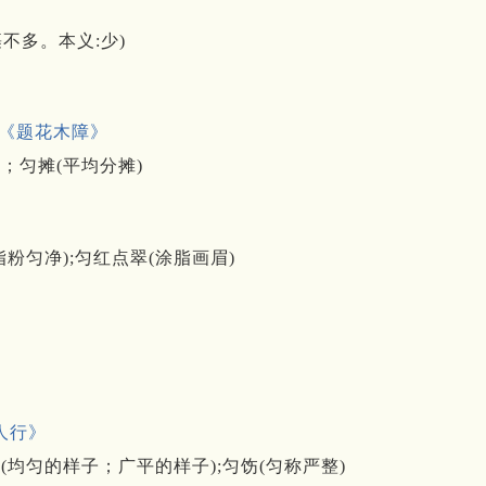
裹不多。本义:少)
《题花木障》
；匀摊(平均分摊)
粉匀净);匀红点翠(涂脂画眉)
人行》
匀(均匀的样子；广平的样子);匀饬(匀称严整)