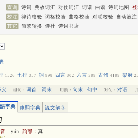
查询
诗词
典故词汇
对仗词汇
词谱
曲谱
诗词地图
登
校注
律诗校验
词格校验
曲格校验
对联校验
自动笺注
其它
简繁转换
诗社
诗词书店
表
排
七排
詞
四言
六言
古體
樂府
1526
357
998
302
389
4189
2
释义
词首
词末
句末
句中
对语
组词：
用韵：
对仗：
語字典
康熙字典
説文解字
匀
拼音：
yún
韵部：
真
动〉