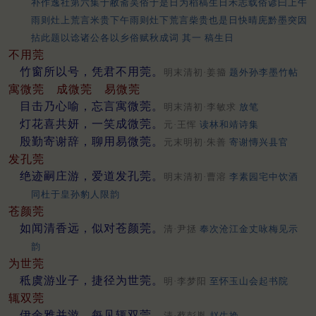
补作逸社第六集于敝斋吴俗于是日为稻稿生日禾志载俗谚曰上午
雨则灶上荒言米贵下午雨则灶下荒言柴贵也是日快晴庑黔墨突因
拈此题以谂诸公各以乡俗赋秋成词 其一 稿生日
不用莞
竹窗所以号，凭君不用莞。
明末清初·姜籀
题外孙李墨竹帖
寓微莞
成微莞
易微莞
目击乃心喻，忘言寓微莞。
明末清初·李敏求
放笔
灯花喜共妍，一笑成微莞。
元·王恽
读林和靖诗集
殷勤寄谢辞，聊用易微莞。
元末明初·朱善
寄谢慱兴县官
发孔莞
绝迹嗣庄游，爱道发孔莞。
明末清初·曹溶
李素园宅中饮酒
同杜于皇孙豹人限韵
苍颜莞
如闻清香远，似对苍颜莞。
清·尹拯
奉次沧江金丈咏梅见示
韵
为世莞
秪虞游业子，捷径为世莞。
明·李梦阳
至怀玉山会起书院
辄双莞
伊余雅并游，每见辄双莞。
清·蔡彭胤
赵生挽