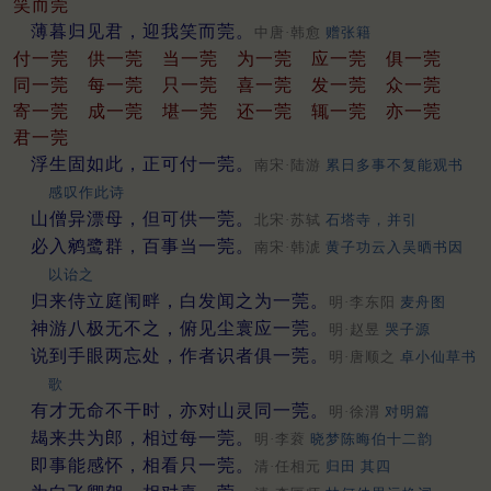
笑而莞
薄暮归见君，迎我笑而莞。
中唐·韩愈
赠张籍
付一莞
供一莞
当一莞
为一莞
应一莞
俱一莞
同一莞
每一莞
只一莞
喜一莞
发一莞
众一莞
寄一莞
成一莞
堪一莞
还一莞
辄一莞
亦一莞
君一莞
浮生固如此，正可付一莞。
南宋·陆游
累日多事不复能观书
感叹作此诗
山僧异漂母，但可供一莞。
北宋·苏轼
石塔寺，并引
必入鹓鹭群，百事当一莞。
南宋·韩淲
黄子功云入吴晒书因
以诒之
归来侍立庭闱畔，白发闻之为一莞。
明·李东阳
麦舟图
神游八极无不之，俯见尘寰应一莞。
明·赵昱
哭子源
说到手眼两忘处，作者识者俱一莞。
明·唐顺之
卓小仙草书
歌
有才无命不干时，亦对山灵同一莞。
明·徐渭
对明篇
朅来共为郎，相过每一莞。
明·李蓘
晓梦陈晦伯十二韵
即事能感怀，相看只一莞。
清·任相元
归田 其四