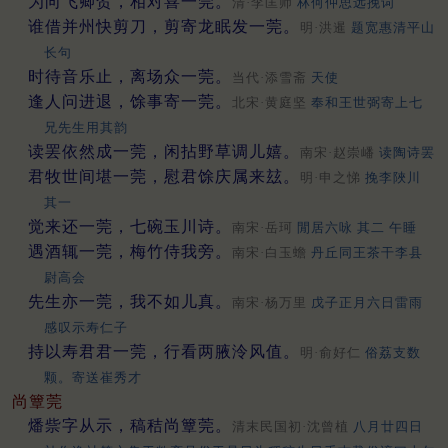
为向飞卿贺，相对喜一莞。
清·李匡师
林何仲思远挽词
谁借并州快剪刀，剪寄龙眠发一莞。
明·洪暹
题宽惠清平山
长句
时待音乐止，离场众一莞。
当代·添雪斋
天使
逢人问进退，馀事寄一莞。
北宋·黄庭坚
奉和王世弼寄上七
兄先生用其韵
读罢依然成一莞，闲拈野草调儿嬉。
南宋·赵崇嶓
读陶诗罢
君牧世间堪一莞，慰君馀庆属来玆。
明·申之悌
挽李陜川
其一
觉来还一莞，七碗玉川诗。
南宋·岳珂
閒居六咏 其二 午睡
遇酒辄一莞，梅竹侍我旁。
南宋·白玉蟾
丹丘同王茶干李县
尉高会
先生亦一莞，我不如儿真。
南宋·杨万里
戊子正月六日雷雨
感叹示寿仁子
持以寿君君一莞，行看两腋泠风值。
明·俞好仁
俗荔支数
颗。寄送崔秀才
尚簟莞
燔祡字从示，稿秸尚簟莞。
清末民国初·沈曾植
八月廿四日