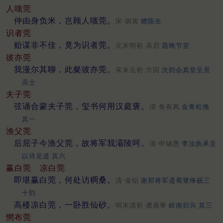
人嗤莞
仲由身负米，岂顾人嗤莞。
宋·胡寅
赠陈生
识者莞
贻谋非不佳，竟为识者莞。
元末明初·高启
题晚节堂
彼亦莞
我漫尔其聊，此粲彼亦莞。
宋末元初·方回
次韵会真堂呈景
高士
夫子莞
弦诵合蒙夫子莞，玺书何用汉庭褒。
清·鱼有凤
金青松挽
其一
渔父莞
后屈子今渔父莞，故将军我灞陵呵。
清·申锡愚
李汝执承圭
以诗见遗 其六
赢白莞
凉白莞
即堪赢白莞，何处访稠桑。
清·金铝
谢郑将军遗蜀簟绛砚三
十韵
高楼凉白莞，一卧胜仙砂。
明末清初·龚鼎孳
岭南归兴 其三
惘布莞