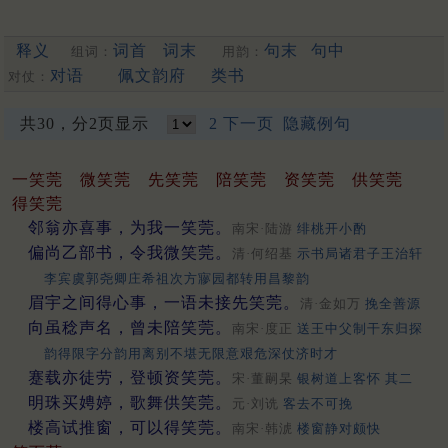
释义
词首
词末
句末
句中
组词：
用韵：
对语
佩文韵府
类书
对仗：
共30，分2页显示
2
下一页
隐藏例句
一笑莞
微笑莞
先笑莞
陪笑莞
资笑莞
供笑莞
得笑莞
邻翁亦喜事，为我一笑莞。
南宋·陆游
绯桃开小酌
偏尚乙部书，令我微笑莞。
清·何绍基
示书局诸君子王治轩
李宾虞郭尧卿庄希祖次方㝱园都转用昌黎韵
眉宇之间得心事，一语未接先笑莞。
清·金如万
挽全善源
向虽稔声名，曾未陪笑莞。
南宋·度正
送王中父制干东归探
韵得限字分韵用离别不堪无限意艰危深仗济时才
蹇载亦徒劳，登顿资笑莞。
宋·董嗣杲
银树道上客怀 其二
明珠买娉婷，歌舞供笑莞。
元·刘诜
客去不可挽
楼高试推窗，可以得笑莞。
南宋·韩淲
楼窗静对颇快