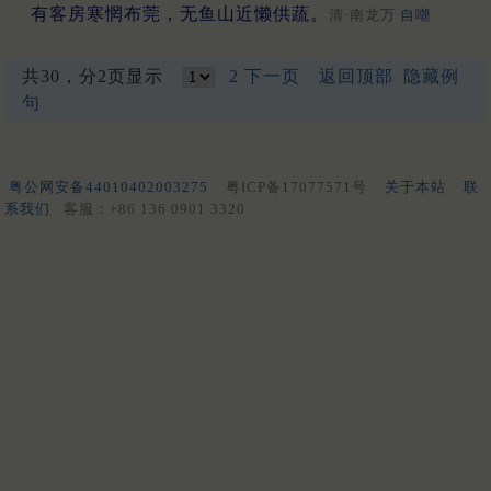
有客房寒惘布莞，无鱼山近懒供蔬。
清·南龙万
自嘲
共30，分2页显示
2
下一页
返回顶部
隐藏例
句
粤公网安备44010402003275
粤ICP备17077571号
关于本站
联
系我们
客服：+86 136 0901 3320