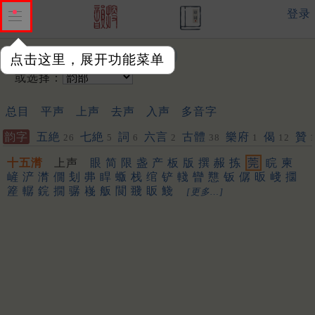
登录
输入韵字：
点击这里，展开功能菜单
或选择：
总目
平声
上声
去声
入声
多音字
韵字
五絶
七絶
詞
六言
古體
樂府
偈
贊
26
5
6
2
38
1
12
十五潸
上声
眼
简
限
盏
产
板
版
撰
赧
拣
莞
睆
柬
嵼
浐
潸
僩
刬
丳
睅
蝂
栈
绾
铲
輚
矕
戁
钣
僝
昄
㟞
攌
簅
轏
鋎
撊
骣
嶘
舨
䦘
䎒
眅
䱠
[更多…]