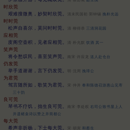
时欣莞
艰难搜微奥，妙契时欣莞。
清末民国初·郭钟锡
挽朴光远
时时莞
松声自喜尔，莫问时时莞。
清·柳得恭
三清洞花园
应相莞
庋阁空壶积，见者应相莞。
清·朴允默
饮酒 其一
笑声莞
将令愁叹民，喜至笑声莞。
南宋·许应龙
送人赴仓台
仍发莞
举手道谢谢，言下仍发莞。
明·沈周
挽璋公
为君莞
驾言随所如，歌笑为君莞。
宋·仲并
奉和陈德召游惠山见寄
三十韵
良可莞
琴书不疗饥，拙生良可莞。
南宋·李处权
右司公致书显上人
并遗楮衾诗以赞之并简都公
每大莞
希声非折杨，下士每大莞。
宋·胡寅
和蔡生