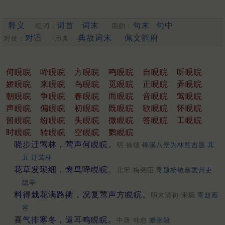
释义
词首
词末
句末
句中
组词：
用韵：
对语
典故词末
佩文韵府
对仗：
用典：
何睍睆
啼睍睆
方睍睆
鸣睍睆
自睍睆
听睍睆
娇睍睆
来睍睆
鸟睍睆
觅睍睆
正睍睆
弄睍睆
朝睍睆
争睍睆
春睍睆
而睍睆
音睍睆
莺睍睆
声睍睆
偏睍睆
初睍睆
既睍睆
歌睍睆
怀睍睆
留睍睆
纷睍睆
头睍睆
微睍睆
答睍睆
工睍睆
时睍睆
转睍睆
空睍睆
鹦睍睆
晓步迁莺林，莺声何睍睆。
明·徐熥
锦溪八景为林熙吉题 其
五 迁莺林
花草发琐细，禽鸟啼睍睆。
北宋·梅尧臣
寄题杨敏叔虢州吏
隐亭
料得栽花满路衢，况复莺声方睍睆。
明末清初·宋琬
寄赵雍
容
喜气排寒冬，逼耳鸣睍睆。
中唐·韩愈
赠张籍