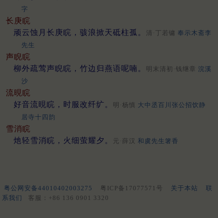
字
长庚睆
顽云蚀月长庚睆，骇浪掀天砥柱孤。
清·丁若镛
奉示木斋李
先生
声睨睆
柳外疏莺声睨睆，竹边归燕语呢喃。
明末清初·钱继章
浣溪
沙
流晛睆
好音流晛睆，时服改纤纩。
明·杨慎
大中丞百川张公招饮静
居寺十四韵
雪消睆
灺轻雪消睆，火细萤耀夕。
元·薛汉
和虞先生箸香
粤公网安备44010402003275
粤ICP备17077571号
关于本站
联
系我们
客服：+86 136 0901 3320