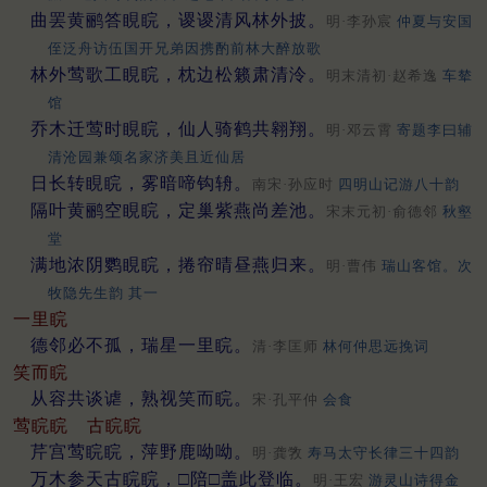
曲罢黄鹂答睍睆，谡谡清风林外披。
明·李孙宸
仲夏与安国
侄泛舟访伍国开兄弟因携酌前林大醉放歌
林外莺歌工睍睆，枕边松籁肃清泠。
明末清初·赵希逸
车辇
馆
乔木迁莺时睍睆，仙人骑鹤共翱翔。
明·邓云霄
寄题李曰辅
清沧园兼颂名家济美且近仙居
日长转睍睆，雾暗啼钩辀。
南宋·孙应时
四明山记游八十韵
隔叶黄鹂空睍睆，定巢紫燕尚差池。
宋末元初·俞德邻
秋壑
堂
满地浓阴鹦睍睆，捲帘晴昼燕归来。
明·曹伟
瑞山客馆。次
牧隐先生韵 其一
一里睆
德邻必不孤，瑞星一里睆。
清·李匡师
林何仲思远挽词
笑而睆
从容共谈谑，熟视笑而睆。
宋·孔平仲
会食
莺睆睆
古睆睆
芹宫莺睆睆，萍野鹿呦呦。
明·龚敩
寿马太守长律三十四韵
万木参天古睆睆，□陪□盖此登临。
明·王宏
游灵山诗得金