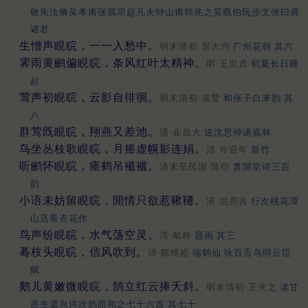
敬朱汝脩吴孝甫张孺宗赵凡夫钟山甫韩兆之吴载伯阮步文张曰肩
诸君
生憎声睍睆，一一入愁中。
明末清初·屈大均
广州花朝 其六
霁雨黄鹂偏睍睆，条风红叶太精神。
明·王世贞
初夏长日睡
起
莺声初睍睆，云影自徘徊。
明末清初·成鹫
和张子白来韵 其
八
群莺既睍睆，翔燕又差池。
清·崔昌大
送沈思仲谪嘉林
鸟坐丛枝歌睍睆，月摇虚幌影连娟。
清·许迎年
新竹
听鹂怀睍睆，瘗鹤吊襳襹。
清末至民国·陈衍
萧閒堂诗三百
韵
小语未妨留睍睆，閒情只欲惹鞦韆。
清·洪亮吉
行次桃花潭
山店看杏花作
鸟声纷睍睆，水气荡空灵。
清·戴梓
题画 其三
蓦枝头睍睆，信风吹到。
清·陈维崧
瑞鹤仙 咏百舌鸟同云臣
赋
鹅儿黄嫩微睍睆，鹄立红云捧夭斜。
明末清初·王夫之
读甘
蔗生遣兴诗次韵而和之七十六首 其七十