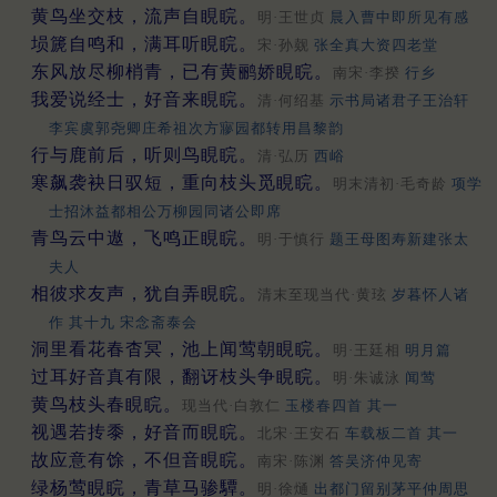
黄鸟坐交枝，流声自睍睆。
明·王世贞
晨入曹中即所见有感
埙篪自鸣和，满耳听睍睆。
宋·孙觌
张全真大资四老堂
东风放尽柳梢青，已有黄鹂娇睍睆。
南宋·李揆
行乡
我爱说经士，好音来睍睆。
清·何绍基
示书局诸君子王治轩
李宾虞郭尧卿庄希祖次方㝱园都转用昌黎韵
行与鹿前后，听则鸟睍睆。
清·弘历
西峪
寒飙袭袂日驭短，重向枝头觅睍睆。
明末清初·毛奇龄
项学
士招沐益都相公万柳园同诸公即席
青鸟云中遨，飞鸣正睍睆。
明·于慎行
题王母图寿新建张太
夫人
相彼求友声，犹自弄睍睆。
清末至现当代·黄玹
岁暮怀人诸
作 其十九 宋念斋泰会
洞里看花春杳冥，池上闻莺朝睍睆。
明·王廷相
明月篇
过耳好音真有限，翻讶枝头争睍睆。
明·朱诚泳
闻莺
黄鸟枝头春睍睆。
现当代·白敦仁
玉楼春四首 其一
视遇若抟黍，好音而睍睆。
北宋·王安石
车载板二首 其一
故应意有馀，不但音睍睆。
南宋·陈渊
答吴济仲见寄
绿杨莺睍睆，青草马骖驔。
明·徐熥
出都门留别茅平仲周思