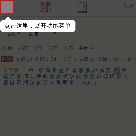
登录
输入韵字：
点击这里，展开功能菜单
或选择：
总目
平声
上声
去声
入声
多音字
韵字
五絶
七絶
詞
六言
古體
樂府
偈
贊
26
5
6
2
38
1
12
十五潸
上声
眼
简
限
盏
产
板
版
撰
赧
拣
莞
睆
柬
嵼
浐
潸
僩
刬
丳
睅
蝂
栈
绾
铲
輚
矕
戁
钣
僝
昄
㟞
攌
簅
轏
鋎
撊
骣
嶘
舨
䦘
䎒
眅
䱠
[更多…]