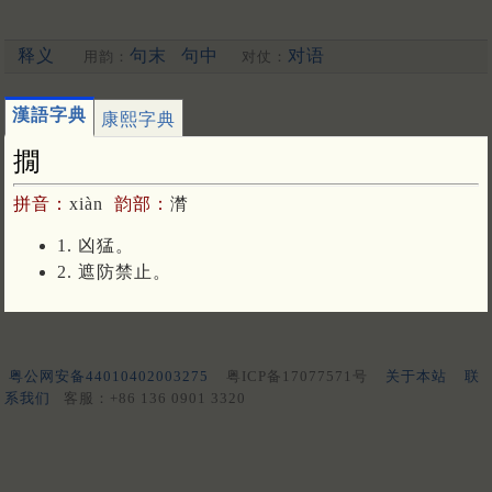
释义
句末
句中
对语
用韵：
对仗：
漢語字典
康熙字典
撊
拼音：
xiàn
韵部：
潸
1. 凶猛。
2. 遮防禁止。
粤公网安备44010402003275
粤ICP备17077571号
关于本站
联
系我们
客服：+86 136 0901 3320