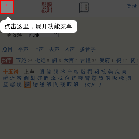
登录
输入韵字：
点击这里，展开功能菜单
或选择：
总目
平声
上声
去声
入声
多音字
韵字
五絶
七絶
詞
六言
古體
樂府
偈
贊
26
5
6
2
38
1
12
十五潸
上声
眼
简
限
盏
产
板
版
撰
赧
拣
莞
睆
柬
嵼
浐
潸
僩
刬
丳
睅
蝂
栈
绾
铲
輚
矕
戁
钣
僝
昄
㟞
攌
簅
轏
鋎
撊
骣
嶘
舨
䦘
䎒
眅
䱠
[更多…]