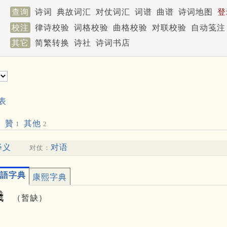
查询
诗词
典故词汇
对仗词汇
词谱
曲谱
诗词地图
登
校注
律诗校验
词格校验
曲格校验
对联校验
自动笺注
其它
简繁转换
诗社
诗词书店
表
贊
其他
2
1
2
释义
对语
对仗：
語字典
康熙字典
䴼
（暂缺）