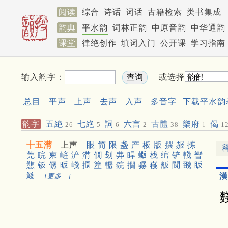
阅读
综合
诗话
词话
古籍检索
类书集成
韵典
平水韵
词林正韵
中原音韵
中华通韵
课堂
律绝创作
填词入门
公开课
学习指南
输入韵字：
或选择
总目
平声
上声
去声
入声
多音字
下载平水韵
韵字
五絶
七絶
詞
六言
古體
樂府
偈
26
5
6
2
38
1
1
十五潸
上声
眼
简
限
盏
产
板
版
撰
赧
拣
莞
睆
柬
嵼
浐
潸
僩
刬
丳
睅
蝂
栈
绾
铲
輚
矕
戁
钣
僝
昄
㟞
攌
簅
轏
鋎
撊
骣
嶘
舨
䦘
䎒
眅
䱠
漢
[更多…]