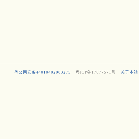
粤公网安备44010402003275
粤ICP备17077571号
关于本站