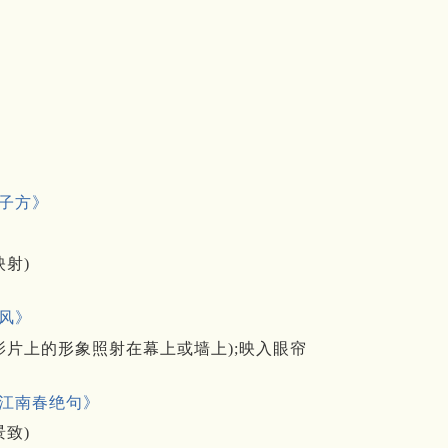
子方》
映射)
风》
片上的形象照射在幕上或墙上);映入眼帘
江南春绝句》
致)