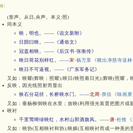
动〉
(形声。从日,央声。本义:照)
同本义
映，明也。——《说文新附》
日阴曰映。——《通俗文》
冠盖相映。——《后汉书·张衡传》
映日荷花别样红。——
宋
·
杨万里
《晓出净慈寺送林
映日不可逼视。——《广东军务记》
又如：映耀(辉映；照耀);映日(映照着日光);辉映(照耀，
反映，因光线照射而显出
狭石分花径，长桥映水门。——
北周
·
庾信
《咏画屏
又如：垂杨柳倒映在水里；放映(利用强光装置把图片或影
映衬
千里莺啼绿映红，水村山郭酒旗风。——
唐
·
杜牧
《
又如：映协(互相映衬和协);映媚(互相映衬而成一种美的景