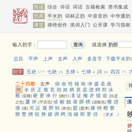
阅读
综合
诗话
词话
古籍检索
类书集成
韵典
平水韵
词林正韵
中原音韵
中华通韵
课堂
律绝创作
填词入门
公开课
学习指南
输入韵字：
或选择
总目
平声
上声
去声
入声
多音字
下载平水韵
韵字
五絶
七絶
五律
七律
詞
四言
177
28
6
4
10
75
二十四敬
去声
病
命
性
镜
咏
净
盛
圣
政
映
令
庆
正
敬
竞
劲
姓
柄
竟
孟
迸
聘
郑
泳
横
硬
更
诤
行
凊
证
儆
并
獍
迎
[蛮横]
[德行]
[往迓
漢
夐
评
侦
帧
靓
请
阱
榜
㡧
證
之也]
[平言也]
[进船也]
倩
另
証
晟
禜
轻
盟
摒
怲
㡠
醟
[请]
[疾也]
[盟津]
鞕
檠
娉
锃
挣
婧
诇
䀻
渹
碰
邴
牚
倞
[更多…]