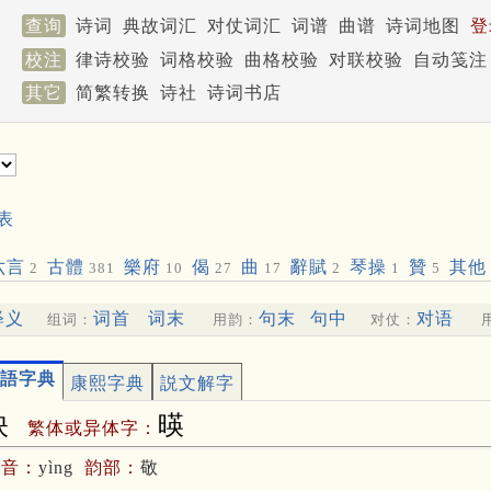
查询
诗词
典故词汇
对仗词汇
词谱
曲谱
诗词地图
登
校注
律诗校验
词格校验
曲格校验
对联校验
自动笺注
其它
简繁转换
诗社
诗词书店
表
六言
古體
樂府
偈
曲
辭賦
琴操
贊
其他
2
381
10
27
17
2
1
5
释义
词首
词末
句末
句中
对语
组词：
用韵：
对仗：
語字典
康熙字典
説文解字
映
暎
繁体或异体字：
拼音：
yìng
韵部：
敬
暎