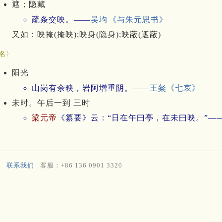
遮；隐藏
疏条交映。——
吴均
《与朱元思书》
又如：映掩(掩映);映身(隐身);映蔽(遮蔽)
名〉
阳光
山岗有余映，岩阿增重阴。——
王粲
《七哀》
未时。午后一到 三时
梁元帝
《纂要》云：“日在午曰亭，在未曰映。”—
联系我们
客服：+86 136 0901 3320