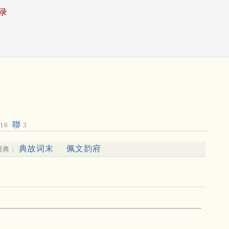
录
聯
16
3
典故词末
佩文韵府
用典：