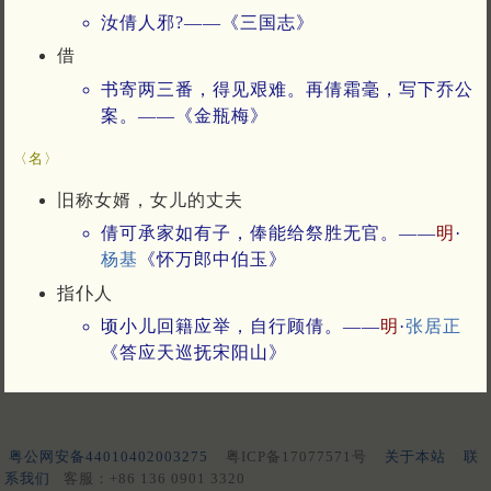
汝倩人邪?——《三国志》
借
书寄两三番，得见艰难。再倩霜毫，写下乔公
案。——《金瓶梅》
〈名〉
旧称女婿，女儿的丈夫
倩可承家如有子，俸能给祭胜无官。——
明
·
杨基
《怀万郎中伯玉》
指仆人
顷小儿回籍应举，自行顾倩。——
明
·
张居正
《答应天巡抚宋阳山》
粤公网安备44010402003275
粤ICP备17077571号
关于本站
联
系我们
客服：+86 136 0901 3320