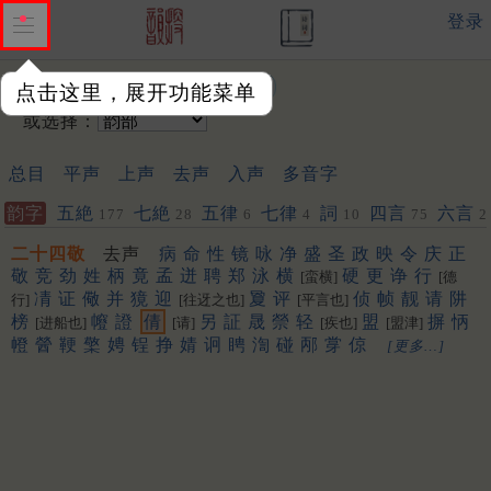
登录
输入韵字：
点击这里，展开功能菜单
或选择：
总目
平声
上声
去声
入声
多音字
韵字
五絶
七絶
五律
七律
詞
四言
六言
177
28
6
4
10
75
2
二十四敬
去声
病
命
性
镜
咏
净
盛
圣
政
映
令
庆
正
敬
竞
劲
姓
柄
竟
孟
迸
聘
郑
泳
横
硬
更
诤
行
[蛮横]
[德
凊
证
儆
并
獍
迎
夐
评
侦
帧
靓
请
阱
行]
[往迓之也]
[平言也]
榜
㡧
證
倩
另
証
晟
禜
轻
盟
摒
怲
[进船也]
[请]
[疾也]
[盟津]
㡠
醟
鞕
檠
娉
锃
挣
婧
诇
䀻
渹
碰
邴
牚
倞
[更多…]