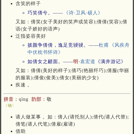
含笑的样子
巧笑倩兮。——
《诗·卫风·硕人》
又如：倩笑(女子美好的笑声或笑容);倩倩(笑容);倩
语(女子娇好的语声)
泛指姿容美好
披颜争倩倩，逸足竞骎骎。——
杜甫
《风疾舟
中伏枕书怀诗》
如倩女之靧面。——
明
·
袁宏道
《满井游记》
又如：倩倩(美好的样子);倩巧(艳丽纤巧);倩服(华丽
的服装);倩俊(俊美);倩女(美丽的少女)
疾速 。
拼音：
qìng
韵部：
敬
〈动〉
请人做某事 。如：倩人(请托别人);倩代(请人代替);
倩笔(请人代笔);倩雇(雇请)
借助