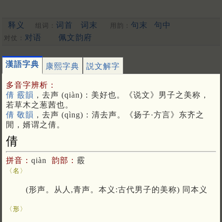
释义
词首
词末
句末
句中
组词：
用韵：
对语
佩文韵府
对仗：
漢語字典
康熙字典
説文解字
多音字辨析：
倩 霰韻
，去声 (qiàn)：美好也。《说文》男子之美称，
若草木之葱茜也。
倩 敬韻
，去声 (qìng)：清去声。《扬子·方言》东齐之
閒，婿谓之倩。
倩
拼音：
qiàn
韵部：
霰
〈名〉
(形声。从人,青声。本义:古代男子的美称) 同本义
〈形〉