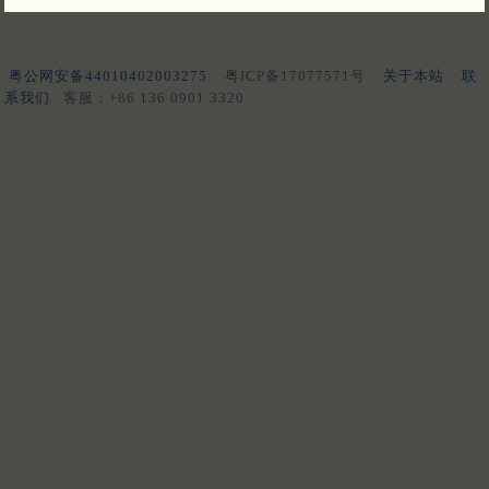
粤公网安备44010402003275
粤ICP备17077571号
关于本站
联
系我们
客服：+86 136 0901 3320