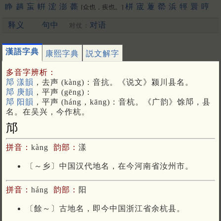
睁
趟
䖟
帲
浤
澎
薨
栟
宬
藑
罃
浜
牼
睘
哼
[众也，疾也。]
禜
锽
鐄
请
箐
輷
洺
蟛
泙
焭
渹
嬛
䳟
鬇
閛
䎕
鈜
巆
䲔
释义
句中
对语
对仗：
䬝
䃘
膨
洴
狰
媖
夐
筬
䄇
䦕
拧
姘
蝾
硡
軯
溁
晟
浈
䋫
擏
霐
䟫
鴊
撜
拼
圊
盯
嫈
咣
耾
鋐
謍
觲
蠳
鉎
鼱
駍
匉
郕
锳
狌
竑
閍
佂
瀴
鶁
眳
鑅
脭
浾
竀
帡
䆵
揁
碀
[幄也]
漢語字典
康熙字典
説文解字
䉚
麠
諻
峸
䝼
䍔
嚝
䆖
醟
䟓
㨕
呯
苼
庼
垶
珹
猄
梈
韹
䞓
宖
[更多…]
多音字辨析：
邟 漾韻
，去声 (kàng)：音抗。《说文》颍川县名。
邟 庚韻
，平声 (gēng)：
邟 阳韻
，平声 (háng，kāng)：音杭。《广韵》馀邟，县
名。在吴兴，今作杭。
邟
拼音：
kàng
韵部：
漾
〔～乡〕中国汉代地名，在今河南省汝州市。
拼音：
háng
韵部：
阳
〔餘～〕古地名，即今中国浙江省余杭县。