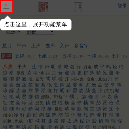
登录
输入韵字：
点击这里，展开功能菜单
或选择：
总目
平声
上声
去声
入声
多音字
韵字
五絶
七絶
五律
七律
五排
4907
33244
23797
36595
15
聯
452
453
八庚
平声
生
情
声
明
清
城
名
行
成
平
鸣
轻
晴
[行走]
惊
横
荣
程
倾
兵
京
营
迎
英
更
耕
卿
精
兄
盈
争
[纵横]
诚
缨
盟
旌
征
莺
嵘
楹
并
荆
评
[征伐]
[相从也，合也，兼也]
瀛
羹
衡
茎
笙
觥
萦
氓
烹
鲸
呈
婴
萌
贞
庚
晶
檠
亨
筝
琼
酲
茔
赢
撑
擎
泓
坑
枰
眀
狞
罂
赓
赪
甍
正
睛
[正月]
宏
粳
茕
嘤
撄
铛
怦
甥
丁
籯
铿
盲
坪
轰
蘅
[酒铛、茶铛]
钲
纮
嬴
琤
盛
祯
樱
牲
饧
莹
铮
桢
菁
彭
霙
伧
瑛
[盛受]
橙
棚
珩
勍
鲭
闳
瞠
枪
苹
峥
韺
訇
鼪
绷
黉
虻
令
[欃枪]
净
骍
黥
硁
鍧
猩
鹦
祊
鶄
伻
柽
枨
鹒
璎
抨
瞪
抢
[使令]
脝
璚
砰
弸
鎗
儜
吰
潆
裎
翃
麖
侦
蜻
蛏
珵
[抢攘，乱貌。]
桁
喤
鬡
搒
絣
掁
谹
瀯
顷
䪫
怔
輣
嫇
榜
[所以辅弓弩者。]