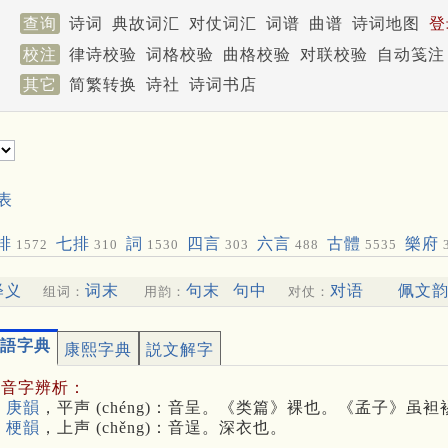
查询
诗词
典故词汇
对仗词汇
词谱
曲谱
诗词地图
登
校注
律诗校验
词格校验
曲格校验
对联校验
自动笺注
其它
简繁转换
诗社
诗词书店
表
排
七排
詞
四言
六言
古體
樂府
1572
310
1530
303
488
5535
释义
词末
句末
句中
对语
佩文
组词：
用韵：
对仗：
語字典
康熙字典
説文解字
多音字辨析：
 庚韻
，平声 (chéng)：音呈。《类篇》裸也。《孟子》虽
 梗韻
，上声 (chěng)：音逞。深衣也。