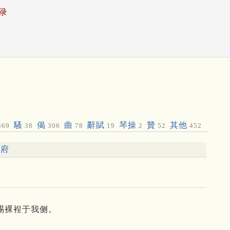
录
騷
偈
曲
辭賦
琴操
贊
其他
369
38
306
78
19
2
52
452
韵府
袒裼裸裎于我侧。