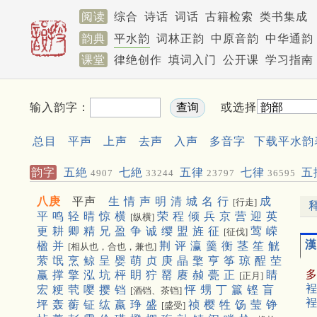
阅读
综合
诗话
词话
古籍检索
类书集成
韵典
平水韵
词林正韵
中原音韵
中华通韵
课堂
律绝创作
填词入门
公开课
学习指南
输入韵字：
或选择
总目
平声
上声
去声
入声
多音字
下载平水韵
韵字
五絶
七絶
五律
七律
五
4907
33244
23797
36595
聯
453
八庚
平声
生
情
声
明
清
城
名
行
成
[行走]
平
鸣
轻
晴
惊
横
荣
程
倾
兵
京
营
迎
英
[纵横]
更
耕
卿
精
兄
盈
争
诚
缨
盟
旌
征
莺
嵘
[征伐]
漢
楹
并
荆
评
瀛
羹
衡
茎
笙
觥
[相从也，合也，兼也]
萦
氓
烹
鲸
呈
婴
萌
贞
庚
晶
檠
亨
筝
琼
酲
茔
赢
撑
擎
泓
坑
枰
眀
狞
罂
赓
赪
甍
正
睛
[正月]
裎
宏
粳
茕
嘤
撄
铛
怦
甥
丁
籯
铿
盲
[酒铛、茶铛]
裎
坪
轰
蘅
钲
纮
嬴
琤
盛
祯
樱
牲
饧
莹
铮
[盛受]