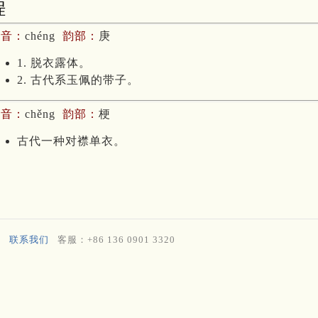
裎
拼音：
chéng
韵部：
庚
1. 脱衣露体。
2. 古代系玉佩的带子。
拼音：
chěng
韵部：
梗
古代一种对襟单衣。
联系我们
客服：+86 136 0901 3320