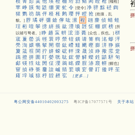
桢
菁
彭
霙
伧
瑛
橙
棚
珩
勍
鲭
闳
瞠
枪
[欃枪]
苹
峥
韺
訇
鼪
绷
黉
虻
令
净
骍
黥
硁
鍧
[使令]
猩
鹦
祊
鶄
伻
柽
枨
鹒
璎
抨
瞪
抢
[抢攘，乱
脝
璚
砰
弸
鎗
儜
吰
潆
裎
翃
麖
侦
蜻
蛏
貌。]
珵
桁
喤
鬡
搒
絣
掁
谹
瀯
顷
䪫
怔
輣
嫇
榜
[所
睁
趟
䖟
帲
浤
澎
薨
栟
以辅弓弩者。]
[众也，疾也。]
宬
藑
罃
浜
牼
睘
哼
禜
锽
鐄
请
箐
輷
洺
蟛
泙
焭
渹
嬛
䳟
鬇
閛
䎕
鈜
巆
䲔
䬝
䃘
膨
洴
狰
媖
夐
筬
䄇
䦕
拧
姘
蝾
硡
軯
溁
晟
浈
䋫
擏
霐
䟫
鴊
撜
拼
圊
盯
嫈
咣
耾
鋐
謍
觲
蠳
鉎
鼱
駍
匉
郕
锳
狌
竑
閍
佂
瀴
鶁
眳
鑅
脭
浾
竀
帡
[幄也]
䆵
揁
碀
䉚
麠
諻
峸
䝼
䍔
嚝
䆖
醟
䟓
㨕
呯
苼
庼
垶
珹
猄
梈
韹
䞓
宖
[更多…]
粤公网安备44010402003275
粤ICP备17077571号
关于本站