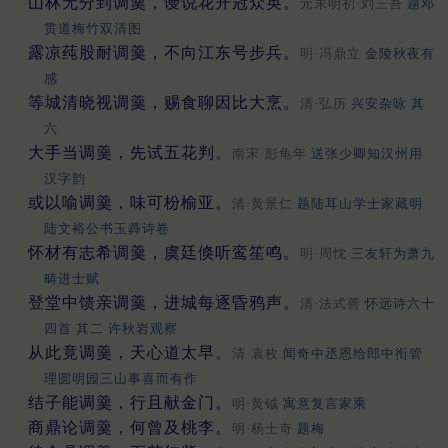
山林无分到调羹，谩说花开冠众英。
元末明初·刘三吾
题邓
贯道梅竹双清图
露凉莼股耐调羹，不向江东号步兵。
明·冯鼎立
金陵秋夜有
感
等城清晓视调羹，赐食聊因比大烹。
清·弘历
兴安杂咏 其
六
大手当调羹，先试五花判。
南宋·彭龟年
送张少卿知汉州用
汉字韵
或以喻调羹，味可枌榆亚。
清·黄景仁
题陆耳山学士家藏明
陆文裕公书玉蕣诗卷
怀材有志希调羹，虞廷倏听鸾笙鸣。
明·周忱
三友轩为萧九
畴进士赋
登堂中馈亲调羹，进城每逐昏鸦声。
清·法式善
怀远诗六十
四首 其二 许秋岩观察
从此竟调羹，天心道太早。
清·袁枚
闻奇中丞恩给郎中衔管
理圆明园三山事喜而有作
结子能调羹，行且献金门。
明·黄钺
寓意复言家乘
商鼎论调羹，何曾及桃李。
明·杨士奇
题梅