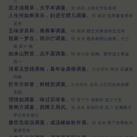
三
宏才须视草，大手本调羹。
宋·韩驹
上钟太守生辰诗
人生何如奉亲乐，妇进甘腝儿调羹。
明·杨荣
送孝廉童景和
还乡
五味济其和，雍雍事调羹。
明·顾璘
赠王光禄克明迁北寺
殷家一梦在，得尔伫调羹。
明·金净
题高相荆山画屏。十三
首 其十 梅
由来山野质，志不愿调羹。
明·林亿龄
咏梅。赠李进士希益
其一
清昼玉堂雄洒翰，暮年金鼎倦调羹。
元末明初·陶安
呈谦斋
内翰
烂羊方饫箸，鲜鲤忽调羹。
元末明初·袁凯
上已日饮朱叔重
东园
理情如调羹，味过讵堪食。
明·曹于汴
省躬诗 其三十五
黄阁方调羹，西陲又用武。
清·袁枚
后知己诗 其二 文渊阁大
学士孙文靖公
媵臣负俎说调羹，成汤嫁妹狄作酒。
清·袁枚
商丁孙尊歌为
素将军作