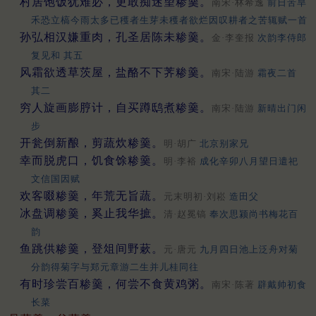
村居饱饭犹难必，更敢痴迷望糁羹。
南宋·林希逸
前日苦旱
禾恐立槁今雨太多已穫者生芽未穫者欲烂因叹耕者之苦辄赋一首
孙弘相汉嫌重肉，孔圣居陈未糁羹。
金·李奎报
次韵李侍郎
复见和 其五
风霜欲透草茨屋，盐酪不下荠糁羹。
南宋·陆游
霜夜二首
其二
穷人旋画膨脝计，自买蹲鸱煮糁羹。
南宋·陆游
新晴出门闲
步
开瓮倒新酿，剪蔬炊糁羹。
明·胡广
北京别家兄
幸而脱虎口，饥食馀糁羹。
明·李裕
成化辛卯八月望日遣祀
文信国因赋
欢客啜糁羹，年荒无旨蔬。
元末明初·刘崧
造田父
冰盘调糁羹，奚止我华摭。
清·赵冕镐
奉次思颍尚书梅花百
韵
鱼跳供糁羹，登俎间野蔌。
元·唐元
九月四日池上泛舟对菊
分韵得菊字与郑元章游二生并儿桂同往
有时珍尝百糁羹，何尝不食黄鸡粥。
南宋·陈著
辟戴帅初食
长菜