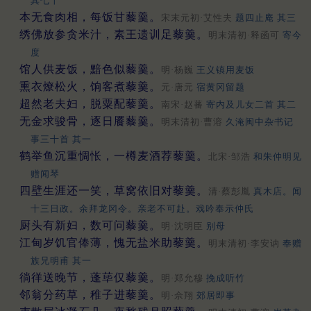
其七十
本无食肉相，每饭甘藜羹。
宋末元初·艾性夫
题四止庵 其三
绣佛放参贪米汁，素王遗训足藜羹。
明末清初·释函可
寄今
度
馆人供麦饭，黯色似藜羹。
明·杨巍
王义镇用麦饭
熏衣燎松火，饷客煮藜羹。
元·唐元
宿黄冈留题
超然老夫妇，脱粟配藜羹。
南宋·赵蕃
寄内及儿女二首 其二
无金求骏骨，逐日餍藜羹。
明末清初·曹溶
久淹闽中杂书记
事三十首 其一
鹤举鱼沉重惆怅，一樽麦酒荐藜羹。
北宋·邹浩
和朱仲明见
赠闻琴
四壁生涯还一笑，草窝依旧对藜羹。
清·蔡彭胤
真木店。闻
十三日政。余拜龙冈令。亲老不可赴。戏吟奉示仲氏
厨头有新妇，数可问藜羹。
明·沈明臣
别母
江甸岁饥官俸薄，愧无盐米助藜羹。
明末清初·李安讷
奉赠
族兄明甫 其一
徜徉送晚节，蓬荜仅藜羹。
明·郑允穆
挽成听竹
邻翁分药草，稚子进藜羹。
明·佘翔
郊居即事