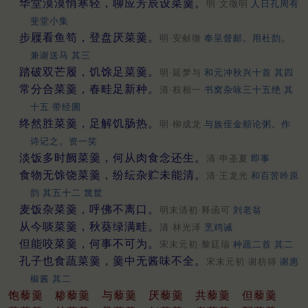
华堂漠漠悄寒轻，聊应芳辰设菜羹。
明·文徵明
人日孔周有
斐堂小集
步屧看鱼笱，登盘厌菜羹。
明·安献徵
奉呈督邮。用杜韵。
兼谢送马 其三
踏破双芒履，饥馀足菜羹。
明·延梦与
和元冲秋兴十首 其四
常分合菜羹，春畦足新种。
清·权相一
书窝杂咏三十五绝 其
十五 带经圃
终然胜菜羹，足解饥肠热。
明·柳成龙
与族侄金頫论粥。作
诗记之。资一笑
淡饭多时阙菜羹，何从肉食念还生。
清·申圣夏
即事
食物无馀饶菜羹，纷纭杂贮未能清。
清·王龙光
和百苦吟原
韵 其五十二 篾筐
麦饭杂菜羹，呼佛不离口。
明末清初·释函可
刘老翁
从今啖菜羹，秋葵绿满畦。
清·林光泽
烹鸡诫
但能咬菜羹，何事不可为。
宋末元初·黎廷瑞
种蔬二首 其二
孔子也食蔬菜羹，羹中无酱味不全。
宋末元初·谢枋得
谢惠
椒酱 其二
饱藜羹
糁藜羹
与藜羹
厌藜羹
共藜羹
但藜羹