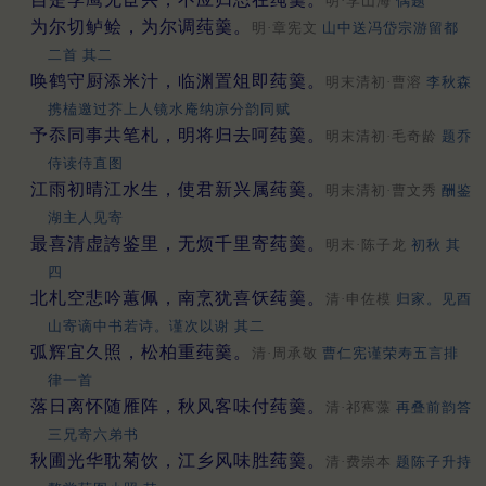
明·李山海
偶题
为尔切鲈鲙，为尔调莼羹。
明·章宪文
山中送冯岱宗游留都
二首 其二
唤鹤守厨添米汁，临渊置俎即莼羹。
明末清初·曹溶
李秋森
携榼邀过芥上人镜水庵纳凉分韵同赋
予忝同事共笔札，明将归去呵莼羹。
明末清初·毛奇龄
题乔
侍读侍直图
江雨初晴江水生，使君新兴属莼羹。
明末清初·曹文秀
酬鉴
湖主人见寄
最喜清虚誇鉴里，无烦千里寄莼羹。
明末·陈子龙
初秋 其
四
北札空悲吟蕙佩，南烹犹喜饫莼羹。
清·申佐模
归家。见酉
山寄谪中书若诗。谨次以谢 其二
弧辉宜久照，松柏重莼羹。
清·周承敬
曹仁宪谨荣寿五言排
律一首
落日离怀随雁阵，秋风客味付莼羹。
清·祁寯藻
再叠前韵答
三兄寄六弟书
秋圃光华耽菊饮，江乡风味胜莼羹。
清·费崇本
题陈子升持