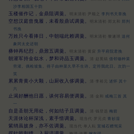
沙李相国五十韵
玉楼催作记，金鼎阻调羹。
明末清初·尹顺之
李判书天章挽
空想汉庭曾曳履，未看殷鼎试调羹。
明末清初·郑太和
郑判
书挽
万姓只今看捧日，中朝端此赖调羹。
明末清初·黎遂球
送何
象冈太史还朝
彝钟再纪烈，鼎鼐五调羹。
明末清初·黄㦿
升平府院君挽
朝灌军持金似水，梦和诗品玉调羹。
清·赵冕镐
借邻锄种菜
劳灌。偶检坡集。得子由种菜久旱不生诗。定符我此日。次韵一
笑
累累青黄小大颗，山厨收入侈调羹。
清·李裕元
述怀 其十
六
止渴好酬他日愿，谈何容易便调羹。
清·金和
戒梅三首 其
一
自是圣朝无用处，何如结子且调羹。
清·钱登选
梅箭
天涯休论杯深浅，素手惜调羹。
现当代·罗元贞
青衫湿
紫绡虽披身，亦不佐调羹。
现当代·单人耘
宣城石赠驾采
挥针能刺绣，入厨谙调羹。
晚清·许薰
嫁女词