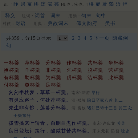
睁
趟
䖟
帲
浤
澎
薨
栟
宬
藑
罃
浜
牼
者。]
[众也，疾也。]
睘
哼
禜
锽
鐄
请
箐
輷
洺
蟛
泙
焭
渹
嬛
䳟
鬇
閛
䎕
鈜
释义
词首
词末
句末
句中
组词：
用韵：
巆
䲔
䬝
䃘
膨
洴
狰
媖
夐
筬
䄇
䦕
拧
姘
蝾
硡
軯
溁
晟
浈
䋫
擏
霐
䟫
鴊
撜
拼
圊
盯
嫈
咣
耾
鋐
謍
觲
蠳
鉎
鼱
对语
典故词末
佩文韵府
类书
对仗：
用典：
駍
匉
郕
锳
狌
竑
閍
佂
瀴
鶁
眳
鑅
脭
浾
竀
帡
䆵
[幄也]
揁
碀
䉚
麠
諻
峸
䝼
䍔
嚝
䆖
醟
䟓
㨕
呯
苼
庼
垶
珹
猄
共359，分15页显示
2
3
4
5
下一页
隐藏例
梈
韹
䞓
宖
[更多…]
句
一杯羹
荐杯羹
分杯羹
作杯羹
共杯羹
争杯羹
换杯羹
羊杯羹
非杯羹
乞杯羹
脱杯羹
营杯羹
有杯羹
助杯羹
为杯羹
虏杯羹
洁杯羹
此杯羹
付杯羹
奠杯羹
足杯羹
匆匆半枕梦，草草一杯羹。
南宋·陆游
早行
有灵应逐子，何处荐杯羹。
清·郑珍
除日至家八首 其二
先生非有馀，莲幕分杯羹。
清·袁枚
诸知己诗十三首 其三 处
士柴东升
拨雪挑来叶转青，自删自煮作杯羹。
南宋·许应龙
荠菜
良日登坛计策行，酸咸甘苦共杯羹。
宋末元初·陈普
咏史