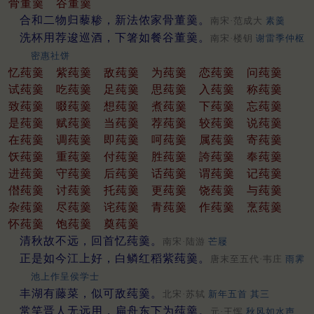
骨董羹
谷董羹
合和二物归藜糁，新法侬家骨董羹。
南宋·范成大
素羹
洗杯用荐逡巡酒，下箸如餐谷董羹。
南宋·楼钥
谢雷季仲枢
密惠社饼
忆莼羹
紫莼羹
敌莼羹
为莼羹
恋莼羹
问莼羹
试莼羹
吃莼羹
足莼羹
思莼羹
入莼羹
称莼羹
致莼羹
啜莼羹
想莼羹
煮莼羹
下莼羹
忘莼羹
是莼羹
赋莼羹
当莼羹
荐莼羹
较莼羹
说莼羹
在莼羹
调莼羹
即莼羹
呵莼羹
属莼羹
寄莼羹
饫莼羹
重莼羹
付莼羹
胜莼羹
誇莼羹
奉莼羹
进莼羹
守莼羹
后莼羹
话莼羹
谓莼羹
记莼羹
僣莼羹
讨莼羹
托莼羹
更莼羹
饶莼羹
与莼羹
杂莼羹
尽莼羹
诧莼羹
青莼羹
作莼羹
烹莼羹
怀莼羹
饱莼羹
奠莼羹
清秋故不远，回首忆莼羹。
南宋·陆游
芒屦
正是如今江上好，白鳞红稻紫莼羹。
唐末至五代·韦庄
雨霁
池上作呈侯学士
丰湖有藤菜，似可敌莼羹。
北宋·苏轼
新年五首 其三
常笑晋人无远用，扁舟东下为莼羹。
元·王恽
秋风如水声