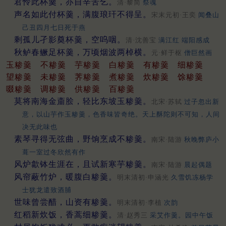
君怜此杯羹，亦自辛苦乞。
清·黎简
祭魂
声名如此付杯羹，满腹琅玕不得呈。
宋末元初·王奕
闻叠山
己丑四月七日死于燕
剩孤儿孑影奠杯羹，空呜咽。
清·沈善宝
满江红 端阳感成
秋鲈春鳜足杯羹，万顷烟波两棹横。
元·鲜于枢
僧巨然画
玉糁羹
不糁羹
芋糁羹
白糁羹
有糁羹
细糁羹
望糁羹
未糁羹
荠糁羹
煮糁羹
炊糁羹
馀糁羹
啜糁羹
调糁羹
供糁羹
百糁羹
莫将南海金齑脍，轻比东坡玉糁羹。
北宋·苏轼
过子忽出新
意，以山芋作玉糁羹，色香味皆奇绝。天上酥陀则不可知，人间
决无此味也
素琴寻得无弦曲，野饷烹成不糁羹。
南宋·陆游
秋晚弊庐小
葺一室过冬欣然有作
风炉歙钵生涯在，且试新寒芋糁羹。
南宋·陆游
晨起偶题
风帘蔽竹炉，暖腹白糁羹。
明末清初·申涵光
久雪饥冻杨学
士犹龙遣致酒脯
世味曾尝醋，山资有糁羹。
明末清初·李植
次韵
红稻新炊饭，香蒿细糁羹。
清·赵秀三
采艾作羹。园中午饭