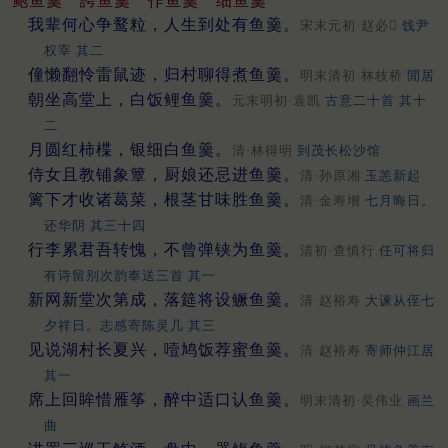
鲍鱼羹
誇鱼羹
作鱼羹
细鱼羹
我辈何心争鹜粒，人生到处有鱼羹。
宋末元初·赵必𤩪
饯尹
权宰 其二
僮懒翻怜雷鼠迹，归村聊得煮鱼羹。
明末清初·林枝桥
閒居
朝坐高堂上，白饭鲤鱼羹。
元末明初·袁凯
古意二十首 其十
二
月圆红柿楪，银细白鱼羹。
清·林得明
到茂长松沙馆
侍女且教铺象簟，厨娘还忌进鱼羹。
清·孙原湘
玉恙新起
篱下才收诸葛菜，根茎甘味胜鱼羹。
清·金寿增
七月晦日。
还华阴 其三十四
行李累君吾转愧，不曾弹铗为鱼羹。
清初·查慎行
任可将归
有诗留别次韵奉送三首 其一
新网新堂次第成，落筵将设鳜鱼羹。
清·赵裕寿
大谏从侄七
夕祥日。志感寄陈灵几 其三
见说湖村长夏兴，噎鸠饭荐蜜鱼羹。
清·赵裕寿
寄师仲江居
其一
席上回眸惜雁筝，醉中适口认鱼羹。
明末清初·吴伟业
画兰
曲