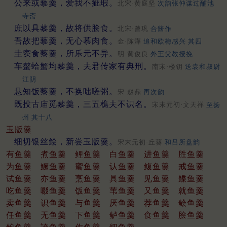
公来或藜羹，爱我不疵瑕。
北宋·黄庭坚
次韵张仲谋过酺池
寺斋
庶以具藜羹，故将供脍食。
北宋·曾巩
合酱作
吾故把藜羹，无心慕肉食。
金·陈澕
追和欧梅感兴 其四
圭窦食藜羹，所乐元不异。
明·黄俊良
外王父教授挽
车螯蛤蟹均藜羹，夫君传家有典刑。
南宋·楼钥
送袁和叔尉
江阴
悬知饭藜羹，不换咄嗟粥。
宋·赵鼎
再次韵
既投古庙觅藜羹，三五樵夫不识名。
宋末元初·文天祥
至扬
州 其十八
玉版羹
细切银丝鲙，新尝玉版羹。
宋末元初·丘葵
和吕所盘韵
有鱼羹
煮鱼羹
鲤鱼羹
白鱼羹
进鱼羹
胜鱼羹
为鱼羹
鳜鱼羹
蜜鱼羹
认鱼羹
鳆鱼羹
戒鱼羹
试鱼羹
亦鱼羹
烹鱼羹
具鱼羹
见鱼羹
鲽鱼羹
吃鱼羹
啜鱼羹
饭鱼羹
苇鱼羹
又鱼羹
就鱼羹
卖鱼羹
识鱼羹
与鱼羹
厌鱼羹
荐鱼羹
鲙鱼羹
任鱼羹
无鱼羹
下鱼羹
鲈鱼羹
食鱼羹
脍鱼羹