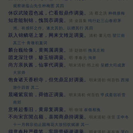
观察谢蕴山先生种梅图 其四
休叹武陵霞色减，伫看殷鼎作调羹。
清·蔡之洪
种桃接梅
知君能制锦，愧我忝调羹。
清·金昌集
纯行赴三山春府茅
洲。有感怀之作。遂次其韵。以赠其行 其四
跃入锦鳞堪上箸，网来文雉足调羹。
清初·董元恺
望江南
其三十 青墩初夏词
麟台巍绘像，黄阁属调羹。
清·赵德邻
挽吴左相
团龙深注饼，糁玉细调羹。
明·李春元
淘井
尚方亲执酱，仙掌代调羹。
明末清初·韩上桂
呈赠大司成萧
大宗师
饱食诸天香积寺，但凭鼎足好调羹。
明末清初·何吾驺
西湖
游什四首 其二
晨曦紫宸前，舜德正调羹。
明末清初·何吾驺
甲戌斋宿祈雪
南郊
意将起耆旧，黄扉复调羹。
明·徐渻
崔领相挽
不向宋宫閒点额，喜闻商鼎持调羹。
明末清初·张萱
壬申冬
十一月韩宗伯止园梅花大放招饮赋谢 其一
得意春秋严载笔，牢辞带砺谢调羹。
明末清初·崔有海
哭白