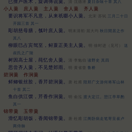
已擅卢医术，旋调傅说羹。
清·沈德潜
夏日杂咏十章 其八
小人羹
庶人羹
主人羹
舍人羹
齐人羹
要识将军不凡意，从来祇啜小人羹。
北宋·苏轼
三月二十日
开园三首 其一
彫胡慈母膳，瓠叶庶人羹。
明末清初·屈大均
秋日閒居之作
其八
柳眼巳占宾驾至，鲟蓑正美主人羹。
明·徐时进（见可）
送
叔氏之广陵
树因高士屋，莼忆舍人羹。
清·李勉伯
读野史 其四
思尝齐人羹，不见楚郊雨。
明·黄省曾
鲁桥
碧涧羹
作涧羹
鲜鲫银丝脍，香芹碧涧羹。
唐·杜甫
陪郑广文游何将军山林
十首 其二
鱼白供江馔，芹香作涧羹。
明·俞泓
渡大定江。憩江亭草酌
其一
锦带羹
玉带羹
滑忆彫胡饭，香闻锦带羹。
唐·杜甫
江阁卧病走笔寄呈崔卢
两侍御