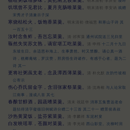
檐暄粥饭增多味，莫把南烹较菜羹。
明末清初·李庆全
谩吟
饥氓曾不见君比，夏月充肠唯菜羹。
明末清初·李安讷
戏赠
宋秀才子清兼示子深
寒烧枯松火，饭饱香菜羹。
明末清初·僧福慧
和寒山子诗 其
一百五十三
汝时念鱼鲊，吾岂忘菜羹。
清·祁寯藻
通州试院送三兄归里
辴然失笑苏文熟，谪宦堪工吃菜羹。
清·申纬
十二月十九日
东坡生日。余适恩补海上。生事萧然。时又禁酿。诵公真一酒
诗，桄榔庵铭，罗汉赞，邢房悟生诗诸作。有感于心者。题为二
诗 其一
更将社粥虽支老，念及潭西薄菜羹。
清·朴允默
次韵竹坡相
公寄示
伤心乔氏留金字，含泪张家祭菜羹。
清·沈寿榕
与人论宋取
江南事，漫成八首 其七
春酿甘醇酒，园蔬嗜菜羹。
清末·祝廷华
消寒五集曹远老命
题拈得清字儗循旧例赋诗分赠二十三首 其二十一 赠景侯表叔
沙热黄粱饭，盐芬紫菜羹。
清·李麟祥
车泥村叟
白发映瑶草，苍颜对菜羹。
清·李光靖
西山影堂。次柳时润