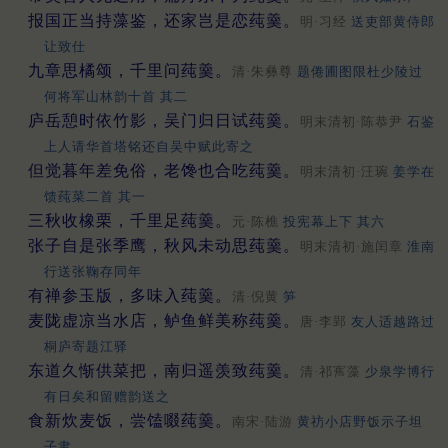
报国正当持藻鉴，还家岂是恋莼羹。
明·习经
送吏部黄侍郎
让致仕
九章思橘颂，千里问莼羹。
清·朱彝尊
题倦圃图限杜少陵过
何将军山林韵十首 其二
庐岳憩时依竹影，吴门归日试莼羹。
明末清初·陈恭尹
石鉴
上人请华首塔铭还自吴中赋此寄之
但觉暮年差免俗，老馋也合吃莼羹。
明末清初·汪琬
姜学在
馈莼菜二首 其一
三秋收橡栗，千里足莼羹。
元·陈樵
投宪幕上下 其六
张子自是张季鹰，秋风未动思莼羹。
明末清初·施闰章
淮南
行送张鞠存同年
有禅参玉版，多味入莼羹。
清·倪黄
笋
麦陇虚凉当水店，鲈鱼鲜美称莼羹。
唐·李郢
友人适越路过
桐庐寄题江驿
东道久惭供菜把，南归遥羡致莼羹。
清·祁寯藻
少泉学博行
有日矣和留赠韵送之
食新炊麦饭，尝馌啜莼羹。
南宋·陆游
黄祊小店野饭示子坦
子聿