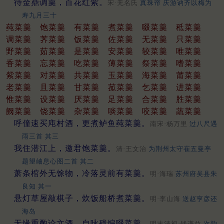
待金鼎调羹，百花红紫。
宋·无名氏
真珠帘 庆游讷齐以梅为
寿九月三十
莼菜羹
饱菜羹
有菜羹
煮菜羹
啜菜羹
秪菜羹
调菜羹
荠菜羹
饭菜羹
佐菜羹
无菜羹
只菜羹
野菜羹
茹菜羹
是菜羹
安菜羹
较菜羹
唯菜羹
香菜羹
忘菜羹
吃菜羹
薄菜羹
祭菜羹
嗜菜羹
紫菜羹
对菜羹
共菜羹
玉菜羹
海菜羹
莆菜羹
老菜羹
且菜羹
甘菜羹
菰菜羹
乞菜羹
进菜羹
惟菜羹
设菜羹
厌菜羹
足菜羹
合菜羹
胜菜羹
阙菜羹
饶菜羹
杂菜羹
啖菜羹
咬菜羹
蔬菜羹
呼僮速买庉村酒，更煮鲈鱼莼菜羹。
南宋·杨万里
过八尺遇
雨三首 其三
我住潜江上，邀君饱菜羹。
清·王文治
为荆州太守崔五曼亭
题望岫息心图二首 其二
萧条棺外无馀物，冷落灵前有菜羹。
明·海瑞
苏州府吴县朱
良知 其一
悬灯草屋敲棋子，炊饭船桥煮菜羹。
明·李山海
送赵亨彦还
海岛
无缘重酌论文酒，自咏残编啜菜羹。
明末清初·钱谦益
次韵