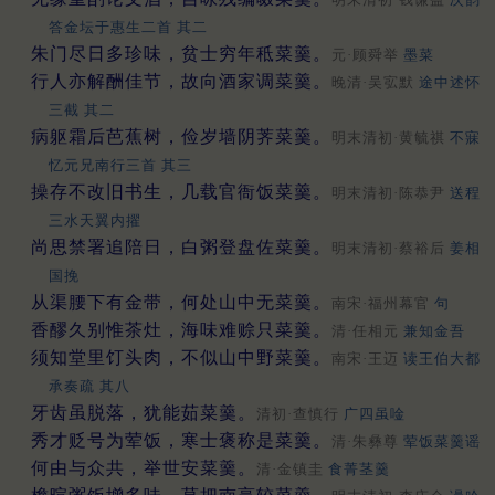
答金坛于惠生二首 其二
朱门尽日多珍味，贫士穷年秪菜羹。
元·顾舜举
墨菜
行人亦解酬佳节，故向酒家调菜羹。
晚清·吴宖默
途中述怀
三截 其二
病躯霜后芭蕉树，俭岁墙阴荠菜羹。
明末清初·黄毓祺
不寐
忆元兄南行三首 其三
操存不改旧书生，几载官衙饭菜羹。
明末清初·陈恭尹
送程
三水天翼内擢
尚思禁署追陪日，白粥登盘佐菜羹。
明末清初·蔡裕后
姜相
国挽
从渠腰下有金带，何处山中无菜羹。
南宋·福州幕官
句
香醪久别惟茶灶，海味难赊只菜羹。
清·任相元
兼知金吾
须知堂里饤头肉，不似山中野菜羹。
南宋·王迈
读王伯大都
承奏疏 其八
牙齿虽脱落，犹能茹菜羹。
清初·查慎行
广四虽唫
秀才贬号为荤饭，寒士褒称是菜羹。
清·朱彝尊
荤饭菜羹谣
何由与众共，举世安菜羹。
清·金镇圭
食菁茎羹