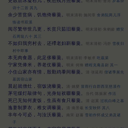
吏散层冰凝石几，夜愁残月照藜羹。
明末清初·曹溶
岁暮杂
诗十二首 其九
余少苦贫病，饥饱倚藜羹。
明末清初·施闰章
舍弟阮两儿淳
恪读书双溪
阅尽繁华世几更，长贫只茹旧藜羹。
明末清初·朱鹤龄
赠安
石周翁八十 其三
不如归我穷村去，还殢老妇斟藜羹。
明末清初·冯舒
雪夜归
村中即事
本无肉食愿，此足侈藜羹。
明末清初·李敏求
吃蕺菜
宁家凭俸米，养老仗藜羹。
明末·何绛
赠程克庵县尉 其一
小住山家亦有情，殷勤鸡黍间藜羹。
清·张延邴
偕诸季展先
墓因宿山家
晨起就僧灶，宿饭浇藜羹。
清·姚燮
冒雨行自郡西至慈溪作
茅宅煤灯敲律句，光身短衩啜藜羹。
当代·陈振家
作活
死已无知何麦饭，生虽有食只藜羹。
清·赵翼
过杭白峰之墓
逸妻制萝衣，稚女调藜羹。
清·南景羲
长安秋怀 其八
丰年今可必，与汝沃藜羹。
南宋·赵蕃
雪初作怀成父弟及诸
子