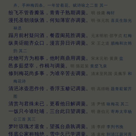
卉。手种梅四条。一年皆着花。赋诗咏之二首 其一
纷飞不管香瓣落，青青子熟期调羹。
明·徐庸
梅轩
漫托圣朝须纵酒，何知薄宦亦调羹。
明·张元凯
喜吴生除光
禄丞
蹋月前村疑问酒，餐霞阆苑胜调羹。
元末明初·邵亨贞
红梅
纵美讵能齐众口，漫言异日许调羹。
宋·王之道
腊梅和次韩
韵 其二
此物可方为相事，他时商鼎用调羹。
宋末元初·黄庚
盐
邑多茹檗宰，作楫与调羹。
明·陈廷策
黄檗飞泉
修到梅花尚多事，为谁辛苦去调羹。
清末至民国·吴佩孚
和
梅花诗
清浥冰壶思作传，香浮玉糁记调羹。
明·高得旸
题青菘紫芥
图
清赏与君殊未已，更看他日解调羹。
清·尹愭
咏梅花 其二
一饭只今谁吐哺，三台此日望调羹。
明·唐伯元
寄寿太宰杨
公三首 其三
梦叶琼瑰才退食，望孤台鼎孰调羹。
清·李縡
李判书挽
怪底公家称独绝，雪中久已学调羹。
清·袁枚
到清江题河库