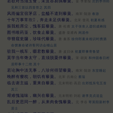
若欲对当须玉食，未宜容易偶藜羹。
金·李奎报
次韵李侍郎
见和三首以四首答之 其四
风雨偏宜宿茅店，盐醯不遣到藜羹。
南宋·陆游
春游
十年万事常坎𡒄，奔走未足供藜羹。
北宋·曾巩
初夏有感
振我粗席尘，愧客茹藜羹。
唐·杜甫
太子张舍人遗织成褥段
图书唯药箓，饮食止藜羹。
盛唐·皇甫冉
闲居作
华簪窥瓮牖，珍味代藜羹。
唐·秦系
徐侍郎素未相识时携酒
命馔兼命诸诗客同访会稽山居
驻我一栈车，啜君数藜羹。
唐·皮日休
初夏即事寄鲁望
莫学当年馋太守，直须脱粟伴藜羹。
宋·胡寅
和仲固春日村
居即事十二绝 其十
若论胸中淡无事，八珍何得望藜羹。
南宋·陆游
东堂睡起
晚醉有瘿枕，朝饥有藜羹。
北宋·吕南公
蔡翁
临去谢主媪，重来自藜羹。
元末明初·高启
出郊抵东屯五首
其三
艰难愧滋味，幽兴在藜羹。
元末明初·刘崧
谢李克贞送盐
乱后更思同一醉，从来肉食愧藜羹。
元·李谷
寄英阳新村李
居士