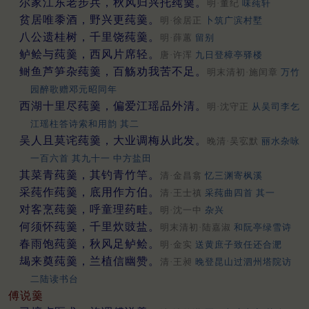
尔家江东老步兵，秋风归兴托莼羹。
明·董纪
味莼轩
贫居唯黍酒，野兴更莼羹。
明·徐居正
卜筑广滨村墅
八公遗桂树，千里饶莼羹。
明·薛蕙
留别
鲈鲙与莼羹，西风片席轻。
唐·许浑
九日登樟亭驿楼
鲥鱼芦笋杂莼羹，百觞劝我苦不足。
明末清初·施闰章
万竹
园醉歌赠邓元昭同年
西湖十里尽莼羹，偏爱江瑶品外清。
明·沈守正
从吴司李乞
江瑶柱答诗索和用韵 其二
吴人且莫诧莼羹，大业调梅从此发。
晚清·吴宖默
丽水杂咏
一百六首 其九十一 中方盐田
其菜青莼羹，其钓青竹竿。
清·金昌翕
忆三渊寄枫溪
采莼作莼羹，底用作方伯。
清·王士禛
采莼曲四首 其一
对客烹莼羹，呼童理药畦。
明·沈一中
杂兴
何须怀莼羹，千里炊豉盐。
明末清初·陆嘉淑
和阮亭绿雪诗
春雨饱莼羹，秋风足鲈鲙。
明·金实
送黄庶子致任还合淝
朅来奠莼羹，兰植信幽赞。
清·王昶
晚登昆山过泗州塔院访
二陆读书台
傅说羹