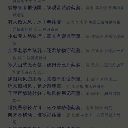
螯赏菊图小照 其一
碧螺春者推倾国，铁观音若誇莼羹。
清末·郑孝胥
答周梅泉
赋建茶
有人微太息，沐手奉莼羹。
当代·陈忠平
奉题三首聊供柏窗
兄新第补壁 其三 秋月夜读
少妇无人愁蚁垤，高堂有馔进莼羹。
清·沈德潜
送张少仪南
还
加我老形生鼠乳，还君故物守莼羹。
清·严遂成
后怀人十五
首 其二 沈篙师翰林
欲入山愁无石髓，便归舟已后莼羹。
清·黄景仁
直沽舟次寄
怀都下诸友人 其二
满眼秋风归未得，却惭千里话莼羹。
宋·虞俦
喜晴 其五
呼来细相见，是之谓莼羹。
金·李奎报
友人家食莼
千里宦情随处好，秋风何用记莼羹。
宋·胡仲弓
和抱拙韵
其一
堪笑吾宗轻许可，坐令羊酪僣莼羹。
南宋·陆游
南烹
向来吟橘颂，谁欲讨莼羹。
唐·杜甫
与李十二白同寻范十隐
居