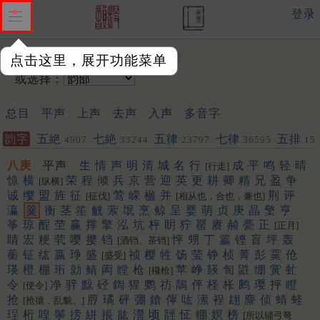
登录
输入韵字：
点击这里，展开功能菜单
或选择：
总目
平声
上声
去声
入声
多音字
韵字
五絶
七絶
五律
七律
五排
4907
33244
23797
36595
15
聯
452
453
八庚
平声
生
情
声
明
清
城
名
行
成
平
鸣
轻
晴
[行走]
惊
横
荣
程
倾
兵
京
营
迎
英
更
耕
卿
精
兄
盈
争
[纵横]
诚
缨
盟
旌
征
莺
嵘
楹
并
荆
评
[征伐]
[相从也，合也，兼也]
瀛
羹
衡
茎
笙
觥
萦
氓
烹
鲸
呈
婴
萌
贞
庚
晶
檠
亨
筝
琼
酲
茔
赢
撑
擎
泓
坑
枰
眀
狞
罂
赓
赪
甍
正
[正月]
睛
宏
粳
茕
嘤
撄
铛
怦
甥
丁
籯
铿
盲
坪
轰
[酒铛、茶铛]
蘅
钲
纮
嬴
琤
盛
祯
樱
牲
饧
莹
铮
桢
菁
彭
霙
伧
[盛受]
瑛
橙
棚
珩
勍
鲭
闳
瞠
枪
苹
峥
韺
訇
鼪
绷
黉
虻
[欃枪]
令
净
骍
黥
硁
鍧
猩
鹦
祊
鶄
伻
柽
枨
鹒
璎
抨
瞪
[使令]
抢
脝
璚
砰
弸
鎗
儜
吰
潆
裎
翃
麖
侦
蜻
蛏
[抢攘，乱貌。]
珵
桁
喤
鬡
搒
絣
掁
谹
瀯
顷
䪫
怔
輣
嫇
榜
[所以辅弓弩