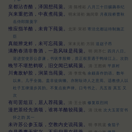
皇都沾杏酪，泽国想莼羹。
清·陈维崧
八月三十日赐藕恭纪
兴来重把酒，中夜煮莼羹。
明末清初·施闰章
月夜段桥曹秋
岳侍郎限羹字
惟应指羊酪，未肯下莼羹。
北宋·宋祁
寄泾北都运待制施正
臣
真能辨龙鲊，未可忘莼羹。
宋末元初·方回
送赵子昂
满酌春清非鲁酒，一匙风味是莼羹。
明·闵齐仁
四月八日。
迎进贺使苏公彦谦，书状李殷卿，质正权景遇于鸭绿江上。次韵
晚节不堪愁鹤唳，旧交闻已赋莼羹。
清·王图炳
平原村
川禽敌鲈脍，涧菜当莼羹。
清·李世龟
余颇喜作韵语。数年
以来。几乎全抛。盖非徒病懒。亦附耻诗人之意焉。适教傍人以
杜子五律漫步其韵。不复点捡声律。口号书之。凡五首 其五 又
次
有司罢俎豆，居人荐莼羹。
清·王士禛
修复双烈祠
漫把茶经先酒颂，谁将羊酪较莼羹。
清·沈攸
次大玉罢官书
怀之韵 其一
未许苏公参玉版，空教内史说莼羹。
明·李民宬
食茄子
自是季鹰无宦兴，不应归思在莼羹。