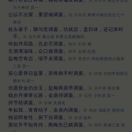
清·吴嵩梁
潘芝轩总宪
六十寿诗 其一
公以不次擢，重望储调羹。
清·吴嵩梁
阁师卢南石先生七十
寿诗
枝头著子，聊与世调羹，功就后，盍归休，还记来时
不。
宋·赵长卿
蓦山溪 和曹元宠赋梅韵
何如伴高隐，岂必尽调羹。
南宋·刘植
梅
玄酒薄滋味，众口难调羹。
南宋·赵廱
纪游
盐梅空有志，缩手未调羹。
南宋·曹彦约
同知枢密程公挽章
二首 其一
宸心爱养日益重，亲将御手时调羹。
金·林椿
次韵李相国见
赠长句 其一
但愿登金仍步玉，盐梅商鼎早调羹。
宋·吴申甫
寿主簿
稳步丹墀青云路，金鼎侍调羹。
宋·温镗
少年游 其一
持节助调羹。
宋·张琳
失调名
争如我，青青结子，金鼎内调羹。
宋·梅娇
满庭芳 嘲杏俏
独谙郎食性，厨下自调羹。
宋·龙辅
送外
藻绘升平知有待，阁梅先已赋调羹。
宋·周锷
西湖三首 其