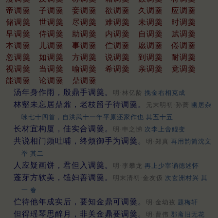
帝调羹
子调羹
妾调羹
欲调羹
久调羹
应调羹
储调羹
世调羹
尽调羹
难调羹
未调羹
时调羹
早调羹
侍调羹
助调羹
内调羹
自调羹
赋调羹
本调羹
儿调羹
事调羹
伫调羹
愿调羹
倦调羹
忽调羹
如调羹
方调羹
说调羹
到调羹
耐调羹
视调羹
当调羹
喻调羹
希调羹
亲调羹
竟调羹
能调羹
论调羹
鼎调羹
汤年身作雨，殷鼎手调羹。
明·林亿龄
挽金右相克成
林壑未忘居鼎鼐，老枝留子待调羹。
元末明初·孙蕡
幽居杂
咏七十四首，自洪武十一年平原还家作也 其五十五
长材宜构厦，佳实合调羹。
明·申之悌
次李上舍鲲变
共说相门频吐哺，终烦御手为调羹。
明·郑真
再用韵简沈文
举 其二
人应疑画饼，君但入调羹。
明·李攀龙
再上少宰诵德述怀
蓬芽方软美，馌妇善调羹。
明末清初·金友伋
次玄洲村兴 其
一 春
伫待他年成实后，要知金鼎可调羹。
明·金幼孜
题梅轩
但得瑶琴思醉月，非关金鼎要调羹。
明·曹伟
郡斋旧无花