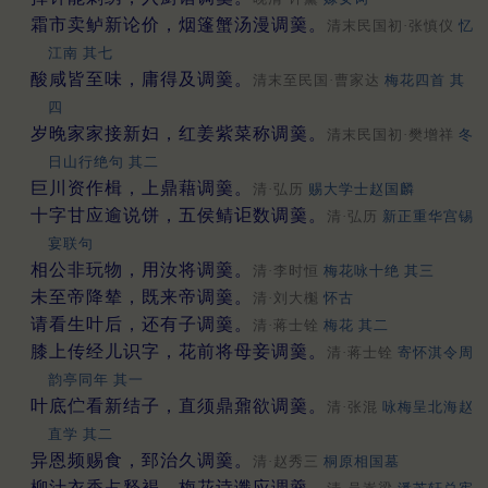
霜市卖鲈新论价，烟篷蟹汤漫调羹。
清末民国初·张慎仪
忆
江南 其七
酸咸皆至味，庸得及调羹。
清末至民国·曹家达
梅花四首 其
四
岁晚家家接新妇，红姜紫菜称调羹。
清末民国初·樊增祥
冬
日山行绝句 其二
巨川资作楫，上鼎藉调羹。
清·弘历
赐大学士赵国麟
十字甘应逾说饼，五侯鲭讵数调羹。
清·弘历
新正重华宫锡
宴联句
相公非玩物，用汝将调羹。
清·李时恒
梅花咏十绝 其三
未至帝降辇，既来帝调羹。
清·刘大櫆
怀古
请看生叶后，还有子调羹。
清·蒋士铨
梅花 其二
膝上传经儿识字，花前将母妾调羹。
清·蒋士铨
寄怀淇令周
韵亭同年 其一
叶底伫看新结子，直须鼎鼐欲调羹。
清·张混
咏梅呈北海赵
直学 其二
异恩频赐食，郅治久调羹。
清·赵秀三
桐原相国墓
柳汁衣香占释褐，梅花诗谶应调羹。