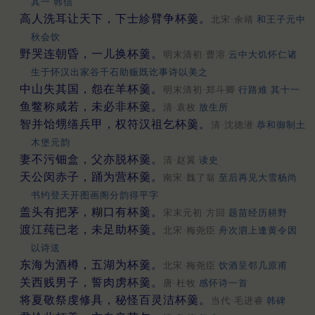
其一 韩信
高人洗耳让天下，下士紾臂争杯羹。
北宋·余靖
和王子元中
秋会饮
野哭连朝昏，一儿换杯羹。
明末清初·曹溶
云中大饥怀仁诸
生于怀汉出家谷千石助赈既讫事诗以美之
中山失其国，怨在羊杯羹。
明末清初·郑斗卿
行路难 其十一
鱼鳖称咸若，未必非杯羹。
清·袁枚
放生所
智并饴甥缮兵甲，权符汉祖乞杯羹。
清·沈德潜
恭和御制土
木堡元韵
妻不污钿盒，父亦脱杯羹。
清·赵翼
读史
天公闵赤子，踊为营杯羹。
南宋·魏了翁
至后再见大雪杨尚
书约登天开图画阁分韵得平字
盖头有把茅，糊口有杯羹。
宋末元初·方回
题苗经历耕野
渡江莼已老，未足助杯羹。
北宋·梅尧臣
舟次泗上逢黄令因
以诗送
东海为酒樽，五湖为杯羹。
北宋·梅尧臣
饮酒呈邻几原甫
关西贱男子，誓肉虏杯羹。
唐·杜牧
感怀诗一首
将夏敬祭虔修具，秘怪百灵洁杯羹。
当代·毛进睿
韩碑