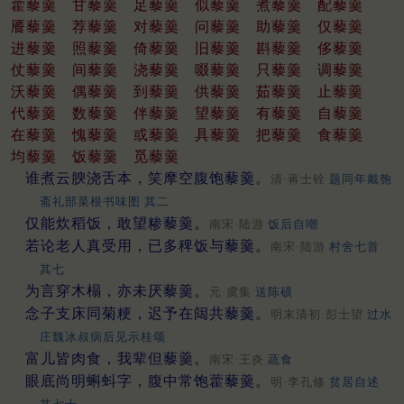
藿藜羹
甘藜羹
足藜羹
似藜羹
煮藜羹
配藜羹
餍藜羹
荐藜羹
对藜羹
问藜羹
助藜羹
仅藜羹
进藜羹
照藜羹
倚藜羹
旧藜羹
斟藜羹
侈藜羹
仗藜羹
间藜羹
浇藜羹
啜藜羹
只藜羹
调藜羹
沃藜羹
偶藜羹
到藜羹
供藜羹
茹藜羹
止藜羹
代藜羹
数藜羹
伴藜羹
望藜羹
有藜羹
自藜羹
在藜羹
愧藜羹
或藜羹
具藜羹
把藜羹
食藜羹
均藜羹
饭藜羹
觅藜羹
谁煮云腴浇舌本，笑摩空腹饱藜羹。
清·蒋士铨
题同年戴匏
斋礼部菜根书味图 其二
仅能炊稻饭，敢望糁藜羹。
南宋·陆游
饭后自嘲
若论老人真受用，已多稗饭与藜羹。
南宋·陆游
村舍七首
其七
为言穿木榻，亦未厌藜羹。
元·虞集
送陈硕
念子支床同菊粳，迟予在闼共藜羹。
明末清初·彭士望
过水
庄魏冰叔病后见示桂颂
富儿皆肉食，我辈但藜羹。
南宋·王炎
蔬食
眼底尚明蝌蚪字，腹中常饱藿藜羹。
明·李孔修
贫居自述