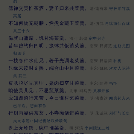
韵
儒禅交契惟茶酒，妻子归来共菜羹。
清·南有常
寄舍弟竹溪
寓居
不知何物充朝膳，烂煮金蔬玉菜羹。
清·厉鹗
再续游仙百咏
其三十六
倦就山蒲席，饥甘海菜羹。
清·丁若镛
宿中兴寺
昔年曾约归四明，掇钵共饭莆菜羹。
南宋·释师范
送赵龙图
归四明
一枝春种水仙兄，著子先调老菜羹。
南宋·释居简
种梅
只缘未读时文熟，端合山中且菜羹。
南宋·姚勉
次友人示诗
集 其三
皮肤脱尽见真理，粱肉扫空甘菜羹。
南宋·陆游
书怀
响使吴儿见，不思菰菜羹。
北宋·司马光
又和开叔
应知毁瘠行来苦，今日谁村乞菜羹。
明·洪贵达
闻彦邦入来
已半途。悲而有作
行厨内竖供茶茗，小寺痴僧进菜羹。
明·朱诚泳
郊行与长史
吴元素游正固纪善汤以脩联句
盘上无珍馔，碗中惟菜羹。
明·河演
李判院送二雉