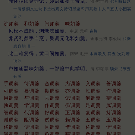
閒怀拟续金壶记，妙语如餐玉带羹。
清·杭世骏
七月晦日赵
一清杨炯文过访书堂出观文待诏墨迹即用其卷中人日直夫小园宴
集韵
沸如羹
和如羹
闹如羹
味如羹
风松不成韵，蜩螗沸如羹。
中唐·元稹
春蝉
养贤列鼎手自烹，燮调元化和如羹。
金末元初·李俊民
和秦
彦容韵 其一
此士难复得，黄口闹如羹。
南宋·毛幵
水调歌头 其五 次刘若
讷韵
声如庙瑟味如羹，一部篇中此学明。
清·李颐淳
读朱书节要
有感
手调羹
待调羹
合调羹
为调羹
入调羹
善调羹
可调羹
要调羹
期调羹
亦调羹
胜调羹
许调羹
用调羹
与调羹
去调羹
记调羹
解调羹
望调羹
孰调羹
学调羹
作调羹
忝调羹
足调羹
属调羹
细调羹
代调羹
好调羹
正调羹
复调羹
持调羹
谢调羹
阻调羹
试调羹
赖调羹
五调羹
玉调羹
侈调羹
便调羹
且调羹
惜调羹
佐调羹
谙调羹
漫调羹
及调羹
称调羹
藉调羹
数调羹
将调羹