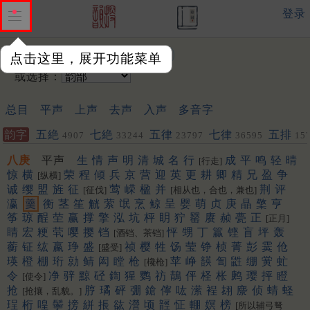
登录
输入韵字：
点击这里，展开功能菜单
或选择：
总目
平声
上声
去声
入声
多音字
韵字
五絶
七絶
五律
七律
五排
4907
33244
23797
36595
15
聯
452
453
八庚
平声
生
情
声
明
清
城
名
行
成
平
鸣
轻
晴
[行走]
惊
横
荣
程
倾
兵
京
营
迎
英
更
耕
卿
精
兄
盈
争
[纵横]
诚
缨
盟
旌
征
莺
嵘
楹
并
荆
评
[征伐]
[相从也，合也，兼也]
瀛
羹
衡
茎
笙
觥
萦
氓
烹
鲸
呈
婴
萌
贞
庚
晶
檠
亨
筝
琼
酲
茔
赢
撑
擎
泓
坑
枰
眀
狞
罂
赓
赪
甍
正
[正月]
睛
宏
粳
茕
嘤
撄
铛
怦
甥
丁
籯
铿
盲
坪
轰
[酒铛、茶铛]
蘅
钲
纮
嬴
琤
盛
祯
樱
牲
饧
莹
铮
桢
菁
彭
霙
伧
[盛受]
瑛
橙
棚
珩
勍
鲭
闳
瞠
枪
苹
峥
韺
訇
鼪
绷
黉
虻
[欃枪]
令
净
骍
黥
硁
鍧
猩
鹦
祊
鶄
伻
柽
枨
鹒
璎
抨
瞪
[使令]
抢
脝
璚
砰
弸
鎗
儜
吰
潆
裎
翃
麖
侦
蜻
蛏
[抢攘，乱貌。]
珵
桁
喤
鬡
搒
絣
掁
谹
瀯
顷
䪫
怔
輣
嫇
榜
[所以辅弓弩