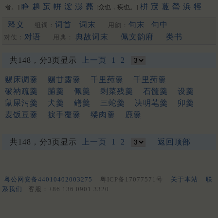
睁
趟
䖟
帲
浤
澎
薨
栟
宬
藑
罃
浜
牼
者。]
[众也，疾也。]
睘
哼
禜
锽
鐄
请
箐
輷
洺
蟛
泙
焭
渹
嬛
䳟
鬇
閛
䎕
鈜
释义
词首
词末
句末
句中
组词：
用韵：
巆
䲔
䬝
䃘
膨
洴
狰
媖
夐
筬
䄇
䦕
拧
姘
蝾
硡
軯
溁
晟
浈
䋫
擏
霐
䟫
鴊
撜
拼
圊
盯
嫈
咣
耾
鋐
謍
觲
蠳
鉎
鼱
对语
典故词末
佩文韵府
类书
对仗：
用典：
駍
匉
郕
锳
狌
竑
閍
佂
瀴
鶁
眳
鑅
脭
浾
竀
帡
䆵
[幄也]
揁
碀
䉚
麠
諻
峸
䝼
䍔
嚝
䆖
醟
䟓
㨕
呯
苼
庼
垶
珹
猄
共148，分3页显示
上一页
1
2
梈
韹
䞓
宖
[更多…]
赐床调羹
赐甘露羹
千里莼羹
千里莼羹
破衲疏羹
脯羹
佩羹
剩菜残羹
石髓羹
设羹
鼠屎污羹
犬羹
鳝羹
三蛇羹
决明芼羹
卯羹
麦饭豆羹
捩手覆羹
缕肉羹
鹿羹
共148，分3页显示
上一页
1
2
返回顶部
粤公网安备44010402003275
粤ICP备17077571号
关于本站
联
系我们
客服：+86 136 0901 3320