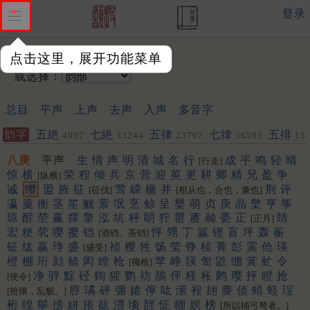
登录
输入韵字：
点击这里，展开功能菜单
或选择：
总目
平声
上声
去声
入声
多音字
韵字
五絶
七絶
五律
七律
五排
4907
33244
23797
36595
15
聯
452
453
八庚
平声
生
情
声
明
清
城
名
行
成
平
鸣
轻
晴
[行走]
惊
横
荣
程
倾
兵
京
营
迎
英
更
耕
卿
精
兄
盈
争
[纵横]
诚
缨
盟
旌
征
莺
嵘
楹
并
荆
评
[征伐]
[相从也，合也，兼也]
瀛
羹
衡
茎
笙
觥
萦
氓
烹
鲸
呈
婴
萌
贞
庚
晶
檠
亨
筝
琼
酲
茔
赢
撑
擎
泓
坑
枰
眀
狞
罂
赓
赪
甍
正
睛
[正月]
宏
粳
茕
嘤
撄
铛
怦
甥
丁
籯
铿
盲
坪
轰
蘅
[酒铛、茶铛]
钲
纮
嬴
琤
盛
祯
樱
牲
饧
莹
铮
桢
菁
彭
霙
伧
瑛
[盛受]
橙
棚
珩
勍
鲭
闳
瞠
枪
苹
峥
韺
訇
鼪
绷
黉
虻
令
[欃枪]
净
骍
黥
硁
鍧
猩
鹦
祊
鶄
伻
柽
枨
鹒
璎
抨
瞪
抢
[使令]
脝
璚
砰
弸
鎗
儜
吰
潆
裎
翃
麖
侦
蜻
蛏
珵
[抢攘，乱貌。]
桁
喤
鬡
搒
絣
掁
谹
瀯
顷
䪫
怔
輣
嫇
榜
[所以辅弓弩者。]