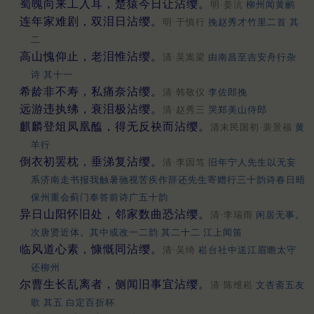
蜀魄向来工入耳，楚猿今日让沾缨。
明·姜沆
柳州闻黄鹂
连年家难剧，双泪日沾缨。
明·于慎行
挽赵秀才竹里二首 其
二
高山愧仰止，老泪惟沾缨。
清·吴嵩梁
由南昌至吉安舟行杂
诗 其十一
希龄非不寿，私痛奈沾缨。
清·韩敬仪
李佐郎挽
远游违执绋，衰泪极沾缨。
清·赵秀三
哭郑美山侍郎
麒麟登俎凤凰醢，得无反袂而沾缨。
清末民国初·裴景福
黄
羊行
倒衣初罢枕，垂涕复沾缨。
清·李因笃
旧年宁人先生以无妄
系济南走书报我触暑驰视苦疾作辞还先生寄赠行三十韵诗春日晤
保州重会蓟门奉答前诗广五十韵
异日山阳怀旧处，邻家数曲恐沾缨。
清·李瑞雨
闲居无事。
次唐贤近体。其中或改一二韵 其二十二 江上闻笛
临风道心素，慷慨同沾缨。
清·吴绮
崧台社中送江眉瞻太守
还柳州
尔曹生长乱离者，侧闻旧事宜沾缨。
清·陈维崧
文杏斋五友
歌 其五 白定百折杯