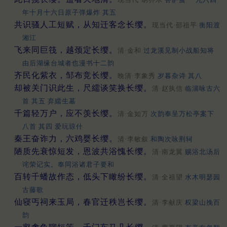
年十月十六日原子弹爆炸 其五
共识骚人工短赋，从知迁客念长缨。
现当代·邵祖平
衡阳渡
湘江
飞来同巨筏，越颈定长缨。
清·金和
过龙溪见制小战船知将
由后湖缘台城者也漫书十二韵
齐民化紫衣，邹布竞长缨。
晚清·李象秀
岁暮杂诗 其八
却被关门识此生，尺繻谈笑换长缨。
清·赵执信
临淄咏古六
首 其五 弃繻生墓
千篇轻万户，应不羡长缨。
清·金如万
次韵奉呈万松亭案下
八首 其四 爱玩琼什
秦王奋诈力，六鸡婴长缨。
清·李敏叙
和陶次咏荆轲
陋质先衰惊短发，恩波共浴愧长缨。
清·南龙翼
赐浴北汤后
诧荣记实。奉同浴诸君子要和
百转千蟠故作态，低头下瞰纷长缨。
清·全祖望
水木明瑟园
古藤歌
仙寝丐祠来玉局，春官迁秩岂长缨。
清·李献庆
权梁山挽百
韵