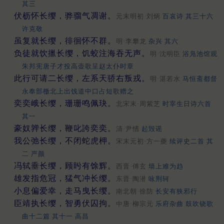
其三
伏枥怀长缨，骅骝气凋谢。
元末明初·刘炳
百哀诗 其三十六
许克敬
虽复就长缨，徘徊怀不群。
明·李攀龙
杂兴 其六
负徒就饮擸长缨，饥蛟注海吞无声。
明·沈明臣
浴凫池馆观
朱邦宪唐子才投高壶歌呈赵太仆时章
此行可请二长缨，左系天骄右叛戎。
明·湛若水
马恒斋都督
永奉部檄北上出饯道中口占短歌赠之
奕奕峨长缨，珊珊鸣佩玦。
北宋末·周紫芝
时宰生日诗六首
其一
豪奴亸长缨，鞭叱誇奕奕。
清·尹愭
起毁谣
我公弛长缨，不闭蛇虎柙。
宋末元初·方一夔
续评史二首 其
二 严颜
冯轼垂长缨，顾盻有馀辉。
西晋·傅玄
墙上难为趋
雄发指危冠，猛气冲长缨。
东晋·陶潜
咏荆轲
小息偏爱幸，走马曳长缨。
南北朝·徐防
长安有狭邪行
臣靖执长缨，智勇伏囚拘。
中唐·柳宗元
乐府杂曲 鼓吹铙歌
曲十二篇 其十一 高昌