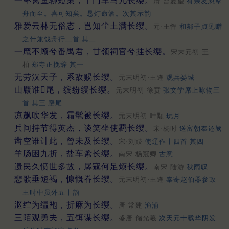
一壑禽鱼聊短策，千门车马几长缨。
清·曹夏望
有亲友忽挐
舟而至。喜可知矣。悬灯命酒。次其示韵
雅爱云林无俗态，岂知尘土满长缨。
元·王恽
和郝子贞见赠
之什兼饯舟行二首 其二
一麾不顾兮番禺君，甘领祠官兮挂长缨。
宋末元初·王
柏
郑寺正挽辞 其一
无劳汉天子，系敌赐长缨。
元末明初·王逢
观兵娄城
山麚谁𠠎尾，缤纷缦长缨。
元末明初·徐贲
张文学席上咏物三
首 其三 麈尾
凉飙吹华发，霜髦被长缨。
元末明初·叶颙
玩月
兵间持节得英杰，谈笑坐使羁长缨。
宋·杨时
送富朝奉还阙
凿空谁计此，曾未及长缨。
宋·刘跂
使辽作十四首 其四
羊肠困九折，盐车絷长缨。
南宋·杨冠卿
古意
遗民久愤世多故，孱寇何足烦长缨。
南宋·陆游
秋雨叹
悲歌垂短褐，慷慨眷长缨。
元末明初·王逢
奉寄赵伯器参政
王时中员外五十韵
沤纻为缊袍，折麻为长缨。
唐·常建
渔浦
三陌观勇夫，五饵谋长缨。
盛唐·储光羲
次天元十载华阴发