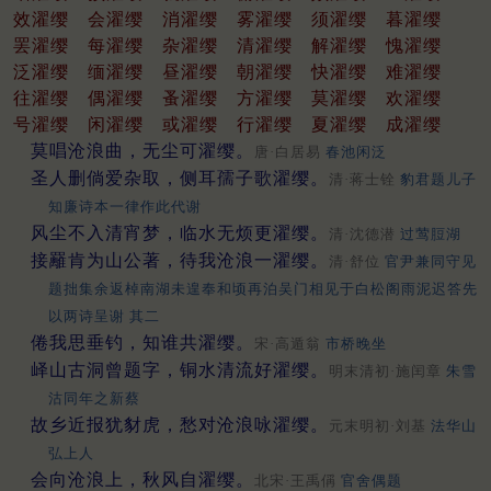
效濯缨
会濯缨
消濯缨
雾濯缨
须濯缨
暮濯缨
罢濯缨
每濯缨
杂濯缨
清濯缨
解濯缨
愧濯缨
泛濯缨
缅濯缨
昼濯缨
朝濯缨
快濯缨
难濯缨
往濯缨
偶濯缨
蚤濯缨
方濯缨
莫濯缨
欢濯缨
号濯缨
闲濯缨
或濯缨
行濯缨
夏濯缨
成濯缨
莫唱沧浪曲，无尘可濯缨。
唐·白居易
春池闲泛
圣人删倘爱杂取，侧耳孺子歌濯缨。
清·蒋士铨
豹君题儿子
知廉诗本一律作此代谢
风尘不入清宵梦，临水无烦更濯缨。
清·沈德潜
过莺脰湖
接䍦肯为山公著，待我沧浪一濯缨。
清·舒位
官尹兼同守见
题拙集余返棹南湖未遑奉和顷再泊吴门相见于白松阁雨泥迟答先
以两诗呈谢 其二
倦我思垂钓，知谁共濯缨。
宋·高遁翁
市桥晚坐
峄山古洞曾题字，铜水清流好濯缨。
明末清初·施闰章
朱雪
沽同年之新蔡
故乡近报犹豺虎，愁对沧浪咏濯缨。
元末明初·刘基
法华山
弘上人
会向沧浪上，秋风自濯缨。
北宋·王禹偁
官舍偶题