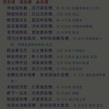
照吾缨
渥吾缨
敛吾缨
津途别有趣，况乃濯吾缨。
唐·张九龄
自豫章南还江上作
聊兹快吾目，又以洁吾缨。
北宋·沈遘
淮山
惟思濯尔足，莫恐绝吾缨。
明·卢守慎
别秀夫
箕圣避周疆，浿水清吾缨。
清·朴性阳
次陶诗荆卿篇
龙潭清彻底，更欲擢吾缨。
清·申厚载
新凉
渭泻泾奔较孰清，有时欹枕断吾缨。
清·金熤
闲居杂咏十
绝。用渊翁葛驿杂咏韵 其五
羁游事无尽，尘土拂吾缨。
北宋·林逋
汴岸晓行
林泉何处好，终卜挂吾缨。
北宋·王禹偁
滁上谪居 其四
微尘弹作冠，清泉涤吾缨。
北宋·田锡
寄宋白拾遗
泾水化为泥，沧江污吾缨。
宋·邓林
结友四清
老圃生涯非细事，沧浪清浊任吾缨。
元·王恽
成氏西湾即事
其一
未能役济胜，久客愧吾缨。
宋·许景衡
潜清室
桥下一泓水，泠然照吾缨。
宋·范端臣
洞桥
朝游渥吾缨，夕游濯吾足。
明·宗臣
夏日池上坐
沧浪水浊敛吾缨，卧待沧浪水复清。
清·金昌翕
观涨 其五