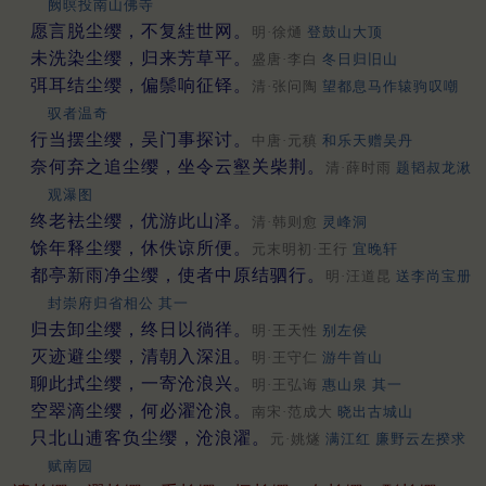
阙暝投南山佛寺
愿言脱尘缨，不复絓世网。
明·徐熥
登鼓山大顶
未洗染尘缨，归来芳草平。
盛唐·李白
冬日归旧山
弭耳结尘缨，偏鬃响征铎。
清·张问陶
望都息马作辕驹叹嘲
驭者温奇
行当摆尘缨，吴门事探讨。
中唐·元稹
和乐天赠吴丹
奈何弃之追尘缨，坐令云壑关柴荆。
清·薛时雨
题韬叔龙湫
观瀑图
终老袪尘缨，优游此山泽。
清·韩则愈
灵峰洞
馀年释尘缨，休佚谅所便。
元末明初·王行
宜晚轩
都亭新雨净尘缨，使者中原结驷行。
明·汪道昆
送李尚宝册
封崇府归省相公 其一
归去卸尘缨，终日以徜徉。
明·王天性
别左侯
灭迹避尘缨，清朝入深沮。
明·王守仁
游牛首山
聊此拭尘缨，一寄沧浪兴。
明·王弘诲
惠山泉 其一
空翠滴尘缨，何必濯沧浪。
南宋·范成大
晓出古城山
只北山逋客负尘缨，沧浪濯。
元·姚燧
满江红 廉野云左揆求
赋南园