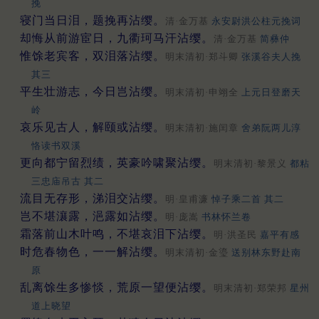
挽
寝门当日泪，题挽再沾缨。
清·金万基
永安尉洪公柱元挽词
却悔从前游宦日，九衢珂马汗沾缨。
清·金万基
简彝仲
惟馀老宾客，双泪落沾缨。
明末清初·郑斗卿
张溪谷夫人挽
其三
平生壮游志，今日岂沾缨。
明末清初·申翊全
上元日登磨天
岭
哀乐见古人，解颐或沾缨。
明末清初·施闰章
舍弟阮两儿淳
恪读书双溪
更向都宁留烈绩，英豪吟啸聚沾缨。
明末清初·黎景义
都粘
三忠庙吊古 其二
流目无存形，涕泪交沾缨。
明·皇甫濂
悼子乘二首 其二
岂不堪瀼露，浥露如沾缨。
明·庞嵩
书林怀兰卷
霜落前山木叶鸣，不堪哀泪下沾缨。
明·洪圣民
嘉平有感
时危春物色，一一解沾缨。
明末清初·金瑬
送别林东野赴南
原
乱离馀生多惨惔，荒原一望便沾缨。
明末清初·郑荣邦
星州
道上晓望