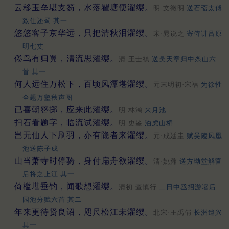
云移玉垒堪支笏，水落瞿塘便濯缨。
明·文徵明
送石斋太傅
致仕还蜀 其一
悠悠客子京华远，只把清秋泪濯缨。
宋·晁说之
寄侍讲吕原
明七丈
倦鸟有归翼，清流思濯缨。
清·王士禛
送吴天章归中条山六
首 其一
何人远住万松下，百顷风潭堪濯缨。
元末明初·宋禧
为徐性
全题万壑秋声图
已喜朝簪掷，应来此濯缨。
明·林鸿
来月池
扫石看题字，临流试濯缨。
明·史鉴
泊虎山桥
岂无仙人下刷羽，亦有隐者来濯缨。
元·成廷圭
赋吴陵凤凰
池送陈子成
山当萧寺时停骑，身付扁舟欲濯缨。
清·姚鼐
送方坳堂解官
后将之上江 其一
倚槛堪垂钓，闻歌想濯缨。
清初·查慎行
二日中丞招游署后
园池分赋六首 其二
年来更待贤良诏，咫尺松江未濯缨。
北宋·王禹偁
长洲遣兴
其一