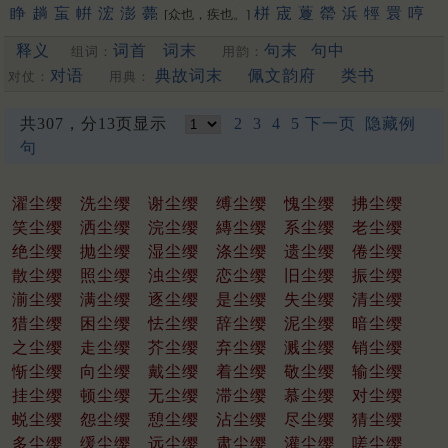
睁
趟
䖟
帲
浤
澎
薨
栟
宬
藑
罃
浜
牼
睘
哼
[众也，疾也。]
禜
锽
鐄
请
箐
輷
洺
蟛
泙
焭
渹
嬛
䳟
鬇
閛
䎕
鈜
巆
䲔
释义
词首
词末
句末
句中
组词：
用韵：
䬝
䃘
膨
洴
狰
媖
夐
筬
䄇
䦕
拧
姘
蝾
硡
軯
溁
晟
浈
䋫
擏
霐
䟫
鴊
撜
拼
圊
盯
嫈
咣
耾
鋐
謍
觲
蠳
鉎
鼱
駍
匉
对语
典故词末
佩文韵府
类书
对仗：
用典：
郕
锳
狌
竑
閍
佂
瀴
鶁
眳
鑅
脭
浾
竀
帡
䆵
揁
碀
[幄也]
䉚
麠
諻
峸
䝼
䍔
嚝
䆖
醟
䟓
㨕
呯
苼
庼
垶
珹
猄
梈
韹
共307，分13页显示
2
3
4
5
下一页
隐藏例
䞓
宖
[更多…]
句
濯尘缨
洗尘缨
谢尘缨
缚尘缨
愧尘缨
拂尘缨
笑尘缨
洒尘缨
浣尘缨
縳尘缨
系尘缨
老尘缨
绝尘缨
抛尘缨
湿尘缨
涤尘缨
遗尘缨
倦尘缨
散尘缨
照尘缨
浊尘缨
恋尘缨
旧尘缨
振尘缨
湔尘缨
满尘缨
逐尘缨
是尘缨
失尘缨
清尘缨
猎尘缨
困尘缨
怯尘缨
辞尘缨
泥尘缨
暗尘缨
之尘缨
走尘缨
芥尘缨
弃尘缨
溅尘缨
销尘缨
惭尘缨
向尘缨
戴尘缨
着尘缨
敬尘缨
输尘缨
挂尘缨
顿尘缨
无尘缨
滞尘缨
慕尘缨
对尘缨
蜕尘缨
怨尘缨
憩尘缨
沾尘缨
尽尘缨
猜尘缨
多尘缨
缓尘缨
远尘缨
肃尘缨
灌尘缨
嗟尘缨