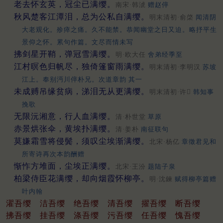
老去怀玄英，冠尘已满缨。
南宋·韩淲
赠赵倅
秋风楚客江潭泪，总为公私自满缨。
明末清初·俞棨
闻清阴
大老观化。殄瘁之痛。久不能禁。恭闻幽堂之日又迫。略抒平生
景仰之怀。累句作篇。文尽而情未写
拂剑星开鞘，弹冠雪满缨。
明·欧大任
舍弟经季至
江村暝色归帆尽，独倚篷窗雨满缨。
明末清初·李明汉
苏坡
江上。奉别沔川倅朴兄。次道章韵 其一
未成赙吊缘贫病，涕泪无从更满缨。
明末清初·许𥛚
韩知事
挽歌
无限沅湘意，行人血满缨。
清·朴世堂
草原
赤景烘张伞，黄埃扑满缨。
清·姜朴
南征联句
莫嫌霜雪将侵鬓，须叹尘埃渐满缨。
北宋·杨亿
章徵君见和
所寄诗再次本韵酬赠
惭怍方堆面，尘埃正满缨。
北宋·王汾
题陆子泉
柏梁侍臣花满缨，却向烟霞怀柳亭。
明·沈鍊
赋得柳亭篇赠
叶内翰
濯吾缨
洁吾缨
绝吾缨
清吾缨
擢吾缨
断吾缨
拂吾缨
挂吾缨
涤吾缨
污吾缨
任吾缨
愧吾缨