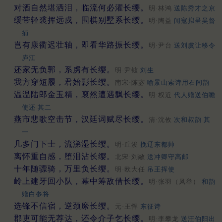
对酒自然堪洒泪，临流何必濯长缨。
明·林鸿
送陈秀才之京
缓带轻裘挥远戍，围棋别墅系长缨。
明·陶益
闻寇拟呈吴督
捕
岂有康衢迟壮轴，即看华路振长缨。
明·尹台
送刘虞让移令
庐江
还家无负郭，系虏有长缨。
明·尹铉
刘生
我方穿短履，君始彯长缨。
南宋·陈宓
喻景山索诗用石间韵
温温陆郎金玉精，裒然遭遇飘长缨。
明·权近
代人赠送伯瞻
使还 其二
燕市悲歌空击节，汉廷词赋尽长缨。
清·沈攸
次和叔韵 其
一
几多门下士，流涕湿长缨。
明·丘浚
挽辽东都帅
离怀重自感，堕泪沾长缨。
北宋·刘敞
送冲卿守高邮
十年随骠骑，万里负长缨。
明·欧大任
吊王挥使
岭上建牙回小队，幕中筹敌借长缨。
明·张羽（凤举）
和韵
赠白参将
选锋不信宿，逆颈縻长缨。
元·王恽
东征诗
郡吏可能无荐达，还令介子乞长缨。
明·李攀龙
送汪伯阳出