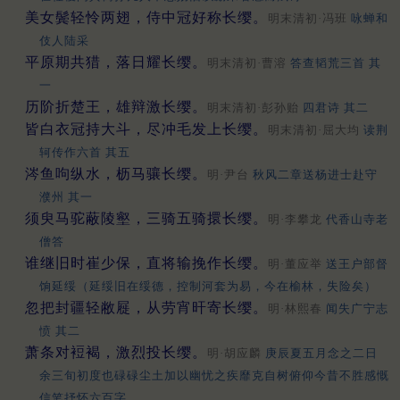
美女鬓轻怜两翅，侍中冠好称长缨。
明末清初·冯班
咏蝉和
伎人陆采
平原期共猎，落日耀长缨。
明末清初·曹溶
答查韬荒三首 其
一
历阶折楚王，雄辩激长缨。
明末清初·彭孙贻
四君诗 其二
皆白衣冠持大斗，尽冲毛发上长缨。
明末清初·屈大均
读荆
轲传作六首 其五
涔鱼呴纵水，枥马骧长缨。
明·尹台
秋风二章送杨进士赴守
濮州 其一
须臾马驼蔽陵壑，三骑五骑擐长缨。
明·李攀龙
代香山寺老
僧答
谁继旧时崔少保，直将输挽作长缨。
明·董应举
送王户部督
饷延绥（延绥旧在绥德，控制河套为易，今在榆林，失险矣）
忽把封疆轻敝屣，从劳宵旰寄长缨。
明·林熙春
闻失广宁志
愤 其二
萧条对裋褐，激烈投长缨。
明·胡应麟
庚辰夏五月念之二日
余三旬初度也碌碌尘土加以幽忧之疾靡克自树俯仰今昔不胜感慨
信笔抒怀六百字