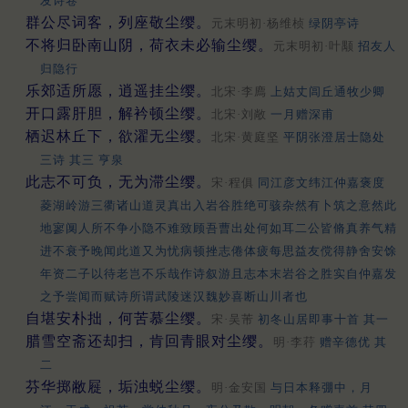
发诗卷
群公尽词客，列座敬尘缨。
元末明初·杨维桢
绿阴亭诗
不将归卧南山阴，荷衣未必输尘缨。
元末明初·叶颙
招友人
归隐行
乐郊适所愿，逍遥挂尘缨。
北宋·李廌
上姑丈闾丘通牧少卿
开口露肝胆，解衿顿尘缨。
北宋·刘敞
一月赠深甫
栖迟林丘下，欲濯无尘缨。
北宋·黄庭坚
平阴张澄居士隐处
三诗 其三 亨泉
此志不可负，无为滞尘缨。
宋·程俱
同江彦文纬江仲嘉褒度
菱湖岭游三衢诸山道灵真出入岩谷胜绝可骇杂然有卜筑之意然此
地寥阒人所不争小隐不难致顾吾曹出处何如耳二公皆脩真养气精
进不衰予晚闻此道又为忧病顿挫志倦体疲每思益友傥得静舍安馀
年资二子以待老岂不乐哉作诗叙游且志本末岩谷之胜实自仲嘉发
之予尝闻而赋诗所谓武陵迷汉魏妙喜断山川者也
自堪安朴拙，何苦慕尘缨。
宋·吴芾
初冬山居即事十首 其一
腊雪空斋还却扫，肯回青眼对尘缨。
明·李荇
赠辛德优 其
二
芬华掷敝屣，垢浊蜕尘缨。
明·金安国
与日本释弸中，月