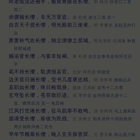
向老临流还袖手，极留青眼在长缨。
明·林光
扶胥口二首
其二
赤骥顿长缨，非无万里姿。
唐·杜甫
述古三首 其一
自言天子授长缨，明光殿前三使者。
明·李攀龙
送赵员外行
边
萧萧秋气吹长缨，独立缥缈之层城。
明末清初·伍瑞隆
秋夜
登郡城楼
赐浴皆长缨，与宴非短褐。
唐·杜甫
自京赴奉先县咏怀五百
字
曷不持长缨，取虏报县官。
北宋·周邦彦
怀隐堂
边关昔日施长缨，玺书几度褒忠精。
明·张邦奇
挽杨总兵
县职如长缨，终日检我身。
盛唐·王昌龄
送韦十二兵曹
玄穹坠长缨，苍苔散巨迹。
清·李学逵
金州府城古迹十二
首。赠李跃沼 其一 龟旨峰
江风打笠捲长缨，征马肌寒不敢鸣。
清·洪奭周
马上遇风甚
愿请受长缨，殄彼为民残。
元·洪希文
初冬述怀十四韵戏简
周介福陈仲敷二先生
早年节概慕长缨，晚入玄关探杳冥。
元·曹文晦
和山居六咏