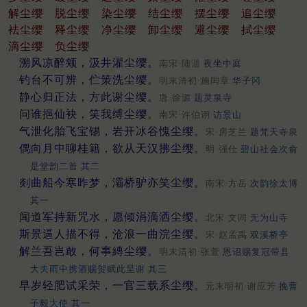
解尘缨
脱尘缨
染尘缨
结尘缨
摆尘缨
追尘缨
袪尘缨
释尘缨
净尘缨
卸尘缨
避尘缨
拭尘缨
滴尘缨
负尘缨
溯风凉醉颊，汲井濯尘缨。
南宋·陆游
夜坐中庭
钓台不可辨，伫策洗尘缨。
明末清初·施闰章
华子冈
静心归正法，方此谢尘缨。
唐·徐源
题灵泉寺
问谁挹仙袂，笑我缚尘缨。
南宋·许伯诩
访景山
气泄化胎飞宝锡，岩开冰谷愧尘缨。
宋·房芝兰
题梵天寺泉
偶向月中聊桂籍，欲从天汉拂尘缨。
明·强仕
碧山社会次俞
是堂韵二首 其二
剡曲船今寒昨梦，灞桥驴亦笑尘缨。
南宋·方岳
次韵徐太博
其一
闻道军持新咒水，愿倾涓滴洒尘缨。
北宋·文同
无为山寺
斯景逼人描不得，沧浪一曲浣尘缨。
宋·赵孟禹
双溪桥亭
解兰吾岂敢，何事縳尘缨。
明末清初·张萱
恩诏赐复冠带县
大夫雨中携酒赐贺赋此呈谢 其三
早岁轻肥试采荣，一官三载系尘缨。
元末明初·谢应芳
挽曹
子毅大使 其一