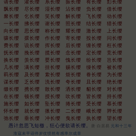
请长缨
濯长缨
系长缨
振长缨
有长缨
彯长缨
飘长缨
尽长缨
湿长缨
沾长缨
负长缨
借长缨
縻长缨
乞长缨
笑长缨
解长缨
飞长缨
动长缨
一长缨
拂长缨
谢长缨
照长缨
结长缨
猎长缨
向长缨
思长缨
称长缨
耀长缨
激长缨
上长缨
骧长缨
擐长缨
作长缨
寄长缨
投长缨
问长缨
费长缨
说长缨
挥长缨
后长缨
缠长缨
枉长缨
抚长缨
挽长缨
揽长缨
念长缨
定长缨
竞长缨
换长缨
羡长缨
婴长缨
愧长缨
纷长缨
岂长缨
几长缨
满长缨
挂长缨
赐长缨
缦长缨
被长缨
羁长缨
及长缨
絷长缨
烦长缨
眷长缨
为长缨
谋长缨
乏长缨
洗长缨
夸长缨
且长缨
绝长缨
缀长缨
携长缨
散长缨
洒长缨
貂长缨
对长缨
在长缨
顿长缨
授长缨
吹长缨
皆长缨
持长缨
施长缨
如长缨
坠长缨
捲长缨
受长缨
慕长缨
怀长缨
就长缨
擸长缨
二长缨
峨长缨
亸长缨
弛长缨
垂长缨
冲长缨
曳长缨
执长缨
望长缨
愚计忽思飞短檄，狂心便欲请长缨。
唐·白居易
元和十三年
淮寇未平诏停岁仗愤然有感率尔成章