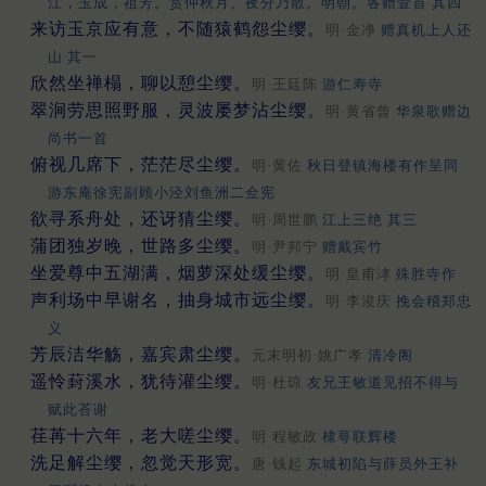
江，玉成，祖芳。赏仲秋月。夜分乃散。明朝。各赠壹首 其四
来访玉京应有意，不随猿鹤怨尘缨。
明·金净
赠真机上人还
山 其一
欣然坐禅榻，聊以憩尘缨。
明·王廷陈
游仁寿寺
翠涧劳思照野服，灵波屡梦沾尘缨。
明·黄省曾
华泉歌赠边
尚书一首
俯视几席下，茫茫尽尘缨。
明·黄佐
秋日登镇海楼有作呈同
游东庵徐宪副顾小泾刘鱼洲二佥宪
欲寻系舟处，还讶猜尘缨。
明·周世鹏
江上三绝 其三
蒲团独岁晚，世路多尘缨。
明·尹邦宁
赠戴宾竹
坐爱尊中五湖满，烟萝深处缓尘缨。
明·皇甫涍
殊胜寺作
声利场中早谢名，抽身城市远尘缨。
明·李浚庆
挽会稽郑忠
义
芳辰洁华觞，嘉宾肃尘缨。
元末明初·姚广孝
清冷阁
遥怜葑溪水，犹待灌尘缨。
明·杜琼
友兄王敏道见招不得与
赋此荅谢
荏苒十六年，老大嗟尘缨。
明·程敏政
棣萼联辉楼
洗足解尘缨，忽觉天形宽。
唐·钱起
东城初陷与薛员外王补