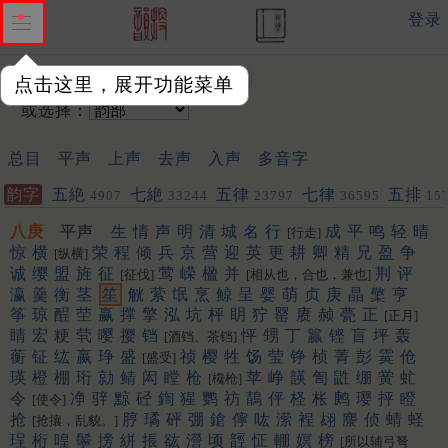
登录
输入韵字：
点击这里，展开功能菜单
或选择：
总目
平声
上声
去声
入声
多音字
韵字
五絶
七絶
五律
七律
五排
4907
33244
23797
36595
15
聯
452
453
八庚
平声
生
情
声
明
清
城
名
行
成
平
鸣
轻
晴
[行走]
惊
横
荣
程
倾
兵
京
营
迎
英
更
耕
卿
精
兄
盈
争
[纵横]
诚
缨
盟
旌
征
莺
嵘
楹
并
荆
评
[征伐]
[相从也，合也，兼也]
瀛
羹
衡
茎
笙
觥
萦
氓
烹
鲸
呈
婴
萌
贞
庚
晶
檠
亨
筝
琼
酲
茔
赢
撑
擎
泓
坑
枰
眀
狞
罂
赓
赪
甍
正
[正月]
睛
宏
粳
茕
嘤
撄
铛
怦
甥
丁
籯
铿
盲
坪
轰
[酒铛、茶铛]
蘅
钲
纮
嬴
琤
盛
祯
樱
牲
饧
莹
铮
桢
菁
彭
霙
伧
[盛受]
瑛
橙
棚
珩
勍
鲭
闳
瞠
枪
苹
峥
韺
訇
鼪
绷
黉
虻
[欃枪]
令
净
骍
黥
硁
鍧
猩
鹦
祊
鶄
伻
柽
枨
鹒
璎
抨
瞪
[使令]
抢
脝
璚
砰
弸
鎗
儜
吰
潆
裎
翃
麖
侦
蜻
蛏
[抢攘，乱貌。]
珵
桁
喤
鬡
搒
絣
掁
谹
瀯
顷
䪫
怔
輣
嫇
榜
[所以辅弓弩