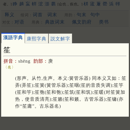
睁
趟
䖟
帲
浤
澎
薨
栟
宬
藑
罃
浜
牼
者。]
[众也，疾也。]
睘
哼
禜
锽
鐄
请
箐
輷
洺
蟛
泙
焭
渹
嬛
䳟
鬇
閛
䎕
鈜
释义
词首
词末
句末
句中
组词：
用韵：
巆
䲔
䬝
䃘
膨
洴
狰
媖
夐
筬
䄇
䦕
拧
姘
蝾
硡
軯
溁
晟
浈
䋫
擏
霐
䟫
鴊
撜
拼
圊
盯
嫈
咣
耾
鋐
謍
觲
蠳
鉎
鼱
对语
典故词末
佩文韵府
类书
对仗：
用典：
駍
匉
郕
锳
狌
竑
閍
佂
瀴
鶁
眳
鑅
脭
浾
竀
帡
䆵
[幄也]
揁
碀
䉚
麠
諻
峸
䝼
䍔
嚝
䆖
醟
䟓
㨕
呯
苼
庼
垶
珹
猄
漢語字典
康熙字典
説文解字
梈
韹
䞓
宖
[更多…]
笙
拼音：
shēng
韵部：
庚
〈名〉
(形声。从竹,生声。本义:簧管乐器) 同本义又如：笙
弄(弄笙);笙簧(簧管乐器);笙咽(笙的音质失调);笙竽
(笙和竽);笙匏(笙和匏);笙筑(笙和筑);笙暖(对笙簧加
热，使音质清亮);笙籁(笙和籁。古管乐器);笙镛(亦
作“笙庸”。古乐器名)