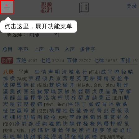
登录
输入韵字：
点击这里，展开功能菜单
或选择：
总目
平声
上声
去声
入声
多音字
韵字
五絶
七絶
五律
七律
五排
4907
33244
23797
36595
15
聯
452
453
八庚
平声
生
情
声
明
清
城
名
行
成
平
鸣
轻
晴
[行走]
惊
横
荣
程
倾
兵
京
营
迎
英
更
耕
卿
精
兄
盈
争
[纵横]
诚
缨
盟
旌
征
莺
嵘
楹
并
荆
评
[征伐]
[相从也，合也，兼也]
瀛
羹
衡
茎
笙
觥
萦
氓
烹
鲸
呈
婴
萌
贞
庚
晶
檠
亨
筝
琼
酲
茔
赢
撑
擎
泓
坑
枰
眀
狞
罂
赓
赪
甍
正
睛
[正月]
宏
粳
茕
嘤
撄
铛
怦
甥
丁
籯
铿
盲
坪
轰
蘅
[酒铛、茶铛]
钲
纮
嬴
琤
盛
祯
樱
牲
饧
莹
铮
桢
菁
彭
霙
伧
瑛
[盛受]
橙
棚
珩
勍
鲭
闳
瞠
枪
苹
峥
韺
訇
鼪
绷
黉
虻
令
[欃枪]
净
骍
黥
硁
鍧
猩
鹦
祊
鶄
伻
柽
枨
鹒
璎
抨
瞪
抢
[使令]
脝
璚
砰
弸
鎗
儜
吰
潆
裎
翃
麖
侦
蜻
蛏
珵
[抢攘，乱貌。]
桁
喤
鬡
搒
絣
掁
谹
瀯
顷
䪫
怔
輣
嫇
榜
[所以辅弓弩者。]