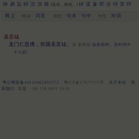
睁
趟
䖟
帲
浤
澎
薨
栟
宬
藑
罃
浜
牼
睘
哼
[众也，疾也。]
禜
锽
鐄
请
箐
輷
洺
蟛
泙
焭
渹
嬛
䳟
鬇
閛
䎕
鈜
巆
䲔
释义
词首
句末
句中
对语
组词：
用韵：
对仗：
䬝
䃘
膨
洴
狰
媖
夐
筬
䄇
䦕
拧
姘
蝾
硡
軯
溁
晟
浈
䋫
擏
霐
䟫
鴊
撜
拼
圊
盯
嫈
咣
耾
鋐
謍
觲
蠳
鉎
鼱
駍
匉
郕
锳
狌
竑
閍
佂
瀴
鶁
眳
鑅
脭
浾
竀
帡
䆵
揁
碀
[幄也]
䉚
麠
諻
峸
䝼
䍔
嚝
䆖
醟
䟓
㨕
呯
苼
庼
垶
珹
猄
梈
韹
圣言竑
䞓
宖
[更多…]
龙门仁思博，邹国圣言竑。
清·姜再恒
临春耕种。及时饲牛
十六韵
粤公网安备44010402003275
粤ICP备17077571号
关于本站
联
系我们
客服：+86 136 0901 3320