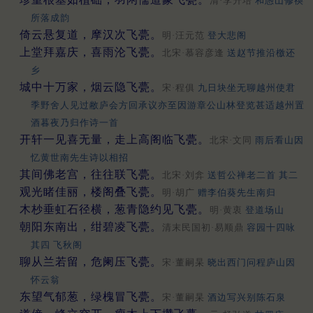
清·李升培
和愚山修禊
所落成韵
倚云悬复道，摩汉次飞甍。
明·汪元范
登大悲阁
上堂拜嘉庆，喜雨沦飞甍。
北宋·慕容彦逢
送赵节推沿檄还
乡
城中十万家，烟云隐飞甍。
宋·程俱
九日块坐无聊越州使君
季野舍人见过敝庐会方回承议亦至因游章公山林登览甚适越州置
酒暮夜乃归作诗一首
开轩一见喜无量，走上高阁临飞甍。
北宋·文同
雨后看山因
忆黄世南先生诗以相招
其间佛老宫，往往联飞甍。
北宋·刘弇
送哲公禅老二首 其二
观光睹佳丽，楼阁叠飞甍。
明·胡广
赠李伯葵先生南归
木杪垂虹石径横，葱青隐约见飞甍。
明·黄衷
登道场山
朝阳东南出，绀碧凌飞甍。
清末民国初·易顺鼎
容园十四咏
其四 飞秋阁
聊从兰若留，危阑压飞甍。
宋·董嗣杲
晓出西门问程庐山因
怀云翁
东望气郁葱，绿槐冒飞甍。
宋·董嗣杲
酒边写兴别陈石泉