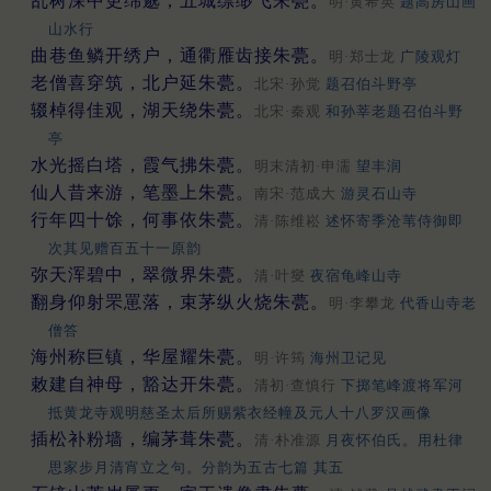
乱树深中更绵邈，五城缥缈飞朱甍。
明·黄希英
题高房山画
山水行
曲巷鱼鳞开绣户，通衢雁齿接朱甍。
明·郑士龙
广陵观灯
老僧喜穿筑，北户延朱甍。
北宋·孙觉
题召伯斗野亭
辍棹得佳观，湖天绕朱甍。
北宋·秦观
和孙莘老题召伯斗野
亭
水光摇白塔，霞气拂朱甍。
明末清初·申濡
望丰润
仙人昔来游，笔墨上朱甍。
南宋·范成大
游灵石山寺
行年四十馀，何事依朱甍。
清·陈维崧
述怀寄季沧苇侍御即
次其见赠百五十一原韵
弥天浑碧中，翠微界朱甍。
清·叶燮
夜宿龟峰山寺
翻身仰射罘罳落，束茅纵火烧朱甍。
明·李攀龙
代香山寺老
僧答
海州称巨镇，华屋耀朱甍。
明·许筠
海州卫记见
敕建自神母，豁达开朱甍。
清初·查慎行
下掷笔峰渡将军河
抵黄龙寺观明慈圣太后所赐紫衣经幢及元人十八罗汉画像
插松补粉墙，编茅葺朱甍。
清·朴准源
月夜怀伯氏。用杜律
思家步月清宵立之句。分韵为五古七篇 其五