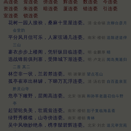
高连甍
耸连甍
傍连甍
辉连甍
数连甍
今连甍
资连甍
朱连甍
暗连甍
厦连甍
错连甍
引连甍
室连甍
锁连甍
花树一园人接袂，桑麻十里屋连甍。
清·金命锡
次柳台彦月
会堂韵
平分风月信可乐，人家弦诵几连甍。
南宋·楼钥
送陈进道倅
三山
褰衣步步上楼阁，凭轩纵目临连甍。
明·金麟厚
晴
选战锋前俱列寨，受降城下渐连甍。
明·卢龙云
闻岛夷遁归
二首 其二
林峦非一状，兰若棼连甍。
明·谢肇浙
望点苍山
孤亭崔崒出林罅，下睇万瓦浮连甍。
清·汤右曾
自百盈泉至
黔灵山寺
危亭下瞰野，层阁高连甍。
北宋·张琬
和孙莘老题召伯斗野
亭
起望轮奂美，壮观耸连甍。
南宋·楼钥
彭子复临海县斋
绿野秀横槛，山寺傍连甍。
南宋·楼钥
青林
吴中风物妙绝杀，槜李髹碧辉连甍。
北宋·刘弇
送元举宫苑