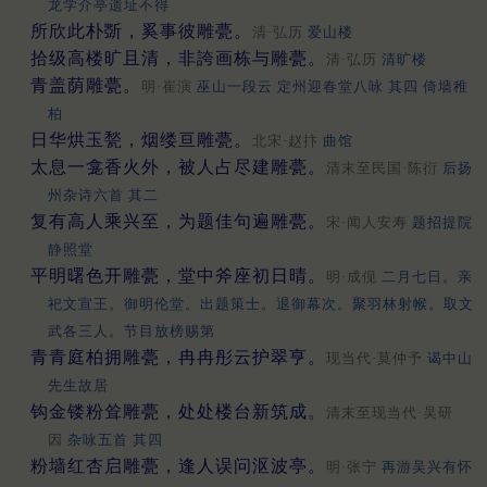
龙学介亭遗址不得
所欣此朴斲，奚事彼雕甍。
清·弘历
爱山楼
拾级高楼旷且清，非誇画栋与雕甍。
清·弘历
清旷楼
青盖荫雕甍。
明·崔演
巫山一段云 定州迎春堂八咏 其四 倚墙稚
柏
日华烘玉甃，烟缕亘雕甍。
北宋·赵抃
曲馆
太息一龛香火外，被人占尽建雕甍。
清末至民国·陈衍
后扬
州杂诗六首 其二
复有高人乘兴至，为题佳句遍雕甍。
宋·闻人安寿
题招提院
静照堂
平明曙色开雕甍，堂中斧座初日晴。
明·成伣
二月七日。亲
祀文宣王。御明伦堂。出题策士。退御幕次。聚羽林射帿。取文
武各三人。节目放榜赐第
青青庭柏拥雕甍，冉冉彤云护翠亨。
现当代·莫仲予
谒中山
先生故居
钩金镂粉耸雕甍，处处楼台新筑成。
清末至现当代·吴研
因
杂咏五首 其四
粉墙红杏启雕甍，逢人误问沤波亭。
明·张宁
再游吴兴有怀