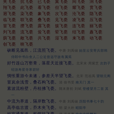
夹飞甍
抗飞甍
已飞甍
翼飞甍
间飞甍
润飞甍
翔飞甍
此飞甍
看飞甍
但飞甍
耀飞甍
贯飞甍
迥飞甍
染飞甍
象飞甍
次飞甍
沦飞甍
隐飞甍
临飞甍
联飞甍
叠飞甍
见飞甍
凌飞甍
压飞甍
冒飞甍
攒飞甍
露飞甍
簇飞甍
连飞甍
丽飞甍
列飞甍
流飞甍
耸飞甍
翚飞甍
结飞甍
矗飞甍
荫飞甍
敞飞甍
共飞甍
湿飞甍
来飞甍
动飞甍
创飞甍
映飞甍
硖断见孤邑，江流照飞甍。
中唐·刘禹锡
始至云安寄兵部韩
侍郎中书白舍人二公近曾远守故有属焉
好竹连山万壑青，落星天近接飞甍。
北宋末·周紫芝
次韵子
绍游寿星寺寒碧轩
惆怅重游今未遂，参差天半望飞甍。
北宋·范祖禹
望朝元阁
冒岚余浅雪，叠石构飞甍。
清·徐书受
南天门 其一
素波流粉壁，丹桂拂飞甍。
隋末唐初·刘斌
登楼望月二首 其
一
中流为界道，隔岸数飞甍。
中唐·刘禹锡
历阳书事七十韵
高亭临古渡，乔木夹飞甍。
明·梁大朴
昭阳亭
桂宫通复道，柘馆抗飞甍。