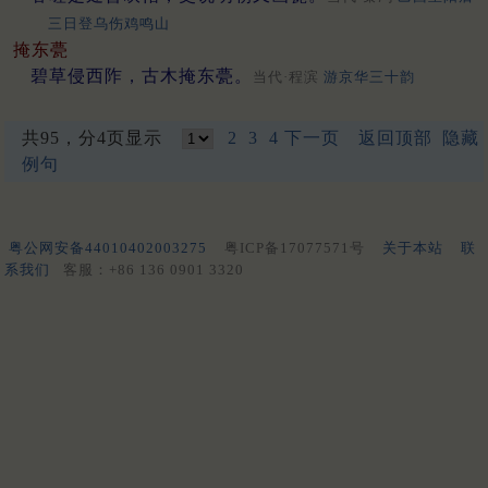
三日登乌伤鸡鸣山
掩东甍
碧草侵西阼，古木掩东甍。
当代·程滨
游京华三十韵
共95，分4页显示
2
3
4
下一页
返回顶部
隐藏
例句
粤公网安备44010402003275
粤ICP备17077571号
关于本站
联
系我们
客服：+86 136 0901 3320