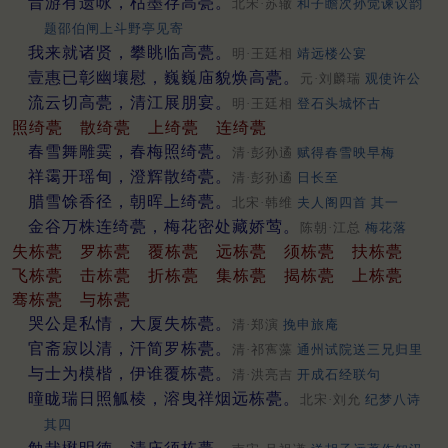
昔游有遗咏，枯墨存高甍。
北宋·苏辙
和子瞻次孙觉谏议韵
题邵伯闸上斗野亭见寄
我来就诸贤，攀眺临高甍。
明·王廷相
靖远楼公宴
壹惠已彰幽壤慰，巍巍庙貌焕高甍。
元·刘麟瑞
观使许公
流云切高甍，清江展朋宴。
明·王廷相
登石头城怀古
照绮甍
散绮甍
上绮甍
连绮甍
春雪舞雕霙，春梅照绮甍。
清·彭孙遹
赋得春雪映早梅
祥霭开瑶甸，澄辉散绮甍。
清·彭孙遹
日长至
腊雪馀香径，朝晖上绮甍。
北宋·韩维
夫人阁四首 其一
金谷万株连绮甍，梅花密处藏娇莺。
陈朝·江总
梅花落
失栋甍
罗栋甍
覆栋甍
远栋甍
须栋甍
扶栋甍
飞栋甍
击栋甍
折栋甍
集栋甍
揭栋甍
上栋甍
骞栋甍
与栋甍
哭公是私情，大厦失栋甍。
清·郑演
挽申旅庵
官斋寂以清，汗简罗栋甍。
清·祁寯藻
通州试院送三兄归里
与士为模楷，伊谁覆栋甍。
清·洪亮吉
开成石经联句
曈眬瑞日照觚棱，溶曳祥烟远栋甍。
北宋·刘允
纪梦八诗
其四