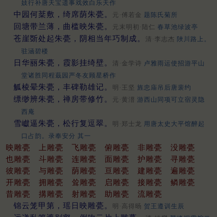
妓行补唐天宝遗事戏效白乐天作
中园何棻敷，绮席荫朱甍。
元·傅若金
题陈氏菊所
回塘带兰薄，曲槛映朱甍。
元末明初·陆仁
春草池绿波亭
苍崖斲处起朱甍，阴相当年巧制成。
清·李志杰
陜川路上。
驻涵碧楼
日华丽朱甍，霞影挂绮壁。
清·金学诗
卢雅雨运使招游平山
堂诸胜同程蕺园严冬友顾星桥作
觚棱晕朱甍，丰碑勒雄记。
明·王坚
旌忠庙吊后唐裴约
缥缈辨朱甍，禅房带修竹。
元·黄溍
游西山同项可立宿灵隐
西庵
雪巘逼朱甍，松行复逗翠。
明·郑士龙
用唐太史大平馆醉起
口占韵。录奉安分 其一
映雕甍
上雕甍
飞雕甍
俯雕甍
非雕甍
没雕甍
也雕甍
斗雕甍
连雕甍
面雕甍
护雕甍
寻雕甍
彼雕甍
与雕甍
荫雕甍
亘雕甍
建雕甍
遍雕甍
开雕甍
拥雕甍
耸雕甍
启雕甍
接雕甍
鳞雕甍
昔雕甍
搆雕甍
射雕甍
助雕甍
流雕甍
锦云笼甲第，瑶日映雕甍。
明·高得旸
贺王遵训生辰