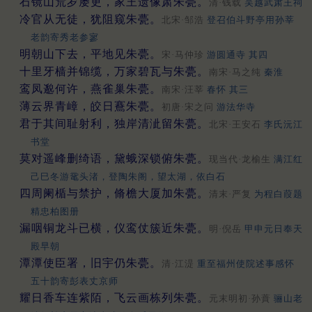
石镜山荒岁屡更，家王遗像肃朱甍。
清·钱载
吴越武肃王祠
冷官从无徒，犹阻窥朱甍。
北宋·邹浩
登召伯斗野亭用孙莘
老韵寄秀老参寥
明朝山下去，平地见朱甍。
宋·马仲珍
游圆通寺 其四
十里牙樯并锦缆，万家碧瓦与朱甍。
南宋·马之纯
秦淮
鸾凤邈何许，燕雀巢朱甍。
南宋·汪莘
春怀 其三
薄云界青嶂，皎日鶱朱甍。
初唐·宋之问
游法华寺
君于其间耻射利，独岸清泚留朱甍。
北宋·王安石
李氏沅江
书堂
莫对遥峰删绮语，黛蛾深锁俯朱甍。
现当代·龙榆生
满江红
己巳冬游鼋头渚，登陶朱阁，望太湖，依白石
四周阑楯与禁护，脩檐大厦加朱甍。
清末·严复
为程白葭题
精忠柏图册
漏咽铜龙斗已横，仪鸾仗簇近朱甍。
明·倪岳
甲申元日奉天
殿早朝
潭潭使臣署，旧宇仍朱甍。
清·江湜
重至福州使院述事感怀
五十韵寄彭表丈京师
耀日香车连紫陌，飞云画栋列朱甍。
元末明初·孙蕡
骊山老