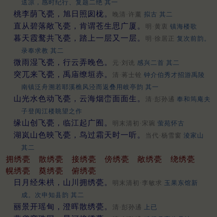
送凉，感时纪行、复题二绝 其一
桃李荫飞甍，旭日照囱栊。
晚清·许薰
拟古 其二
直从碧落敞飞甍，肯谓苍生思广厦。
明·黄衷
镇海楼歌
暮天霞鹜共飞甍，踏上一层又一层。
明·徐居正
复次前韵。
录奉求教 其二
微雨湿飞甍，行云弄晚色。
元·刘诜
感兴二首 其二
突兀来飞甍，禹庙缭垣赤。
清·蒋士铨
钟介伯秀才招游禹陵
南镇泛舟溯若耶溪樵风泾而返叠用岐亭韵 其一
山光水色动飞甍，云海烟峦面面生。
清·彭孙遹
奉和筠庵夫
子登阅江楼眺望之作
缘山创飞甍，临江起广囿。
明末清初·宋琬
萤苑怀古
湖岚山色映飞甍，鸟过霜天时一听。
当代·杨雪窗
淩家山
其二
拥绣甍
散绣甍
接绣甍
傍绣甍
敞绣甍
绕绣甍
幌绣甍
奠绣甍
俯绣甍
日月经朱栱，山川拥绣甍。
明末清初·李敏求
玉果东馆新
成。次申知县韵 其二
丽景开瑶甸，澄晖散绣甍。
清·彭孙遹
上已