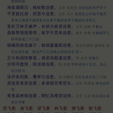
秀州钤辖
淹留属暇日，植杖数连甍。
北宋·黄庭坚
次韵伯氏长芦寺下
千里犹比肩，四贤今连甍。
北宋·石介
密直杜公作镇于魏天
章李公领使于魏明复先生客于魏熙道宰于魏因作诗寄之
直松万林天籁声，长材大栋资连甍。
北宋·赵瞻
子夏山
鼎新赞我筑斯馆，栋宇不贵朱连甍。
南宋·单夔
次杨咸亨江
郊亭新成二十三韵
雏橘雨馀低缀子，攲墙藤蔓暗连甍。
清末民国初·廖树蘅
与
毛实君庆蕃、陈伯严三立游衡山宿祝圣寺 其一
王今殆渴忧黎蒸，身居高殿厦连甍。
明·金净
苦热行
分明寻蠹简，暗淡错连甍。
明·李瀣
甲申孟秋十五日。龙山
玩月联句
涂丹依别殿，叠翠引连甍。
清·刘嗣绾
汉长生未央瓦二十韵
居连里巷室连甍，多谢能空凿壁生。
北宋·陈师道
简令由司
理
青葱嘉树锁连甍，閒忆东楼望远情。
北宋·王圭
和永叔出省
有日书事
照飞甍
接飞甍
望飞甍
构飞甍
拂飞甍
数飞甍