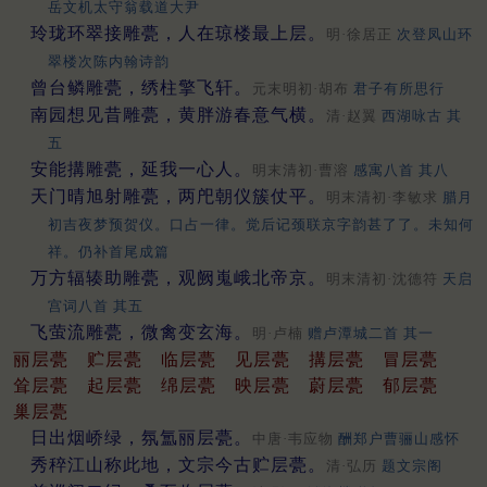
岳文机太守翁载道大尹
玲珑环翠接雕甍，人在琼楼最上层。
明·徐居正
次登凤山环
翠楼次陈内翰诗韵
曾台鳞雕甍，绣柱擎飞轩。
元末明初·胡布
君子有所思行
南园想见昔雕甍，黄胖游春意气横。
清·赵翼
西湖咏古 其
五
安能搆雕甍，延我一心人。
明末清初·曹溶
感寓八首 其八
天门晴旭射雕甍，两戺朝仪簇仗平。
明末清初·李敏求
腊月
初吉夜梦预贺仪。口占一律。觉后记颈联京字韵甚了了。未知何
祥。仍补首尾成篇
万方辐辏助雕甍，观阙嵬峨北帝京。
明末清初·沈德符
天启
宫词八首 其五
飞萤流雕甍，微禽变玄海。
明·卢楠
赠卢潭城二首 其一
丽层甍
贮层甍
临层甍
见层甍
搆层甍
冒层甍
耸层甍
起层甍
绵层甍
映层甍
蔚层甍
郁层甍
巢层甍
日出烟峤绿，氛氲丽层甍。
中唐·韦应物
酬郑户曹骊山感怀
秀稡江山称此地，文宗今古贮层甍。
清·弘历
题文宗阁