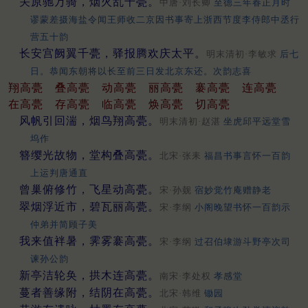
关原驰万骑，烟火乱千甍。
中唐·刘长卿
至德三年春正月时
谬蒙差摄海盐令闻王师收二京因书事寄上浙西节度李侍郎中丞行
营五十韵
长安宫阙翼千甍，驿报腾欢庆太平。
明末清初·李敏求
后七
日。恭闻东朝将以长至前三日发北京东还。次韵志喜
翔高甍
叠高甍
动高甍
丽高甍
褰高甍
连高甍
在高甍
存高甍
临高甍
焕高甍
切高甍
风帆引回湍，烟鸟翔高甍。
明末清初·赵湛
坐虎邱平远堂雪
坞作
簪缨光故物，堂构叠高甍。
北宋·张耒
福昌书事言怀一百韵
上运判唐通直
曾巢俯修竹，飞星动高甍。
宋·孙觌
宿妙觉竹庵赠静老
翠烟浮近市，碧瓦丽高甍。
宋·李纲
小阁晚望书怀一百韵示
仲弟并简顾子美
我来值袢暑，霁雾褰高甍。
宋·李纲
过召伯埭游斗野亭次司
谏孙公韵
新亭洁轮奂，拱木连高甍。
南宋·李处权
孝感堂
蔓者善缘附，结阴在高甍。
北宋·韩维
锄园