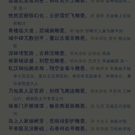
远递乱篁遮别壑，倒吹云片上雕甍。
清·姚燮
鹫峰烟霞馆二
章 其一
恍然宏丽惊幻化，云舒霞烂飞雕甍。
宋·廖刚
月波楼上呈知
府检讨
青楼临大道，层城俯雕甍。
明·杨慎
邯郸才人嫁为厮卒妇
城中硉兀数仞平，覆以古屋非雕甍。
明末清初·曹溶
瓶山短
歌
深林埋甃路，古藓没雕甍。
明末清初·彭孙贻
禹庙
侯家铺设盛，别墅也雕甍。
明末清初·范景文
李戚畹园 其一
轧汉铜仙媚赤旭，翔空金雀斗雕甍。
明·柳梦寅
车典籍天辂
添七言见次。复以七言用其韵。奉别冬至副使宋，朴两令公。兼
示谢恩使大人
乃知真人足官府，别馆飞阁连雕甍。
明末清初·李景奭
三神
山行。赠襄阳太守李君之行
保泰门开横雉堞，畅音阁迥面雕甍。
清·弘历
五福五代堂联
句
岛上人家烟树里，苍痕绿影护雕甍。
清·方达义
赤嵌夕照
平皋眼见没断础，石巷何处寻雕甍。
清·杭世骏
万松岭寻祖