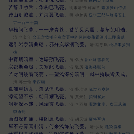
清·吴兆骞
徐内史悱酬友
苦辞几敝舌，华构已飞甍。
明末清初·施闰章
赠张篑山侍读
跨山刳浚洫，并海翼飞甍。
明·柳梦寅
送李正郎斗峰养吾赴
京一百三十韵
华榱间飞甍，一一摩青苍，苔阶见綦履，蔓草芜明珰。
清·李良年
义王宫妆楼今在官署中陈绿崖参藩置酒其上即席赋
远引岩泉清曲砌，邪分岚翠润飞甍。
清·蔡彭胤
松坡李参判
挽
中宵炯暗室，达曙翔飞甍。
清·弘历
新正咏雪联句
宗都斯会极，关塞此飞甍。
清·弘历
澄海楼联句
若对明镜看飞甍，一望浅深分暗明，就中掩映皆天成。
清·蒋士铨
泰西画
鹭洲重访意，遥见但飞甍。
清·朴准源
晓过万岁岭
漳流望不极，朝日耀飞甍。
清·黄景仁
拟铜雀妓
洞府深不迷，风湍贯飞甍。
清·李万敷
暇游龙庵。次三从弟
季通韵
画图深刻庙，楼阁迥飞甍。
清·胡天游
廖将军诗
屋不丹青喜朴清，何来浅绛染飞甍。
清·弘历
题染霞楼
珍重根基如植础，羽闲儒道象飞甍。