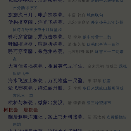
勉哉楙明德，清庙须栋甍。
南宋·吕祖谦
送胡子远著作知汉
州分韵得行字
旗旆流日月，帐庐扶栋甍。
中唐·韩愈
城南联句
僧构擅空阔，浮光飞栋甍。
北宋·黄庭坚
外舅孙莘老守苏州
留诗斗野亭庚申十月庭坚和
骋巧穿窗牖，乘危击栋甍。
明·李婷
禁中对雪十二韵
呀䦪摧墙壁，喧豗折栋甍。
清·杨芳灿
伏羌纪事诗一百韵
骋巧穿窗牖，乘危集栋甍。
元末明初·戴良
咏雪三十二韵赠
友
大署佳名揭栋甍，相君英气见平生。
金末元初·段成己
题张
氏雄飞亭
海水飞波上栋甍，万瓦堆盐一尺盈。
宋·郭印
积雪
翚飞骞栋甍，绚烂丽丹雘。
宋·李纲
冬日来观鼓山新阁偶成
古风三十韵
栱栌与栋甍，微蒙出复没。
清·李森焕
登三峰望海市
树接甍
居接甍
幽居趣味浑难记，案上书开树接甍。
清·高汝兴
次黄醉隐惜
别韵