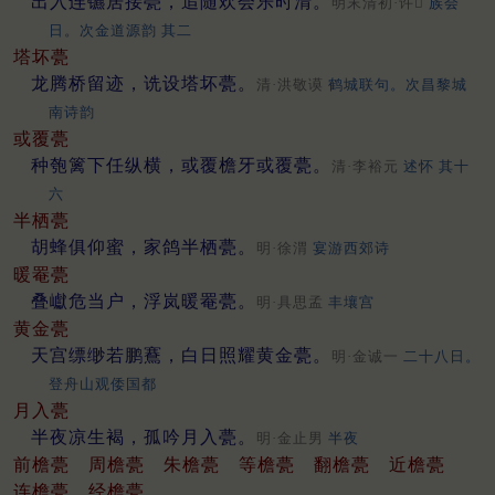
出入连镳居接甍，追随欢会乐时清。
明末清初·许𥛚
族会
日。次金道源韵 其二
塔坏甍
龙腾桥留迹，诜设塔坏甍。
清·洪敬谟
鹤城联句。次昌黎城
南诗韵
或覆甍
种匏篱下任纵横，或覆檐牙或覆甍。
清·李裕元
述怀 其十
六
半栖甍
胡蜂俱仰蜜，家鸽半栖甍。
明·徐渭
宴游西郊诗
暖罨甍
叠巘危当户，浮岚暖罨甍。
明·具思孟
丰壤宫
黄金甍
天宫缥缈若鹏鶱，白日照耀黄金甍。
明·金诚一
二十八日。
登舟山观倭国都
月入甍
半夜凉生褐，孤吟月入甍。
明·金止男
半夜
前檐甍
周檐甍
朱檐甍
等檐甍
翻檐甍
近檐甍
连檐甍
经檐甍