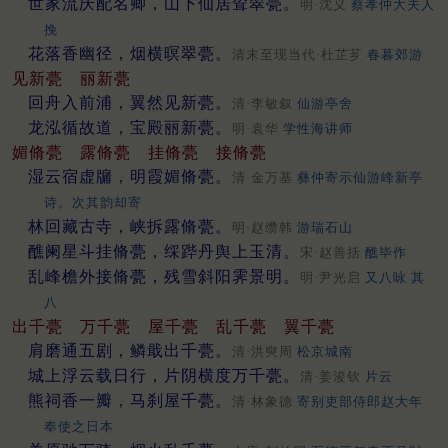
世家流庆配名卿，山下仙居耸翠甍。
明·沈义
蔡孝仲大夫人
挽
花落香幽径，烟横暝翠甍。
清末至现当代·杜芷芗
春暮郊游
见新甍
丽新甍
回舟入前浦，翼然见新甍。
清·李敏叙
仙游亭舍
龙泓循故道，宝殿丽新甍。
明·袁华
学性海讲师
媚脩甍
露脩甍
挂脩甍
接脩甍
湿云宿虚牖，明霞媚脩甍。
清·金万基
彝仲寄示仙游峰新亭
诗。次其韵却寄
林回藏古寺，峡拆露脩甍。
明·赵缵韩
游瑞石山
醮阑星斗挂脩甍，䌽跸丹舆上玉清。
宋·赵善括
醮毕作
乱峰檐外接脩甍，残雪斜阳霁景明。
明·尹光启
又八咏 其
八
出千甍
万千甍
屋千甍
乱千甍
翼千甍
肩磨通五剧，鳞戢出千甍。
清·洪奭周
松京城南
城上浮云载日行，片阴横度万千甍。
清·姜浚钦
片云
熊祠香一瓣，马刹屋千甍。
清·林象德
寄别吏部侍郎赵大年
奉使之日本