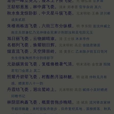
道傍一峰立突兀，瘦木上下攒飞甍。
元·杨弘道
甘罗庙
王邸郁葱葱，林中露飞甍。
清末·郑孝胥
官学杂诗 其六
秋水鱼龙惊卧影，中天星斗簇飞甍。
元末明初·王彝
济川桥
成美贰郡
朱楼画栋连飞甍，六街三市分纵横。
明·李东阳
送沈仲威之
南京兵部兼忆乃兄仲律佥宪柬计刑部汝和吴屯田元玉
旭日丽飞甍，云物媚晴溆。
清·王士禛
木末亭作
名都列飞甍，焕耀朝日辉。
元末明初·高启
徐隐君陋居
烟直流飞甍，天空障崇岭。
清·黄景仁
乙未除夕前五日笥河
先生偕集陶然亭分韵得影字
元勋赐第耸飞甍，复槛脩檐暑气清。
明末清初·金世濂
阳陵
君宅门会席上 其二
照耀丹碧翚飞甍，村酤酌月溢杯觥。
明·赵晟
仲秋见月有
感。赠黄郑八十一韵
丹霞结飞甍，迥出鹫岭上。
元末明初·高启
赋得小吴轩赠虎
邱蟾书记
林阴层构矗飞甍，概栗曾拖步晚晴。
清·斌良
流河驿农家林
亭颇得幽趣，来时曾舣舟散步，归舟复经其地，溪柳摇落、秋风