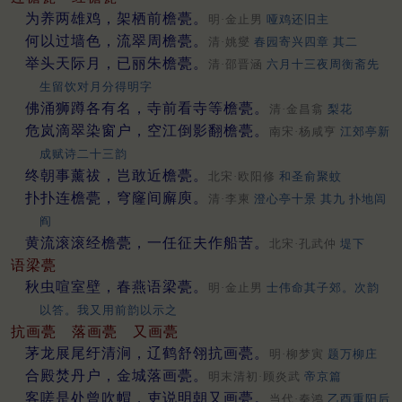
为养两雄鸡，架栖前檐甍。
明·金止男
哑鸡还旧主
何以过墙色，流翠周檐甍。
清·姚燮
春园寄兴四章 其二
举头天际月，已丽朱檐甍。
清·邵晋涵
六月十三夜周衡斋先
生留饮对月分得明字
佛涌狮蹲各有名，寺前看寺等檐甍。
清·金昌翕
梨花
危岚滴翠染窗户，空江倒影翻檐甍。
南宋·杨咸亨
江郊亭新
成赋诗二十三韵
终朝事薰祓，岂敢近檐甍。
北宋·欧阳修
和圣俞聚蚊
扑扑连檐甍，穹窿间廨庾。
清·李柬
澄心亭十景 其九 扑地闾
阎
黄流滚滚经檐甍，一任征夫作船苦。
北宋·孔武仲
堤下
语梁甍
秋虫喧室壁，春燕语梁甍。
明·金止男
士伟命其子郊。次韵
以答。我又用前韵以示之
抗画甍
落画甍
又画甍
茅龙展尾纡清涧，辽鹤舒翎抗画甍。
明·柳梦寅
题万柳庄
合殿焚丹户，金城落画甍。
明末清初·顾炎武
帝京篇
客嗟是处曾吹帽，吏说明朝又画甍。
当代·秦鸿
乙酉重阳后