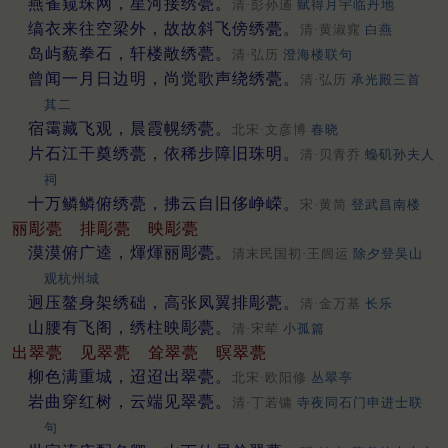
燕雀窥珠网，星河接绣甍。
清·彭孙遹
赋得月宇临丹地
缟衣来往空梁外，故故斜飞傍绣甍。
清·黄淑窕
白燕
岛屿藐拳石，轩楼敞绣甍。
清·弘历
澄海楼联句
曾闻一月日边明，尚觉歌声绕绣甍。
清·弘历
承光殿三首
其二
宿霭藏飞观，晨霞幌绣甍。
北宋·文彦博
春晓
片石江干奠绣甍，依稀步障旧珠明。
清·贝青乔
蟂矶孙夫人
祠
十万鳞鳞俯绣甍，拂云自旧侈峥嵘。
宋·黄简
登武昌南楼
丽彫甍
排彫甍
映彫甍
漠漠俯广逵，煇煇丽彫甍。
清末民国初·王闿运
除夕登吴山
观杭州城
迥压鳌身架绣础，高张凤翼排彫甍。
清·金万基
长乐
山腰有飞阁，绣柱映彫甍。
清·宋荦
小孤篇
出翠甍
见翠甍
耸翠甍
暝翠甍
柳色满重城，迢迢出翠甍。
北宋·欧阳修
丛翠亭
岩曲穿红树，云端见翠甍。
清·丁若镛
寺夜同石门申进士联
句