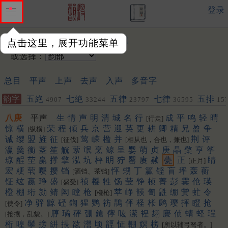
登录
输入韵字：
点击这里，展开功能菜单
或选择：
总目
平声
上声
去声
入声
多音字
韵字
五絶
七絶
五律
七律
五排
4907
33244
23797
36595
15
聯
452
453
八庚
平声
生
情
声
明
清
城
名
行
成
平
鸣
轻
晴
[行走]
惊
横
荣
程
倾
兵
京
营
迎
英
更
耕
卿
精
兄
盈
争
[纵横]
诚
缨
盟
旌
征
莺
嵘
楹
并
荆
评
[征伐]
[相从也，合也，兼也]
瀛
羹
衡
茎
笙
觥
萦
氓
烹
鲸
呈
婴
萌
贞
庚
晶
檠
亨
筝
琼
酲
茔
赢
撑
擎
泓
坑
枰
眀
狞
罂
赓
赪
甍
正
睛
[正月]
宏
粳
茕
嘤
撄
铛
怦
甥
丁
籯
铿
盲
坪
轰
蘅
[酒铛、茶铛]
钲
纮
嬴
琤
盛
祯
樱
牲
饧
莹
铮
桢
菁
彭
霙
伧
瑛
[盛受]
橙
棚
珩
勍
鲭
闳
瞠
枪
苹
峥
韺
訇
鼪
绷
黉
虻
令
[欃枪]
净
骍
黥
硁
鍧
猩
鹦
祊
鶄
伻
柽
枨
鹒
璎
抨
瞪
抢
[使令]
脝
璚
砰
弸
鎗
儜
吰
潆
裎
翃
麖
侦
蜻
蛏
珵
[抢攘，乱貌。]
桁
喤
鬡
搒
絣
掁
谹
瀯
顷
䪫
怔
輣
嫇
榜
[所以辅弓弩者。]