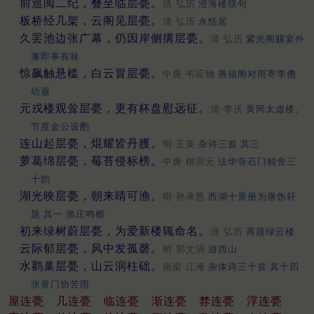
前巡阅二纪，叠至临层甍。
清·弘历
澄海楼联句
板桥经几架，云阁见层甍。
清·弘历
永恬居
久罢池边张广幕，仍因岸侧搆层甍。
清·弘历
紫光阁赐宴外
藩即事有咏
惊飙触悬槛，白云冒层甍。
中唐·韦应物
善福阁对雨寄李儋
幼遐
元戎楼观耸层甍，更有杯盘慰远征。
清·李沃
黄冈太虚楼。
节度金公设酌
连山起层甍，焜耀皆丹臒。
明·王英
杂诗三首 其三
萝葛绵层甍，莓苔侵标榜。
中唐·柳宗元
法华寺石门精舍三
十韵
湖光映层甍，朝来晴可渔。
明·孙承恩
西湖十景册为唐饬轩
题 其一 渔庄鸣榔
初来绿树蔚层甍，为爱新楼辄命名。
清·弘历
再题绿云楼
云际郁层甍，风中发孤磬。
明·郭文涓
游西山
水鹳巢层甍，山云润柱础。
南梁·江淹
杂体诗三十首 其十四
张黄门协苦雨
屋连甍
几连甍
临连甍
渐连甍
棼连甍
浮连甍