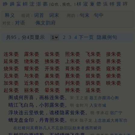
睁
趟
䖟
帲
浤
澎
薨
栟
宬
藑
罃
浜
牼
睘
哼
[众也，疾也。]
禜
锽
鐄
请
箐
輷
洺
蟛
泙
焭
渹
嬛
䳟
鬇
閛
䎕
鈜
巆
䲔
释义
词首
词末
句末
句中
组词：
用韵：
䬝
䃘
膨
洴
狰
媖
夐
筬
䄇
䦕
拧
姘
蝾
硡
軯
溁
晟
浈
䋫
擏
霐
䟫
鴊
撜
拼
圊
盯
嫈
咣
耾
鋐
謍
觲
蠳
鉎
鼱
駍
匉
对语
佩文韵府
对仗：
郕
锳
狌
竑
閍
佂
瀴
鶁
眳
鑅
脭
浾
竀
帡
䆵
揁
碀
[幄也]
䉚
麠
諻
峸
䝼
䍔
嚝
䆖
醟
䟓
㨕
呯
苼
庼
垶
珹
猄
梈
韹
共95，分4页显示
2
3
4
下一页
隐藏例句
䞓
宖
[更多…]
连朱甍
露朱甍
耸朱甍
照朱甍
飞朱甍
接朱甍
延朱甍
绕朱甍
拂朱甍
上朱甍
依朱甍
界朱甍
烧朱甍
耀朱甍
开朱甍
葺朱甍
肃朱甍
窥朱甍
见朱甍
与朱甍
巢朱甍
鶱朱甍
留朱甍
俯朱甍
加朱甍
近朱甍
仍朱甍
列朱甍
荫朱甍
映朱甍
起朱甍
丽朱甍
晕朱甍
辨朱甍
逼朱甍
阁成何所喜，画栋连朱甍。
宋·王之道
题王亦颜清心阁
晴江飞白鸟，小郭露朱甍。
明·金时习
入安市城
淳块连云坚铁瓮，谯楼隐雾耸朱甍。
明·李承召
宿广宁
螭龙盘金印，丹青照朱甍。
明末·陈子龙
上念故戚大将军功
在社稷问其裔孙几人不忘勋旧以励来者感而赋诗