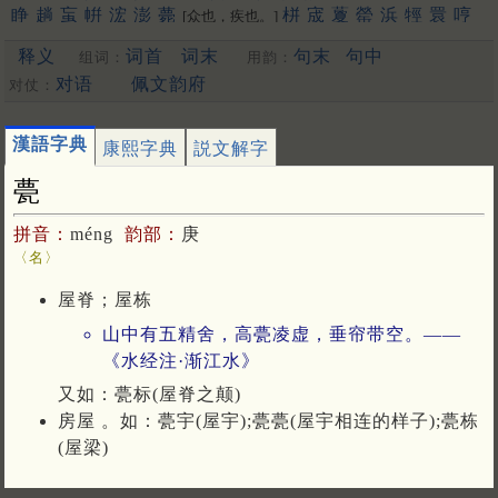
睁
趟
䖟
帲
浤
澎
薨
栟
宬
藑
罃
浜
牼
睘
哼
[众也，疾也。]
禜
锽
鐄
请
箐
輷
洺
蟛
泙
焭
渹
嬛
䳟
鬇
閛
䎕
鈜
巆
䲔
释义
词首
词末
句末
句中
组词：
用韵：
䬝
䃘
膨
洴
狰
媖
夐
筬
䄇
䦕
拧
姘
蝾
硡
軯
溁
晟
浈
䋫
擏
霐
䟫
鴊
撜
拼
圊
盯
嫈
咣
耾
鋐
謍
觲
蠳
鉎
鼱
駍
匉
对语
佩文韵府
对仗：
郕
锳
狌
竑
閍
佂
瀴
鶁
眳
鑅
脭
浾
竀
帡
䆵
揁
碀
[幄也]
䉚
麠
諻
峸
䝼
䍔
嚝
䆖
醟
䟓
㨕
呯
苼
庼
垶
珹
猄
梈
韹
漢語字典
康熙字典
説文解字
䞓
宖
[更多…]
甍
拼音：
méng
韵部：
庚
〈名〉
屋脊；屋栋
山中有五精舍，高甍凌虚，垂帘带空。——
《水经注·渐江水》
又如：甍标(屋脊之颠)
房屋 。如：甍宇(屋宇);甍甍(屋宇相连的样子);甍栋
(屋梁)