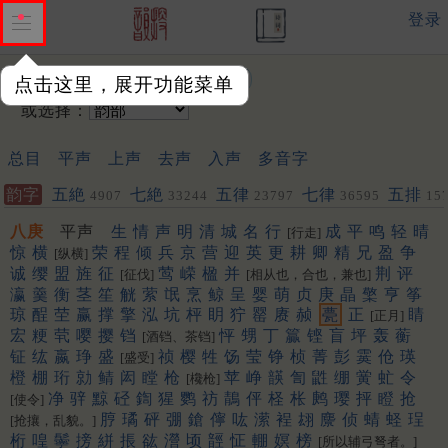
登录
输入韵字：
点击这里，展开功能菜单
或选择：
总目
平声
上声
去声
入声
多音字
韵字
五絶
七絶
五律
七律
五排
4907
33244
23797
36595
15
聯
452
453
八庚
平声
生
情
声
明
清
城
名
行
成
平
鸣
轻
晴
[行走]
惊
横
荣
程
倾
兵
京
营
迎
英
更
耕
卿
精
兄
盈
争
[纵横]
诚
缨
盟
旌
征
莺
嵘
楹
并
荆
评
[征伐]
[相从也，合也，兼也]
瀛
羹
衡
茎
笙
觥
萦
氓
烹
鲸
呈
婴
萌
贞
庚
晶
檠
亨
筝
琼
酲
茔
赢
撑
擎
泓
坑
枰
眀
狞
罂
赓
赪
甍
正
睛
[正月]
宏
粳
茕
嘤
撄
铛
怦
甥
丁
籯
铿
盲
坪
轰
蘅
[酒铛、茶铛]
钲
纮
嬴
琤
盛
祯
樱
牲
饧
莹
铮
桢
菁
彭
霙
伧
瑛
[盛受]
橙
棚
珩
勍
鲭
闳
瞠
枪
苹
峥
韺
訇
鼪
绷
黉
虻
令
[欃枪]
净
骍
黥
硁
鍧
猩
鹦
祊
鶄
伻
柽
枨
鹒
璎
抨
瞪
抢
[使令]
脝
璚
砰
弸
鎗
儜
吰
潆
裎
翃
麖
侦
蜻
蛏
珵
[抢攘，乱貌。]
桁
喤
鬡
搒
絣
掁
谹
瀯
顷
䪫
怔
輣
嫇
榜
[所以辅弓弩者。]