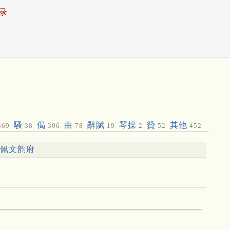
录
騷
偈
曲
辭賦
琴操
贊
其他
369
38
306
78
19
2
52
452
佩文韵府