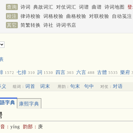
查询
诗词
典故词汇
对仗词汇
词谱
曲谱
诗词地图
登
校注
律诗校验
词格校验
曲格校验
对联校验
自动笺注
其它
简繁转换
诗社
诗词书店
表
排
七排
詞
四言
六言
古體
樂府
1572
310
1530
303
488
5535
释义
词首
词末
句末
句中
对语
组词：
用韵：
对仗：
語字典
康熙字典
瀯
拼音：
yíng
韵部：
庚