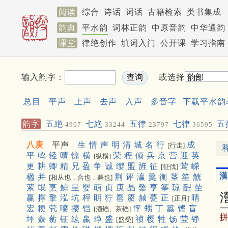
阅读
综合
诗话
词话
古籍检索
类书集成
韵典
平水韵
词林正韵
中原音韵
中华通韵
课堂
律绝创作
填词入门
公开课
学习指南
输入韵字：
或选择
总目
平声
上声
去声
入声
多音字
下载平水韵
韵字
五絶
七絶
五律
七律
五
4907
33244
23797
36595
聯
453
八庚
平声
生
情
声
明
清
城
名
行
成
[行走]
平
鸣
轻
晴
惊
横
荣
程
倾
兵
京
营
迎
英
[纵横]
更
耕
卿
精
兄
盈
争
诚
缨
盟
旌
征
莺
嵘
[征伐]
漢
楹
并
荆
评
瀛
羹
衡
茎
笙
觥
[相从也，合也，兼也]
萦
氓
烹
鲸
呈
婴
萌
贞
庚
晶
檠
亨
筝
琼
酲
茔
赢
撑
擎
泓
坑
枰
眀
狞
罂
赓
赪
甍
正
睛
[正月]
宏
粳
茕
嘤
撄
铛
怦
甥
丁
籯
铿
盲
[酒铛、茶铛]
坪
轰
蘅
钲
纮
嬴
琤
盛
祯
樱
牲
饧
莹
铮
[盛受]