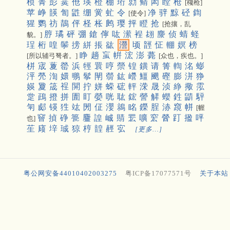
桢
菁
彭
霙
伧
瑛
橙
棚
珩
勍
鲭
闳
瞠
枪
[欃枪]
苹
峥
韺
訇
鼪
绷
黉
虻
令
净
骍
黥
硁
鍧
[使令]
猩
鹦
祊
鶄
伻
柽
枨
鹒
璎
抨
瞪
抢
[抢攘，乱
脝
璚
砰
弸
鎗
儜
吰
潆
裎
翃
麖
侦
蜻
蛏
貌。]
珵
桁
喤
鬡
搒
絣
掁
谹
瀯
顷
䪫
怔
輣
嫇
榜
睁
趟
䖟
帲
浤
澎
薨
[所以辅弓弩者。]
[众也，疾也。]
栟
宬
藑
罃
浜
牼
睘
哼
禜
锽
鐄
请
箐
輷
洺
蟛
泙
焭
渹
嬛
䳟
鬇
閛
䎕
鈜
巆
䲔
䬝
䃘
膨
洴
狰
媖
夐
筬
䄇
䦕
拧
姘
蝾
硡
軯
溁
晟
浈
䋫
擏
霐
䟫
鴊
撜
拼
圊
盯
嫈
咣
耾
鋐
謍
觲
蠳
鉎
鼱
駍
匉
郕
锳
狌
竑
閍
佂
瀴
鶁
眳
鑅
脭
浾
竀
帡
[幄
䆵
揁
碀
䉚
麠
諻
峸
䝼
䍔
嚝
䆖
醟
䟓
㨕
呯
也]
苼
庼
垶
珹
猄
梈
韹
䞓
宖
[更多…]
粤公网安备44010402003275
粤ICP备17077571号
关于本站