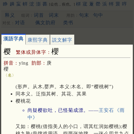
睁
趟
䖟
帲
浤
澎
薨
栟
宬
藑
罃
浜
牼
睘
哼
[众也，疾也。]
禜
锽
鐄
请
箐
輷
洺
蟛
泙
焭
渹
嬛
䳟
鬇
閛
䎕
鈜
巆
䲔
释义
词首
词末
句末
句中
组词：
用韵：
䬝
䃘
膨
洴
狰
媖
夐
筬
䄇
䦕
拧
姘
蝾
硡
軯
溁
晟
浈
䋫
擏
霐
䟫
鴊
撜
拼
圊
盯
嫈
咣
耾
鋐
謍
觲
蠳
鉎
鼱
駍
匉
对语
佩文韵府
类书
对仗：
郕
锳
狌
竑
閍
佂
瀴
鶁
眳
鑅
脭
浾
竀
帡
䆵
揁
碀
[幄也]
䉚
麠
諻
峸
䝼
䍔
嚝
䆖
醟
䟓
㨕
呯
苼
庼
垶
珹
猄
梈
韹
漢語字典
康熙字典
説文解字
䞓
宖
[更多…]
樱
櫻
繁体或异体字：
拼音：
yīng
韵部：
庚
櫻
〈名〉
(形声。从木,婴声。本义:木名。即“樱桃树”)
同本义。泛指其树、其花、其果
樱桃花
尚疑樱欲吐，已怪菊成漂。——
王安石
《雨
中》
又如：樱桃(借指美人的小口，谓其红润如樱桃);樱
桃九熟(骨牌戏用语，指两张地牌，一张么四共九点