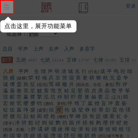
登录
输入韵字：
点击这里，展开功能菜单
或选择：
总目
平声
上声
去声
入声
多音字
韵字
五絶
七絶
五律
七律
五排
4907
33244
23797
36595
15
聯
452
453
八庚
平声
生
情
声
明
清
城
名
行
成
平
鸣
轻
晴
[行走]
惊
横
荣
程
倾
兵
京
营
迎
英
更
耕
卿
精
兄
盈
争
[纵横]
诚
缨
盟
旌
征
莺
嵘
楹
并
荆
评
[征伐]
[相从也，合也，兼也]
瀛
羹
衡
茎
笙
觥
萦
氓
烹
鲸
呈
婴
萌
贞
庚
晶
檠
亨
筝
琼
酲
茔
赢
撑
擎
泓
坑
枰
眀
狞
罂
赓
赪
甍
正
睛
[正月]
宏
粳
茕
嘤
撄
铛
怦
甥
丁
籯
铿
盲
坪
轰
蘅
[酒铛、茶铛]
钲
纮
嬴
琤
盛
祯
樱
牲
饧
莹
铮
桢
菁
彭
霙
伧
瑛
[盛受]
橙
棚
珩
勍
鲭
闳
瞠
枪
苹
峥
韺
訇
鼪
绷
黉
虻
令
[欃枪]
净
骍
黥
硁
鍧
猩
鹦
祊
鶄
伻
柽
枨
鹒
璎
抨
瞪
抢
[使令]
脝
璚
砰
弸
鎗
儜
吰
潆
裎
翃
麖
侦
蜻
蛏
珵
[抢攘，乱貌。]
桁
喤
鬡
搒
絣
掁
谹
瀯
顷
䪫
怔
輣
嫇
榜
[所以辅弓弩者。]