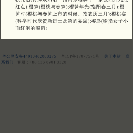
红点);樱笋(樱桃与春笋);樱笋年光(指阳春三月);樱
笋时(樱桃与春笋上市的时候。指农历三月);樱桃宴
(科举时代庆贺新进士及第的宴席);樱唇(喻指女子小
而红润的嘴唇)
粤公网安备44010402003275
粤ICP备17077571号
关于本站
联
系我们
客服：+86 136 0901 3320