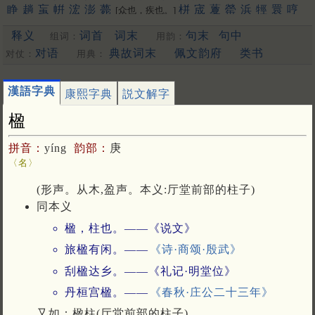
睁
趟
䖟
帲
浤
澎
薨
栟
宬
藑
罃
浜
牼
睘
哼
[众也，疾也。]
禜
锽
鐄
请
箐
輷
洺
蟛
泙
焭
渹
嬛
䳟
鬇
閛
䎕
鈜
巆
䲔
释义
词首
词末
句末
句中
组词：
用韵：
䬝
䃘
膨
洴
狰
媖
夐
筬
䄇
䦕
拧
姘
蝾
硡
軯
溁
晟
浈
䋫
擏
霐
䟫
鴊
撜
拼
圊
盯
嫈
咣
耾
鋐
謍
觲
蠳
鉎
鼱
駍
匉
对语
典故词末
佩文韵府
类书
对仗：
用典：
郕
锳
狌
竑
閍
佂
瀴
鶁
眳
鑅
脭
浾
竀
帡
䆵
揁
碀
[幄也]
䉚
麠
諻
峸
䝼
䍔
嚝
䆖
醟
䟓
㨕
呯
苼
庼
垶
珹
猄
梈
韹
漢語字典
康熙字典
説文解字
䞓
宖
[更多…]
楹
拼音：
yíng
韵部：
庚
〈名〉
(形声。从木,盈声。本义:厅堂前部的柱子)
同本义
楹，柱也。——《说文》
旅楹有闲。——
《诗·商颂·殷武》
刮楹达乡。——《礼记·明堂位》
丹桓宫楹。——
《春秋·庄公二十三年》
又如：楹柱(厅堂前部的柱子)