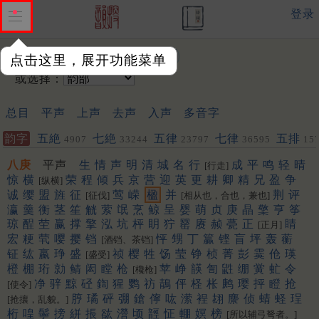
登录
输入韵字：
点击这里，展开功能菜单
或选择：
总目
平声
上声
去声
入声
多音字
韵字
五絶
七絶
五律
七律
五排
4907
33244
23797
36595
15
聯
452
453
八庚
平声
生
情
声
明
清
城
名
行
成
平
鸣
轻
晴
[行走]
惊
横
荣
程
倾
兵
京
营
迎
英
更
耕
卿
精
兄
盈
争
[纵横]
诚
缨
盟
旌
征
莺
嵘
楹
并
荆
评
[征伐]
[相从也，合也，兼也]
瀛
羹
衡
茎
笙
觥
萦
氓
烹
鲸
呈
婴
萌
贞
庚
晶
檠
亨
筝
琼
酲
茔
赢
撑
擎
泓
坑
枰
眀
狞
罂
赓
赪
甍
正
睛
[正月]
宏
粳
茕
嘤
撄
铛
怦
甥
丁
籯
铿
盲
坪
轰
蘅
[酒铛、茶铛]
钲
纮
嬴
琤
盛
祯
樱
牲
饧
莹
铮
桢
菁
彭
霙
伧
瑛
[盛受]
橙
棚
珩
勍
鲭
闳
瞠
枪
苹
峥
韺
訇
鼪
绷
黉
虻
令
[欃枪]
净
骍
黥
硁
鍧
猩
鹦
祊
鶄
伻
柽
枨
鹒
璎
抨
瞪
抢
[使令]
脝
璚
砰
弸
鎗
儜
吰
潆
裎
翃
麖
侦
蜻
蛏
珵
[抢攘，乱貌。]
桁
喤
鬡
搒
絣
掁
谹
瀯
顷
䪫
怔
輣
嫇
榜
[所以辅弓弩者。]