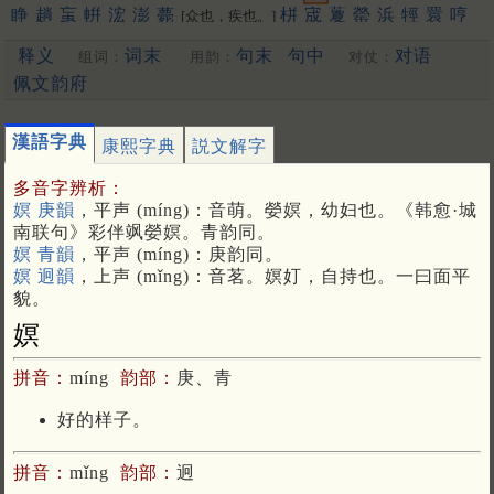
睁
趟
䖟
帲
浤
澎
薨
栟
宬
藑
罃
浜
牼
睘
哼
[众也，疾也。]
禜
锽
鐄
请
箐
輷
洺
蟛
泙
焭
渹
嬛
䳟
鬇
閛
䎕
鈜
巆
䲔
释义
词末
句末
句中
对语
组词：
用韵：
对仗：
䬝
䃘
膨
洴
狰
媖
夐
筬
䄇
䦕
拧
姘
蝾
硡
軯
溁
晟
浈
䋫
擏
霐
䟫
鴊
撜
拼
圊
盯
嫈
咣
耾
鋐
謍
觲
蠳
鉎
鼱
駍
匉
佩文韵府
郕
锳
狌
竑
閍
佂
瀴
鶁
眳
鑅
脭
浾
竀
帡
䆵
揁
碀
[幄也]
䉚
麠
諻
峸
䝼
䍔
嚝
䆖
醟
䟓
㨕
呯
苼
庼
垶
珹
猄
梈
韹
漢語字典
康熙字典
説文解字
䞓
宖
[更多…]
多音字辨析：
嫇 庚韻
，平声 (míng)：音萌。嫈嫇，幼妇也。《韩愈·城
南联句》彩伴飒嫈嫇。青韵同。
嫇 青韻
，平声 (míng)：庚韵同。
嫇 迥韻
，上声 (mǐng)：音茗。嫇奵，自持也。一曰面平
貌。
嫇
拼音：
míng
韵部：
庚、青
好的样子。
拼音：
mǐng
韵部：
迥