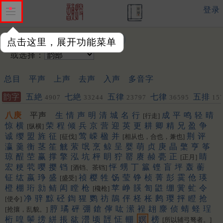
登录
输入韵字：
点击这里，展开功能菜单
或选择：
总目
平声
上声
去声
入声
多音字
韵字
五絶
七絶
五律
七律
五排
4907
33244
23797
36595
15
聯
452
453
八庚
平声
生
情
声
明
清
城
名
行
成
平
鸣
轻
晴
[行走]
惊
横
荣
程
倾
兵
京
营
迎
英
更
耕
卿
精
兄
盈
争
[纵横]
诚
缨
盟
旌
征
莺
嵘
楹
并
荆
评
[征伐]
[相从也，合也，兼也]
瀛
羹
衡
茎
笙
觥
萦
氓
烹
鲸
呈
婴
萌
贞
庚
晶
檠
亨
筝
琼
酲
茔
赢
撑
擎
泓
坑
枰
眀
狞
罂
赓
赪
甍
正
睛
[正月]
宏
粳
茕
嘤
撄
铛
怦
甥
丁
籯
铿
盲
坪
轰
蘅
[酒铛、茶铛]
钲
纮
嬴
琤
盛
祯
樱
牲
饧
莹
铮
桢
菁
彭
霙
伧
瑛
[盛受]
橙
棚
珩
勍
鲭
闳
瞠
枪
苹
峥
韺
訇
鼪
绷
黉
虻
令
[欃枪]
净
骍
黥
硁
鍧
猩
鹦
祊
鶄
伻
柽
枨
鹒
璎
抨
瞪
抢
[使令]
脝
璚
砰
弸
鎗
儜
吰
潆
裎
翃
麖
侦
蜻
蛏
珵
[抢攘，乱貌。]
桁
喤
鬡
搒
絣
掁
谹
瀯
顷
䪫
怔
輣
嫇
榜
[所以辅弓弩者。]