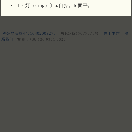
〔～奵（
dǐng
）〕a.自持。b.面平。
粤公网安备44010402003275
粤ICP备17077571号
关于本站
联
系我们
客服：+86 136 0901 3320