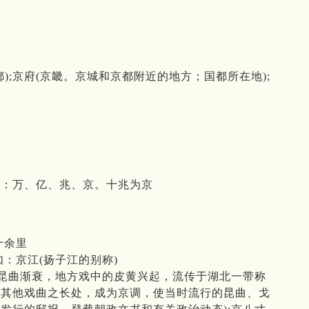
);京府(京畿。京城和京都附近的地方；国都所在地);
是：万、亿、兆、京。十兆为京
》
十余里
：京江(扬子江的别称)
后昆曲渐衰，地方戏中的皮黄兴起，流传于湖北一带称
采其他戏曲之长处，成为京调，使当时流行的昆曲、戈