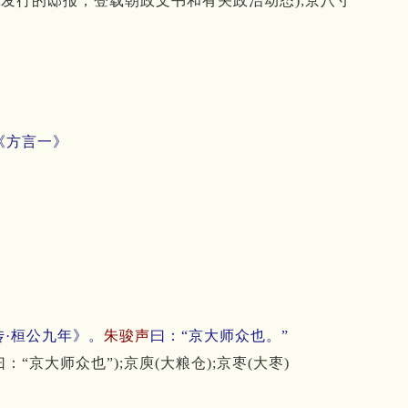
版发行的邸报，登载朝政文书和有关政治动态);京八寸
《方言一》
传·桓公九年》。
朱骏声
曰：“京大师众也。”
“京大师众也”);京庾(大粮仓);京枣(大枣)