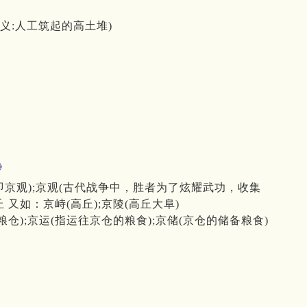
义:人工筑起的高土堆)
》
即京观);京观(古代战争中，胜者为了炫耀武功，收集
又如：京峙(高丘);京陵(高丘大阜)
仓);京运(指运往京仓的粮食);京储(京仓的储备粮食)