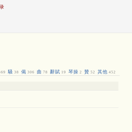
录
騷
偈
曲
辭賦
琴操
贊
其他
369
38
306
78
19
2
52
452