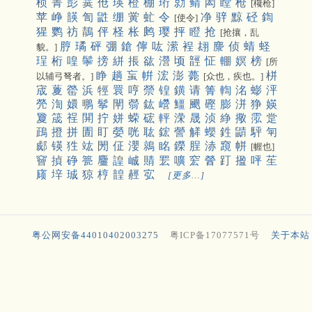
桢
菁
彭
霙
伧
瑛
橙
棚
珩
勍
鲭
闳
瞠
枪
[欃枪]
苹
峥
韺
訇
鼪
绷
黉
虻
令
净
骍
黥
硁
鍧
[使令]
猩
鹦
祊
鶄
伻
柽
枨
鹒
璎
抨
瞪
抢
[抢攘，乱
脝
璚
砰
弸
鎗
儜
吰
潆
裎
翃
麖
侦
蜻
蛏
貌。]
珵
桁
喤
鬡
搒
絣
掁
谹
瀯
顷
䪫
怔
輣
嫇
榜
[所
睁
趟
䖟
帲
浤
澎
薨
栟
以辅弓弩者。]
[众也，疾也。]
宬
藑
罃
浜
牼
睘
哼
禜
锽
鐄
请
箐
輷
洺
蟛
泙
焭
渹
嬛
䳟
鬇
閛
䎕
鈜
巆
䲔
䬝
䃘
膨
洴
狰
媖
夐
筬
䄇
䦕
拧
姘
蝾
硡
軯
溁
晟
浈
䋫
擏
霐
䟫
鴊
撜
拼
圊
盯
嫈
咣
耾
鋐
謍
觲
蠳
鉎
鼱
駍
匉
郕
锳
狌
竑
閍
佂
瀴
鶁
眳
鑅
脭
浾
竀
帡
[幄也]
䆵
揁
碀
䉚
麠
諻
峸
䝼
䍔
嚝
䆖
醟
䟓
㨕
呯
苼
庼
垶
珹
猄
梈
韹
䞓
宖
[更多…]
粤公网安备44010402003275
粤ICP备17077571号
关于本站