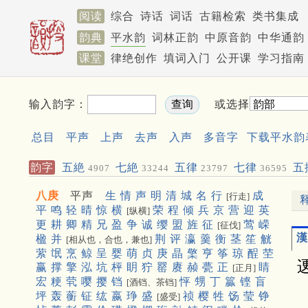
阅读
综合
诗话
词话
古籍检索
类书集成
韵典
平水韵
词林正韵
中原音韵
中华通韵
课堂
律绝创作
填词入门
公开课
学习指南
输入韵字：
或选择
总目
平声
上声
去声
入声
多音字
下载平水韵
韵字
五絶
七絶
五律
七律
五
4907
33244
23797
36595
聯
453
八庚
平声
生
情
声
明
清
城
名
行
成
[行走]
平
鸣
轻
晴
惊
横
荣
程
倾
兵
京
营
迎
英
[纵横]
更
耕
卿
精
兄
盈
争
诚
缨
盟
旌
征
莺
嵘
[征伐]
漢
楹
并
荆
评
瀛
羹
衡
茎
笙
觥
[相从也，合也，兼也]
萦
氓
烹
鲸
呈
婴
萌
贞
庚
晶
檠
亨
筝
琼
酲
茔
赢
撑
擎
泓
坑
枰
眀
狞
罂
赓
赪
甍
正
睛
[正月]
宏
粳
茕
嘤
撄
铛
怦
甥
丁
籯
铿
盲
[酒铛、茶铛]
坪
轰
蘅
钲
纮
嬴
琤
盛
祯
樱
牲
饧
莹
铮
[盛受]