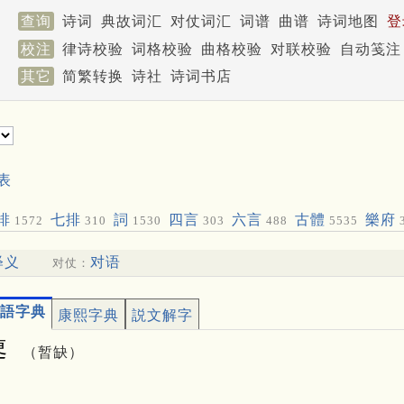
查询
诗词
典故词汇
对仗词汇
词谱
曲谱
诗词地图
登
校注
律诗校验
词格校验
曲格校验
对联校验
自动笺注
其它
简繁转换
诗社
诗词书店
表
排
七排
詞
四言
六言
古體
樂府
1572
310
1530
303
488
5535
释义
对语
对仗：
語字典
康熙字典
説文解字
䢚
（暂缺）