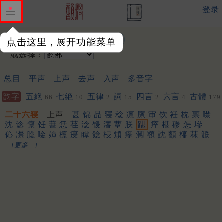
登录
输入韵字：
点击这里，展开功能菜单
或选择：
总目
平声
上声
去声
入声
多音字
韵字
五絶
七絶
五律
詞
四言
六言
古體
66
10
2
15
2
4
179
二十六寝
上声
甚
锦
品
寝
稔
凛
廪
审
饮
衽
枕
禀
噤
沈
谂
懔
饪
葚
恁
荏
淰
锓
瀋
蕈
朕
踸
㾕
椹
碜
怎
墋
伈
凚
腍
唫
婶
檩
㾛
瞫
䭃
梫
䪴
瘆
㶒
䫈
訦
顲
㰂
菻
㴨
[更多…]