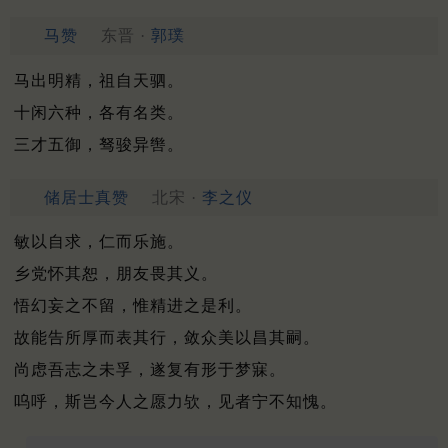
马赞
东晋 ·
郭璞
马出明精，祖自天驷。
十闲六种，各有名类。
三才五御，驽骏异辔。
储居士真赞
北宋 ·
李之仪
敏以自求，仁而乐施。
乡党怀其恕，朋友畏其义。
悟幻妄之不留，惟精进之是利。
故能告所厚而表其行，敛众美以昌其嗣。
尚虑吾志之未孚，遂复有形于梦寐。
呜呼，斯岂今人之愿力欤，见者宁不知愧。