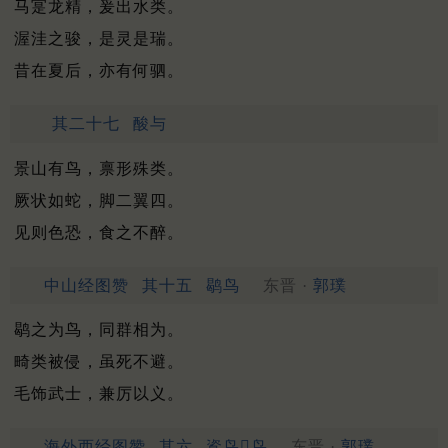
马寔龙精，爰出水类。
渥洼之骏，是灵是瑞。
昔在夏后，亦有何驷。
其二十七
酸与
景山有鸟，禀形殊类。
厥状如蛇，脚二翼四。
见则色恐，食之不醉。
中山经图赞
其十五
鹖鸟
东晋 ·
郭璞
鹖之为鸟，同群相为。
畸类被侵，虽死不避。
毛饰武士，兼厉以义。
海外西经图赞
其六
䳐鸟𪆻鸟
东晋 ·
郭璞