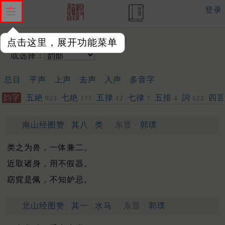
登录
输入韵字：
点击这里，展开功能菜单
或选择：
总目
平声
上声
去声
入声
多音字
韵字
五絶
七絶
五律
七律
五排
詞
四
923
177
12
7
4
122
南山经图赞
其八
类
东晋 ·
郭璞
类之为兽，一体兼二。
近取诸身，用不假器。
窈窕是佩，不知妒忌。
北山经图赞
其一
水马
东晋 ·
郭璞