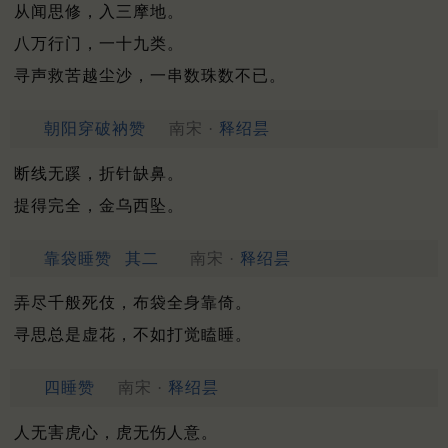
从闻思修，入三摩地。
八万行门，一十九类。
寻声救苦越尘沙，一串数珠数不已。
朝阳穿破衲赞
南宋 ·
释绍昙
断线无蹊，折针缺鼻。
提得完全，金乌西坠。
靠袋睡赞
其二
南宋 ·
释绍昙
弄尽千般死伎，布袋全身靠倚。
寻思总是虚花，不如打觉瞌睡。
四睡赞
南宋 ·
释绍昙
人无害虎心，虎无伤人意。