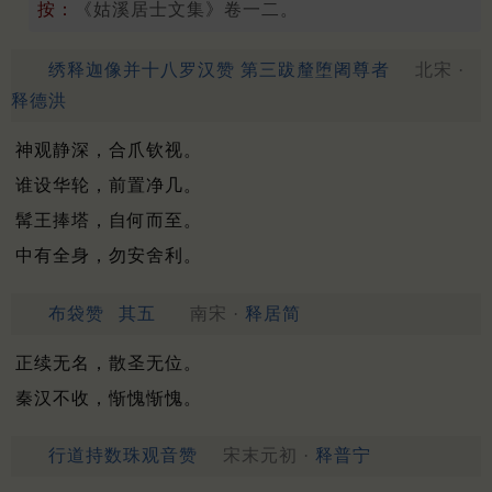
按：
《姑溪居士文集》卷一二。
绣释迦像并十八罗汉赞 第三跋釐堕阇尊者
北宋 ·
释德洪
神观静深，合爪钦视。
谁设华轮，前置净几。
髯王捧塔，自何而至。
中有全身，勿安舍利。
布袋赞
其五
南宋 ·
释居简
正续无名，散圣无位。
秦汉不收，惭愧惭愧。
行道持数珠观音赞
宋末元初 ·
释普宁