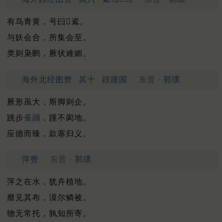
有鸟青黄，号曰𪆻䳐。
与妖会合，所集会至。
类则枭鹠，厥状难媚。
海外北经图赞
其十
跂踵国
东晋 ·
郭璞
厥形虽大，斯脚则企。
跳步
雀踊
，踵不阂地。
应德而臻，款塞归义。
萍赞
东晋 ·
郭璞
萍之在水，犹卉植地。
靡见其布，漠尔鳞被。
物无常托，孰知所寄。