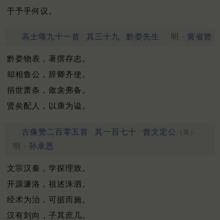
于予乎何议。
高士颂九十一首
其三十九
黔娄先生
明 ·
黄省曾
黔娄物表，著撰存志。
却相鲁公，辞卿齐使。
捐世萧条，敛衾弗备。
贤矣配人，以康为谥。
古像赞二百零五首
其一百七十
曾文定公
（巩）
明 ·
孙承恩
文宗汉秦，学探理致。
开源濂洛，祖述洙泗。
经术为治，可据而施。
汉有刘向，子其庶几。