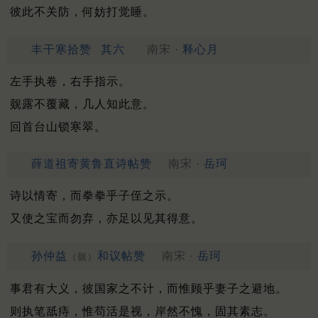
彼此不关防，何妨打觉睡。
丰干寒拾赞
其六
南宋 ·
释心月
左手执卷，右手指示。
觌露不覆藏，几人知此意。
回首台山锁寒翠。
薛道祖寄黄鲁直诗帖赞
南宋 ·
岳珂
诗以情寄，而拳拳乎子侄之示。
又使之宝而勿弃，亦足以见其得意。
孙仲益
和议帖赞
南宋 ·
岳珂
（觌）
事君有大义，彼国家之不计，而惟顾乎妻子之避地。
则执笔舐痔，惟苟活是视，岸然不愧，固其素志。