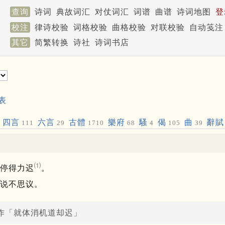
查询
诗词
典故词汇
对仗词汇
词谱
曲谱
诗词地图
登
校注
律诗校验
词格校验
曲格校验
对联校验
自动笺注
其它
简繁转换
诗社
诗词书店
表
四言
六言
古體
樂府
騷
偈
曲
辭賦
111
29
1710
68
4
105
39
寂
⑴
停得力迟
。
说不思议。
作「就体消机道却迟」