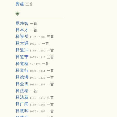
庞蕴
五首
宋
尼净智
一首
释本才
一首
释崇岳
三首
1132 - 1202
释大通
一首
1035 - ?
释道冲
一首
1169 - 1250
释道宁
三首
1053 - 1113
释道枢
一首
? - 1176
释道行
一首
1089 - 1151
释德洪
一首
1071 - 1128
释鼎需
一首
1092 - 1153
释法泰
一首
释法薰
五首
1171 - 1245
释广闻
一首
1189 - 1263
释慧晖
一首
1097 - 1183