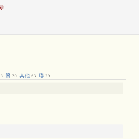
录
贊
其他
聯
3
20
63
29