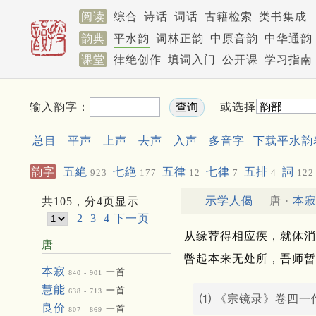
阅读
综合
诗话
词话
古籍检索
类书集成
韵典
平水韵
词林正韵
中原音韵
中华通韵
课堂
律绝创作
填词入门
公开课
学习指南
输入韵字：
或选择
总目
平声
上声
去声
入声
多音字
下载平水韵
韵字
五絶
七絶
五律
七律
五排
詞
923
177
12
7
4
122
示学人偈
唐 ·
本
共105，分4页显示
2
3
4
下一页
从缘荐得相应疾，就体消
唐
瞥起本来无处所，吾师暂
本寂
一首
840 - 901
慧能
一首
638 - 713
⑴ 《宗镜录》卷四一
良价
一首
807 - 869