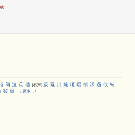
录
嗒
阘
溘
蒳
磕
趿
罨
卅
㷈
咂
噆
㯓
漯
遢
欱
匌
[石声]
铪
䆟
䢔
[更多…]