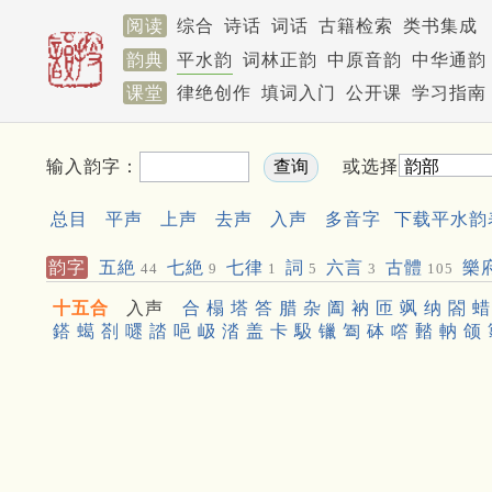
阅读
综合
诗话
词话
古籍检索
类书集成
韵典
平水韵
词林正韵
中原音韵
中华通韵
课堂
律绝创作
填词入门
公开课
学习指南
输入韵字：
或选择
总目
平声
上声
去声
入声
多音字
下载平水韵
韵字
五絶
七絶
七律
詞
六言
古體
樂
44
9
1
5
3
105
十五合
入声
合
榻
塔
答
腊
杂
阖
衲
匝
飒
纳
閤
蜡
鎝
䗶
剳
嚃
誻
唈
岋
涾
盖
卡
馺
镴
㔩
砵
㗳
濌
軜
颌