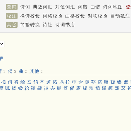
查询
诗词
典故词汇
对仗词汇
词谱
曲谱
诗词地图
登
校注
律诗校验
词格校验
曲格校验
对联校验
自动笺注
其它
简繁转换
诗社
诗词书店
表
府
偈
曲
其他
1
5
2
2
榼
踏
沓
蛤
盍
鸽
荅
遝
拓
塌
拉
帀
盒
蹋
鞳
搭
嗑
靸
鲽
䬃
䈳
嘁
搕
钑
韐
鞜
毾
褟
峇
䑽
篕
傝
廅
鳎
耠
熆
䃳
䞙
䕹
䶀