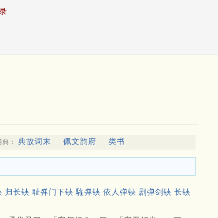
录
典故词末
佩文韵府
类书
用典：
铗 归长铗 耻弹门下铗 驩弹铗 依人弹铗 剧弹剑铗 长铗