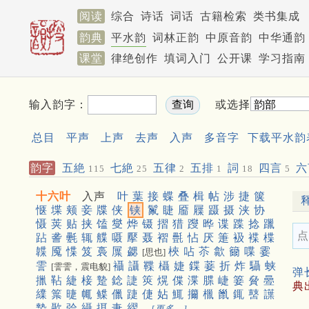
阅读
综合
诗话
词话
古籍检索
类书集成
韵典
平水韵
词林正韵
中原音韵
中华通韵
课堂
律绝创作
填词入门
公开课
学习指南
输入韵字：
或选择
总目
平声
上声
去声
入声
多音字
下载平水韵
韵字
五絶
七絶
五律
五排
詞
四言
六
115
25
2
1
18
5
十六叶
入声
叶
葉
接
蝶
叠
楫
帖
涉
捷
箧
惬
堞
颊
妾
牒
侠
铗
鬣
睫
靥
屧
蹑
摄
浃
协
慑
荚
贴
挟
馌
燮
烨
镊
摺
猎
躞
晔
谍
蹀
捻
躐
点
跕
詟
氎
辄
艓
嗫
擪
聂
褶
㲲
怗
厌
箑
衱
褋
楪
韘
魇
惵
笈
裛
屟
勰
梜
呫
苶
歙
籋
喋
霎
[思也]
霅
襵
讘
鞢
欇
婕
鍱
菨
折
炸
䯀
蛱
[霅霅，震电貌]
弹
擸
䩞
緁
椄
䠟
錜
誱
筴
熀
偞
渫
䐑
崨
䈉
䝱
㬪
典
䌜
䈎
㫸
㡇
鲽
儠
踕
倢
㚲
鮿
㩶
㯿
巤
銸
䵿
䜓
褺
㱌
㢵
䌰
挕
疌
䌌
[更多…]