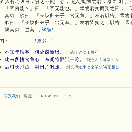
齐人有冯谖者，贫乏不能自存，使人属]孟尝君，愿寄食门
「客何能？」曰：「客无能也。」孟尝君笑而受之曰：「
其剑，歌曰：「长铗归来乎！食无鱼。」左右以告。孟尝
歌曰：「长铗归来乎！出无车。」左右皆笑之，以告。孟
揭其剑，过其...
[详细]
句：
[更多...]
不知弹铗客，何处感新恩。
于武陵
过侯王故第
此来多愧食鱼心，东阁将辞强一吟。
刘沧
入关留别主人
后时长剑涩，斜日片帆孤。
刘长卿
送李七之笮水谒张相公
联系我们
客服：+86 136 0901 3320