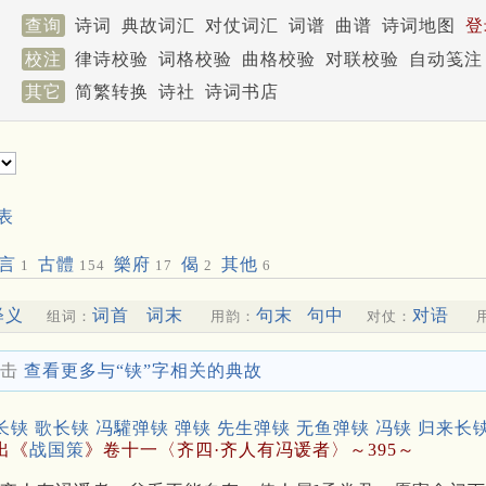
查询
诗词
典故词汇
对仗词汇
词谱
曲谱
诗词地图
登
校注
律诗校验
词格校验
曲格校验
对联校验
自动笺注
其它
简繁转换
诗社
诗词书店
表
言
古體
樂府
偈
其他
1
154
17
2
6
释义
词首
词末
句末
句中
对语
组词：
用韵：
对仗：
击
查看更多与“铗”字相关的典故
长铗 歌长铗 冯驩弹铗 弹铗 先生弹铗 无鱼弹铗 冯铗 归来长
出《
战国策
》卷十一〈齐四·齐人有冯谖者〉～395～