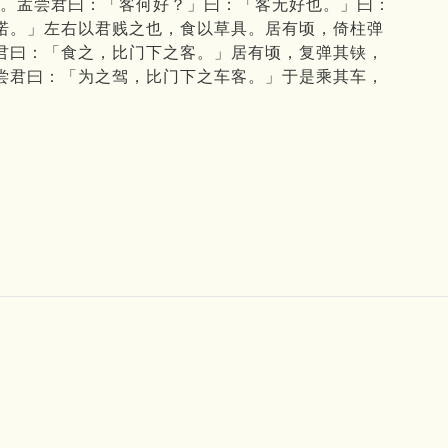
下。孟尝君曰：「客何好？」曰：「客无好也。」曰：
诺。」左右以君贱之也，食以草具。居有顷，倚柱弹
君曰：「食之，比门下之客。」居有顷，复弹其铗，
尝君曰：「为之驾，比门下之车客。」于是乘其车，