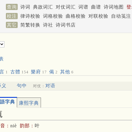
查询
诗词
典故词汇
对仗词汇
词谱
曲谱
诗词地图
登
校注
律诗校验
词格校验
曲格校验
对联校验
自动笺注
其它
简繁转换
诗社
诗词书店
表
言
古體
樂府
偈
其他
1
154
17
2
6
释义
句中
对语
对仗：
語字典
康熙字典
踂
拼音：
niè
韵部：
叶