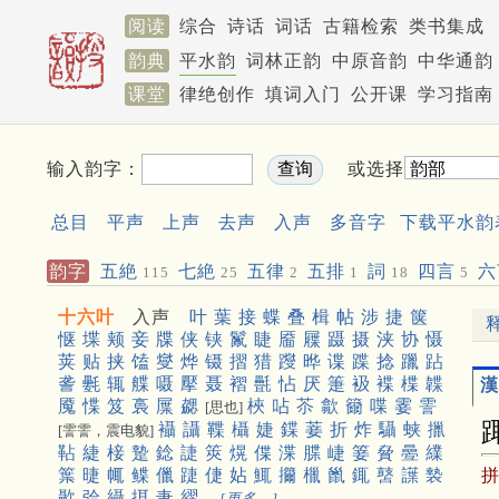
阅读
综合
诗话
词话
古籍检索
类书集成
韵典
平水韵
词林正韵
中原音韵
中华通韵
课堂
律绝创作
填词入门
公开课
学习指南
输入韵字：
或选择
总目
平声
上声
去声
入声
多音字
下载平水韵
韵字
五絶
七絶
五律
五排
詞
四言
六
115
25
2
1
18
5
十六叶
入声
叶
葉
接
蝶
叠
楫
帖
涉
捷
箧
惬
堞
颊
妾
牒
侠
铗
鬣
睫
靥
屧
蹑
摄
浃
协
慑
荚
贴
挟
馌
燮
烨
镊
摺
猎
躞
晔
谍
蹀
捻
躐
跕
詟
氎
辄
艓
嗫
擪
聂
褶
㲲
怗
厌
箑
衱
褋
楪
韘
漢
魇
惵
笈
裛
屟
勰
梜
呫
苶
歙
籋
喋
霎
霅
[思也]
襵
讘
鞢
欇
婕
鍱
菨
折
炸
䯀
蛱
擸
[霅霅，震电貌]
䩞
緁
椄
䠟
錜
誱
筴
熀
偞
渫
䐑
崨
䈉
䝱
㬪
䌜
䈎
㫸
㡇
鲽
儠
踕
倢
㚲
鮿
㩶
㯿
巤
銸
䵿
䜓
褺
㱌
㢵
䌰
挕
疌
䌌
[更多…]