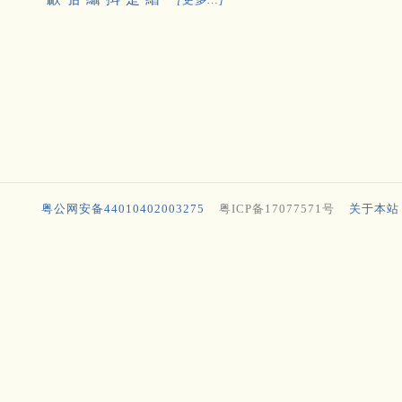
粤公网安备44010402003275
粤ICP备17077571号
关于本站