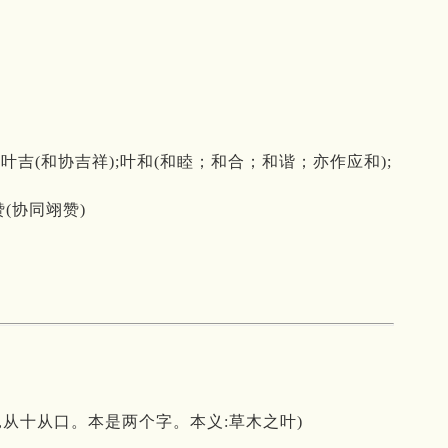
;叶吉(和协吉祥);叶和(和睦；和合；和谐；亦作应和);
赞(协同翊赞)
意字,从十从口。本是两个字。本义:草木之叶)