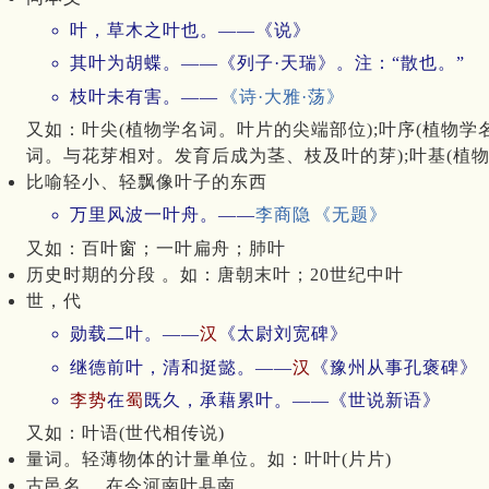
叶，草木之叶也。——《说》
其叶为胡蝶。——《列子·天瑞》。注：“散也。”
枝叶未有害。——
《诗·大雅·荡》
又如：叶尖(植物学名词。叶片的尖端部位);叶序(植物学
词。与花芽相对。发育后成为茎、枝及叶的芽);叶基(植
比喻轻小、轻飘像叶子的东西
万里风波一叶舟。——
李商隐
《无题》
又如：百叶窗；一叶扁舟；肺叶
历史时期的分段 。如：唐朝末叶；20世纪中叶
世，代
勋载二叶。——
汉
《太尉刘宽碑》
继德前叶，清和挺懿。——
汉
《豫州从事孔褒碑》
李势
在
蜀
既久，承藉累叶。——《世说新语》
又如：叶语(世代相传说)
量词。轻薄物体的计量单位。如：叶叶(片片)
古邑名 ，在今河南叶县南