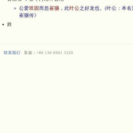
公爱
班固
而忽
崔骃
，此
叶公
之好龙也。(叶公：本名
崔骃传》
姓
联系我们
客服：+86 136 0901 3320