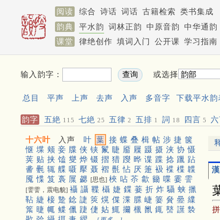
阅读
综合
诗话
词话
古籍检索
类书集成
韵典
平水韵
词林正韵
中原音韵
中华通韵
课堂
律绝创作
填词入门
公开课
学习指南
输入韵字：
或选择
总目
平声
上声
去声
入声
多音字
下载平水韵
韵字
五絶
七絶
五律
五排
詞
四言
六
115
25
2
1
18
5
十六叶
入声
叶
葉
接
蝶
叠
楫
帖
涉
捷
箧
惬
堞
颊
妾
牒
侠
铗
鬣
睫
靥
屧
蹑
摄
浃
协
慑
荚
贴
挟
馌
燮
烨
镊
摺
猎
躞
晔
谍
蹀
捻
躐
跕
詟
氎
辄
艓
嗫
擪
聂
褶
㲲
怗
厌
箑
衱
褋
楪
韘
漢
魇
惵
笈
裛
屟
勰
梜
呫
苶
歙
籋
喋
霎
霅
[思也]
襵
讘
鞢
欇
婕
鍱
菨
折
炸
䯀
蛱
擸
[霅霅，震电貌]
䩞
緁
椄
䠟
錜
誱
筴
熀
偞
渫
䐑
崨
䈉
䝱
㬪
䌜
䈎
㫸
㡇
鲽
儠
踕
倢
㚲
鮿
㩶
㯿
巤
銸
䵿
䜓
褺
㱌
㢵
䌰
挕
疌
䌌
[更多…]