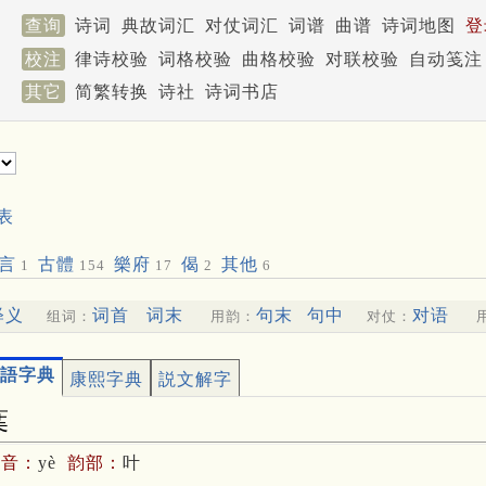
查询
诗词
典故词汇
对仗词汇
词谱
曲谱
诗词地图
登
校注
律诗校验
词格校验
曲格校验
对联校验
自动笺注
其它
简繁转换
诗社
诗词书店
表
言
古體
樂府
偈
其他
1
154
17
2
6
释义
词首
词末
句末
句中
对语
组词：
用韵：
对仗：
語字典
康熙字典
説文解字
葉
拼音：
yè
韵部：
叶