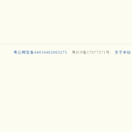
粤公网安备44010402003275
粤ICP备17077571号
关于本站