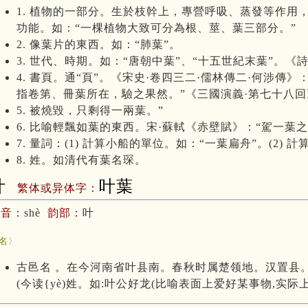
1. 植物的一部分。生於枝幹上，專營呼吸、蒸發等作
功能。如：“一棵植物大致可分為根、莖、葉三部分。”
2. 像葉片的東西。如：“肺葉”。
3. 世代、時期。如：“唐朝中葉”、“十五世紀末葉”。《
4. 書頁。通“頁”。《宋史·卷四三二·儒林傳二·何涉
指卷第、冊葉所在，驗之果然。”《三國演義·第七十八回
5. 被燒毀，只剩得一兩葉。”
6. 比喻輕飄如葉的東西。宋·蘇軾《赤壁賦》：“駕一葉
7. 量詞：(1) 計算小船的單位。如：“一葉扁舟”。(2)
8. 姓。如清代有葉名琛。
叶
叶葉
繁体或异体字：
拼音：
shè
韵部：
叶
葉
名〉
古邑名 。在今河南省叶县南。春秋时属楚领地。汉置县。
(今读{yè)姓。如:叶公好龙(比喻表面上爱好某事物,实际