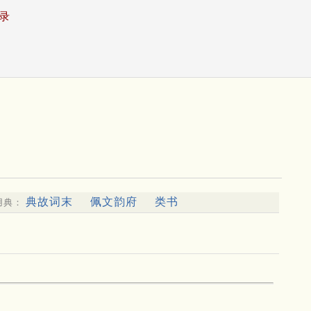
录
典故词末
佩文韵府
类书
用典：