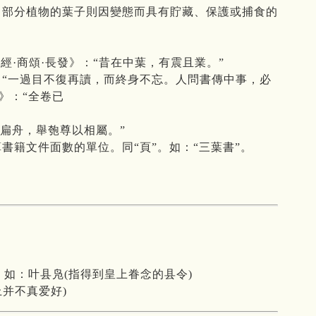
用，部分植物的葉子則因變態而具有貯藏、保護或捕食的
詩經·商頌·長發》：“昔在中葉，有震且業。”
傳》：“一過目不復再讀，而終身不忘。人問書傳中事，必
》：“全卷已
之扁舟，舉匏尊以相屬。”
 計算書籍文件面數的單位。同“頁”。如：“三葉書”。
如：叶县凫(指得到皇上眷念的县令)
上并不真爱好)