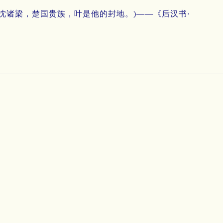
沈诸梁，楚国贵族，叶是他的封地。)——《后汉书·