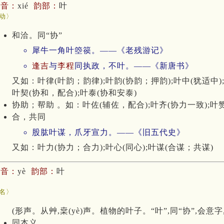
拼音：
xié
韵部：
叶
动〉
和洽。同“协”
犀牛一角叶箜篌。——《老残游记》
逢吉
与
李程
同执政，不叶。——《新唐书》
又如：叶律(叶韵；韵律);叶韵(协韵；押韵);叶中(犹适中)
叶契(协和，配合);叶泰(协和安泰)
协助；帮助 。如：叶佐(辅佐，配合);叶齐(协力一致);叶
合，共同
股肱叶谋，爪牙宣力。——《旧五代史》
又如：叶力(协力；合力);叶心(同心);叶谋(合谋；共谋)
拼音：
yè
韵部：
叶
葉
名〉
(形声。从艸,枽(yè)声。植物的叶子。“叶”,同“协”,会
同本义