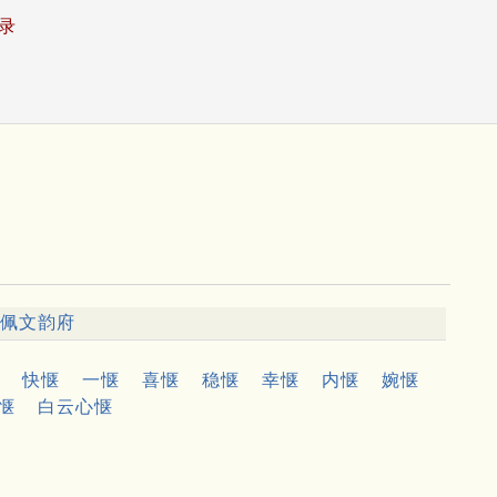
录
佩文韵府
快惬
一惬
喜惬
稳惬
幸惬
内惬
婉惬
惬
白云心惬