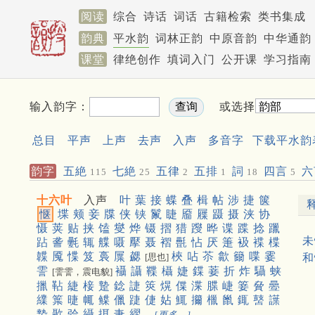
阅读
综合
诗话
词话
古籍检索
类书集成
韵典
平水韵
词林正韵
中原音韵
中华通韵
课堂
律绝创作
填词入门
公开课
学习指南
输入韵字：
或选择
总目
平声
上声
去声
入声
多音字
下载平水韵
韵字
五絶
七絶
五律
五排
詞
四言
六
115
25
2
1
18
5
十六叶
入声
叶
葉
接
蝶
叠
楫
帖
涉
捷
箧
惬
堞
颊
妾
牒
侠
铗
鬣
睫
靥
屧
蹑
摄
浃
协
慑
荚
贴
挟
馌
燮
烨
镊
摺
猎
躞
晔
谍
蹀
捻
躐
未
跕
詟
氎
辄
艓
嗫
擪
聂
褶
㲲
怗
厌
箑
衱
褋
楪
韘
魇
惵
笈
裛
屟
勰
梜
呫
苶
歙
籋
喋
霎
[思也]
和
霅
襵
讘
鞢
欇
婕
鍱
菨
折
炸
䯀
蛱
[霅霅，震电貌]
擸
䩞
緁
椄
䠟
錜
誱
筴
熀
偞
渫
䐑
崨
䈉
䝱
㬪
䌜
䈎
㫸
㡇
鲽
儠
踕
倢
㚲
鮿
㩶
㯿
巤
銸
䵿
䜓
褺
㱌
㢵
䌰
挕
疌
䌌
[更多…]