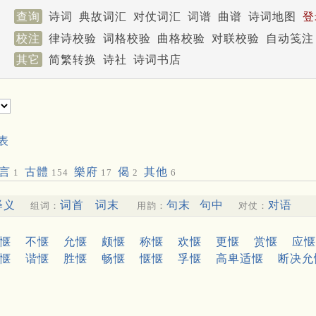
查询
诗词
典故词汇
对仗词汇
词谱
曲谱
诗词地图
登
校注
律诗校验
词格校验
曲格校验
对联校验
自动笺注
其它
简繁转换
诗社
诗词书店
表
言
古體
樂府
偈
其他
1
154
17
2
6
释义
词首
词末
句末
句中
对语
组词：
用韵：
对仗：
惬
不惬
允惬
颇惬
称惬
欢惬
更惬
赏惬
应惬
惬
谐惬
胜惬
畅惬
惬惬
孚惬
高卑适惬
断决允