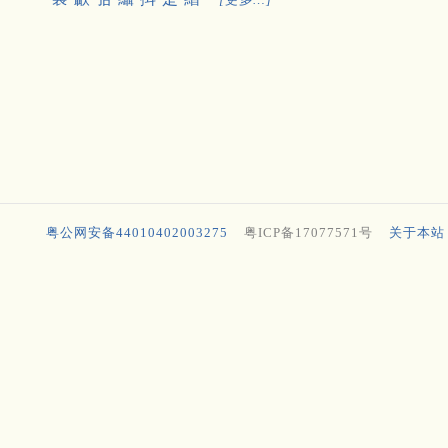
粤公网安备44010402003275
粤ICP备17077571号
关于本站