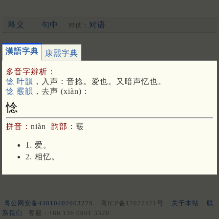
释义
句中
对语
对仗：
漢語字典
康熙字典
多音字辨析：
惗 叶韻
，入声：音捻。爱也。又暗声忆也。
惗 霰韻
，去声 (xiàn)：
惗
拼音：
niàn
韵部：
霰
1. 爱。
2. 相忆。
粤公网安备44010402003275
粤ICP备17077571号
关于本站
联
系我们
客服：+86 136 0901 3320