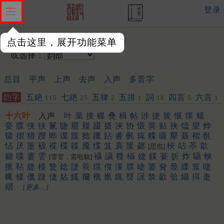
登录
输入韵字：
点击这里，展开功能菜单
或选择：
总目
平声
上声
去声
入声
多音字
韵字
五絶
七絶
五律
五排
詞
四言
六言
115
25
2
1
18
5
1
十六叶
入声
叶
葉
接
蝶
叠
楫
帖
涉
捷
箧
惬
堞
颊
妾
牒
侠
铗
鬣
睫
靥
屧
蹑
摄
浃
协
慑
荚
贴
挟
馌
燮
烨
镊
摺
猎
躞
晔
谍
蹀
捻
躐
跕
詟
氎
辄
艓
嗫
擪
聂
褶
㲲
怗
厌
箑
衱
褋
楪
韘
魇
惵
笈
裛
屟
勰
梜
呫
苶
歙
[思也]
籋
喋
霎
霅
襵
讘
鞢
欇
婕
鍱
菨
折
炸
䯀
蛱
[霅霅，震电貌]
擸
䩞
緁
椄
䠟
錜
誱
筴
熀
偞
渫
䐑
崨
䈉
䝱
㬪
䌜
䈎
㫸
㡇
鲽
儠
踕
倢
㚲
鮿
㩶
㯿
巤
銸
䵿
䜓
褺
㱌
㢵
䌰
挕
疌
䌌
[更多…]