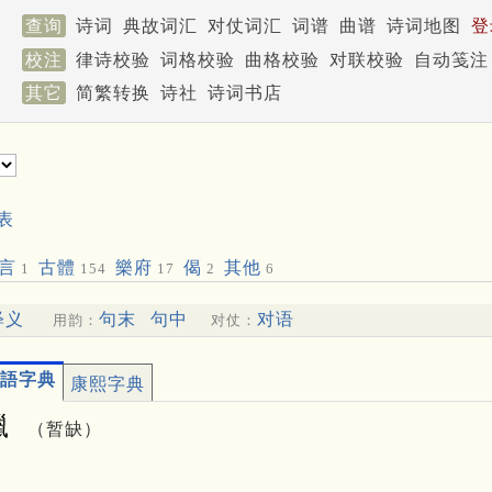
查询
诗词
典故词汇
对仗词汇
词谱
曲谱
诗词地图
登
校注
律诗校验
词格校验
曲格校验
对联校验
自动笺注
其它
简繁转换
诗社
诗词书店
表
言
古體
樂府
偈
其他
1
154
17
2
6
释义
句末
句中
对语
用韵：
对仗：
語字典
康熙字典
㯿
（暂缺）