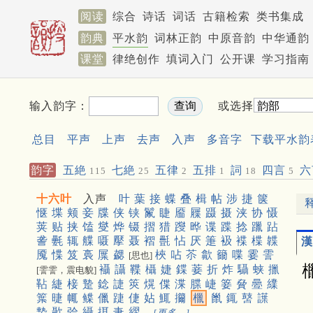
阅读
综合
诗话
词话
古籍检索
类书集成
韵典
平水韵
词林正韵
中原音韵
中华通韵
课堂
律绝创作
填词入门
公开课
学习指南
输入韵字：
或选择
总目
平声
上声
去声
入声
多音字
下载平水韵
韵字
五絶
七絶
五律
五排
詞
四言
六
115
25
2
1
18
5
十六叶
入声
叶
葉
接
蝶
叠
楫
帖
涉
捷
箧
惬
堞
颊
妾
牒
侠
铗
鬣
睫
靥
屧
蹑
摄
浃
协
慑
荚
贴
挟
馌
燮
烨
镊
摺
猎
躞
晔
谍
蹀
捻
躐
跕
詟
氎
辄
艓
嗫
擪
聂
褶
㲲
怗
厌
箑
衱
褋
楪
韘
漢
魇
惵
笈
裛
屟
勰
梜
呫
苶
歙
籋
喋
霎
霅
[思也]
襵
讘
鞢
欇
婕
鍱
菨
折
炸
䯀
蛱
擸
[霅霅，震电貌]
䩞
緁
椄
䠟
錜
誱
筴
熀
偞
渫
䐑
崨
䈉
䝱
㬪
䌜
䈎
㫸
㡇
鲽
儠
踕
倢
㚲
鮿
㩶
㯿
巤
銸
䵿
䜓
褺
㱌
㢵
䌰
挕
疌
䌌
[更多…]