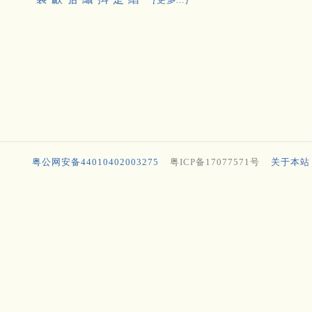
粤公网安备44010402003275
粤ICP备17077571号
关于本站