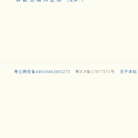
粤公网安备44010402003275
粤ICP备17077571号
关于本站