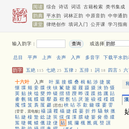
阅读
综合
诗话
词话
古籍检索
类书集成
韵典
平水韵
词林正韵
中原音韵
中华通韵
课堂
律绝创作
填词入门
公开课
学习指南
输入韵字：
或选择
总目
平声
上声
去声
入声
多音字
下载平水韵
韵字
五絶
七絶
五律
五排
詞
四言
六
115
25
2
1
18
5
十六叶
入声
叶
葉
接
蝶
叠
楫
帖
涉
捷
箧
惬
堞
颊
妾
牒
侠
铗
鬣
睫
靥
屧
蹑
摄
浃
协
慑
荚
贴
挟
馌
燮
烨
镊
摺
猎
躞
晔
谍
蹀
捻
躐
跕
詟
氎
辄
艓
嗫
擪
聂
褶
㲲
怗
厌
箑
衱
褋
楪
韘
漢
魇
惵
笈
裛
屟
勰
梜
呫
苶
歙
籋
喋
霎
霅
[思也]
襵
讘
鞢
欇
婕
鍱
菨
折
炸
䯀
蛱
擸
[霅霅，震电貌]
䩞
緁
椄
䠟
錜
誱
筴
熀
偞
渫
䐑
崨
䈉
䝱
㬪
䌜
䈎
㫸
㡇
鲽
儠
踕
倢
㚲
鮿
㩶
㯿
巤
銸
䵿
䜓
褺
㱌
㢵
䌰
挕
疌
䌌
[更多…]