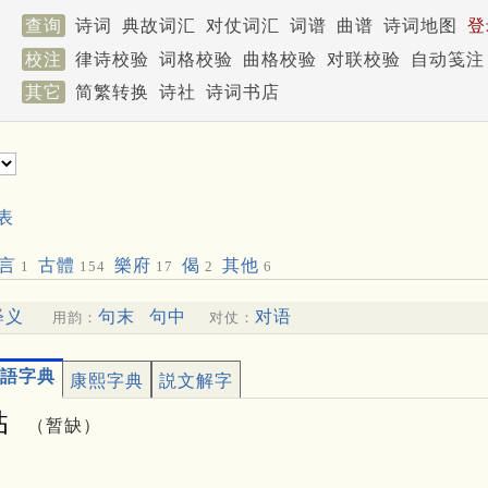
查询
诗词
典故词汇
对仗词汇
词谱
曲谱
诗词地图
登
校注
律诗校验
词格校验
曲格校验
对联校验
自动笺注
其它
简繁转换
诗社
诗词书店
表
言
古體
樂府
偈
其他
1
154
17
2
6
释义
句末
句中
对语
用韵：
对仗：
語字典
康熙字典
説文解字
㚲
（暂缺）