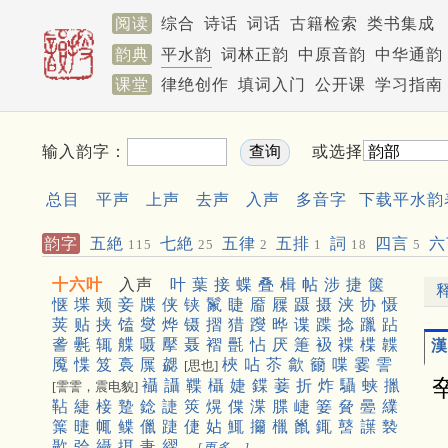
阅读
综合
诗话
词话
古籍检索
类书集成
韵典
平水韵
词林正韵
中原音韵
中华通韵
课堂
律绝创作
填词入门
公开课
学习指南
输入韵字：
或选择
总目
平声
上声
去声
入声
多音字
下载平水韵
韵字
五絶
七絶
五律
五排
詞
四言
六
115
25
2
1
18
5
十六叶
入声
叶
葉
接
蝶
叠
楫
帖
涉
捷
箧
惬
堞
颊
妾
牒
侠
铗
鬣
睫
靥
屧
蹑
摄
浃
协
慑
荚
贴
挟
馌
燮
烨
镊
摺
猎
躞
晔
谍
蹀
捻
躐
跕
詟
氎
辄
艓
嗫
擪
聂
褶
㲲
怗
厌
箑
衱
褋
楪
韘
漢
魇
惵
笈
裛
屟
勰
梜
呫
苶
歙
籋
喋
霎
霅
[思也]
襵
讘
鞢
欇
婕
鍱
菨
折
炸
䯀
蛱
擸
[霅霅，震电貌]
䩞
緁
椄
䠟
錜
誱
筴
熀
偞
渫
䐑
崨
䈉
䝱
㬪
䌜
䈎
㫸
㡇
鲽
儠
踕
倢
㚲
鮿
㩶
㯿
巤
銸
䵿
䜓
褺
㱌
㢵
䌰
挕
疌
䌌
[更多…]