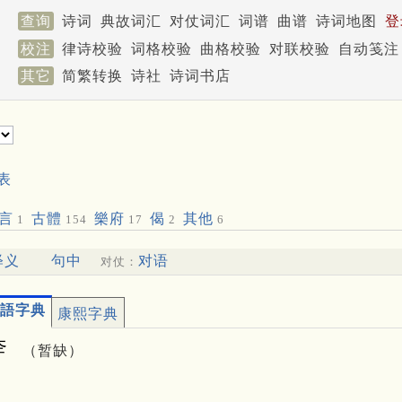
查询
诗词
典故词汇
对仗词汇
词谱
曲谱
诗词地图
登
校注
律诗校验
词格校验
曲格校验
对联校验
自动笺注
其它
简繁转换
诗社
诗词书店
表
言
古體
樂府
偈
其他
1
154
17
2
6
释义
句中
对语
对仗：
語字典
康熙字典
㚔
（暂缺）