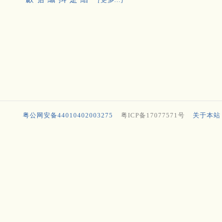
粤公网安备44010402003275
粤ICP备17077571号
关于本站