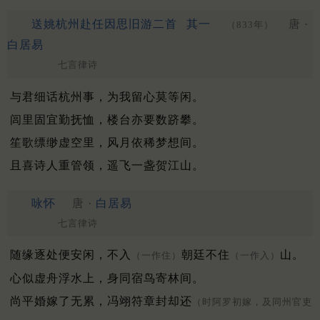
送姚杭州赴任因思旧游二首
其一
唐 ·
（833年）
白居易
七言律诗
与君细话杭州事，为我留心莫等闲。
闾里固宜勤抚恤，楼台亦要数跻攀。
笙歌缥缈虚空里，风月依稀梦想间。
且喜诗人重管领，遥飞一盏贺江山。
咏怀
唐 ·
白居易
七言律诗
随缘逐处便安闲，不入
朝廷不住
山。
（一作住）
（一作入）
心似虚舟浮水上，身同宿鸟寄林间。
尚平婚嫁了无累，冯翊符章封却还
（时阿罗初嫁，及同州官吏