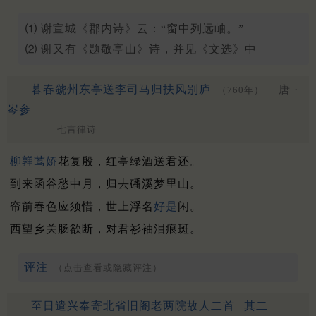
⑴ 谢宣城《郡内诗》云：“窗中列远岫。”
⑵ 谢又有《题敬亭山》诗，并见《文选》中
暮春虢州东亭送李司马归扶风别庐
唐 ·
（760年）
岑参
七言律诗
柳亸莺娇
花复殷，红亭绿酒送君还。
到来函谷愁中月，归去磻溪梦里山。
帘前春色应须惜，世上浮名
好是
闲。
西望乡关肠欲断，对君衫袖泪痕斑。
评注
（点击查看或隐藏评注）
至日遣兴奉寄北省旧阁老两院故人二首
其二