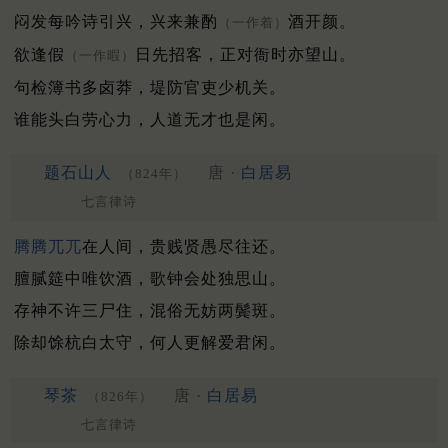
闷发每吟诗引兴，兴来兼酌
酒开颜。
（一作着）
欲逢假
日先招客，正对衙时亦望山。
（一作暇）
句检簿书多卤莽，堤防官吏少机关。
谁能头白劳心力，人道无才也是闲。
题石山人
唐 ·
白居易
（824年）
七言律诗
腾腾兀兀
在人间，贵贱贤愚尽往还。
膻腻筵中唯饮酒，歌钟会处独思山。
存神不许三尸住，混俗无妨两鬓斑。
除却馀杭白太守，何人更解爱君闲。
琴茶
唐 ·
白居易
（826年）
七言律诗