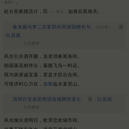
。
放归）
处分贫家残活计，匹
如身后莫相关。
（一作正）
春来频与李二宾客郭外同游因赠长句
唐
（836年）
·
白居易
七言律诗
风光引步酒开颜，送老消春嵩洛间。
朝蹋落花相伴出，暮随飞鸟一时还。
我为病叟诚宜退，君是才臣岂合闲。
可惜济时心力在，
放教
临水复登山。
清明日登老君阁望洛城赠韩道士
唐 ·
白居易
七言律诗
风光烟火清明日，歌哭悲欢城市间。