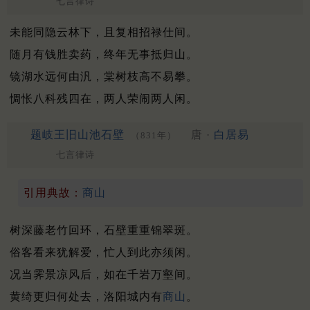
七言律诗
未能同隐云林下，且复相招禄仕间。
随月有钱胜卖药，终年无事抵归山。
镜湖水远何由汎，棠树枝高不易攀。
惆怅八科残四在，两人荣闹两人闲。
题岐王旧山池石壁
唐 ·
白居易
（831年）
七言律诗
引用典故：
商山
树深藤老竹回环，石壁重重锦翠斑。
俗客看来犹解爱，忙人到此亦须闲。
况当霁景凉风后，如在千岩万壑间。
黄绮更归何处去，洛阳城内有
商山
。