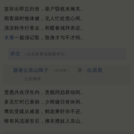
篮舁出即忘归舍，柴户昏犹未掩关。
闻客病时惭体健，见人忙处觉心闲。
清凉秋寺行香去，和暖春城拜表还。
木雁
一篇须记取，致身才与不才间。
评注
（点击查看或隐藏评注）
题谢公东山障子
唐 ·
白居易
（838年）
七言律诗
贤愚共在浮生内，贵贱同趋群动间。
多见忙时已衰病，少闻健日肯休闲。
鹰饥受緤从难退，鹤老乘轩亦不还。
唯有风流谢安石，拂衣携妓入东山。