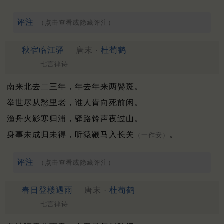
评注
（点击查看或隐藏评注）
秋宿临江驿
唐末 ·
杜荀鹤
七言律诗
南来北去二三年，年去年来两鬓斑。
举世尽从愁里老，谁人肯向死前闲。
渔舟火影寒归浦，驿路铃声夜过山。
身事未成归未得，听猿鞭马入长关
。
（一作安）
评注
（点击查看或隐藏评注）
春日登楼遇雨
唐末 ·
杜荀鹤
七言律诗