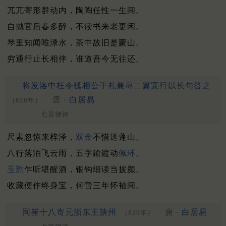
兀兀寄形群动内，陶陶任性一生间。
自抛官后春多醉，不读书来老更闲。
琴里知闻唯渌水，茶中故旧是蒙山。
穷通行止长相伴，谁道吾今无往还。
将发洛中枉令狐相公手札兼辱二篇宠行以长句答之
唐 ·
白居易
（828年）
七言律诗
尺素忽惊来梓泽，
双金
不惜送蓬山。
八行落泊飞云雨，五字鎗鏦动
佩环
。
玉韵
乍听堪醒酒，银钩细读当披颜。
收藏便作终身宝，何啻三年怀袖间。
同崔十八寄元浙东王陕州
唐 ·
白居易
（829年）