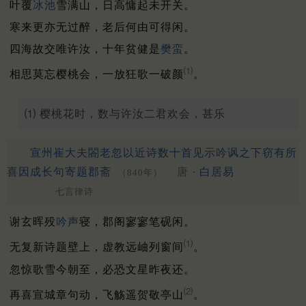
叶覆
冰池
雪满山，日高慵起未开关。
寒来更亦无过醉，老后何由可得闲。
四海故交唯许汝，十年贫健是
樊蛮
。
⑴
相思莫忘樱桃会，一放狂歌一破颜
。
⑴ 樱桃花时，数与许汝二君欢会，甚乐
宣州崔大夫閤老忽以近诗数十首见示吟讽之下窃有所
喜因成长句寄题郡斋
唐 ·
白居易
（840年）
七言律诗
谢玄晖殁
吟声
寝，郡阁寥寥笔砚闲。
⑴
无复新诗题壁上，虚教远岫列窗间
。
忽惊歌雪今朝至，必恐文星昨夜还。
⑵
再喜宣城章句动，飞觞遥贺敬亭山
。