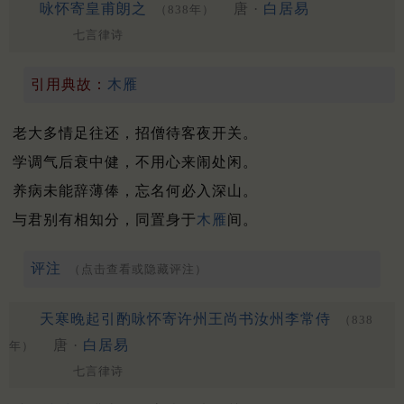
咏怀寄皇甫朗之
唐 ·
白居易
（838年）
七言律诗
引用典故：
木雁
老大多情足往还，招僧待客夜开关。
学调气后衰中健，不用心来闹处闲。
养病未能辞薄俸，忘名何必入深山。
与君别有相知分，同置身于
木雁
间。
评注
（点击查看或隐藏评注）
天寒晚起引酌咏怀寄许州王尚书汝州李常侍
（838
唐 ·
白居易
年）
七言律诗