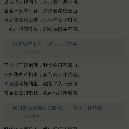
忽地晴天作雨天，全无暑气似秋间。
看看水没来时路，渐渐云藏望处山。
风趁鹭鸶双出苇，浪催渔父尽归湾。
一心准拟闲登眺，却被诗情使不闲。
题汪明府山居
唐末 ·
杜荀鹤
七言律诗
不似当官祗似闲，野情终日不离山。
方知薄宦难拘束，多与高人作往还。
牛笛
漫吹烟雨里，稻苗平入水云间。
羡君公退归欹枕，免向他门厚客颜。
恩门致书远及山居因献之
唐末 ·
杜荀鹤
七言律诗