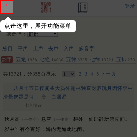
登录
输入韵字：
点击这里，展开功能菜单
或选择：
总目
平声
上声
去声
入声
多音字
韵字
五絶
七絶
五律
七律
五排
1958
14030
8385
13721
270
共13721，分355页显示
2
3
4
5
下一页
八月十五日夜闻崔大员外翰林独直对酒玩月因怀禁中
清景偶题是诗
唐 ·
白居易
七言律诗
秋月高
悬空
碧外，仙郎静玩禁闱间。
（一作空）
（一作高）
岁中唯有今宵好，海内无如此地闲。