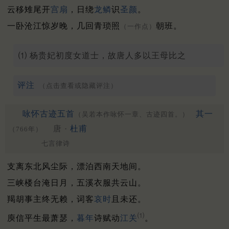
云移雉尾开
宫扇
，日绕
龙鳞
识
圣颜
。
一卧沧江惊岁晚，几回青琐照
朝班。
（一作点）
⑴ 杨贵妃初度女道士，故唐人多以王母比之
评注
（点击查看或隐藏评注）
咏怀古迹五首
其一
（吴若本作咏怀一章、古迹四首。）
唐 ·
杜甫
（766年）
七言律诗
支离东北风尘际，漂泊西南天地间。
三峡楼台淹日月，五溪衣服共云山。
羯胡事主终无赖，词客
哀时
且未还。
⑴
庾信平生最萧瑟，
暮年
诗赋动
江关
。