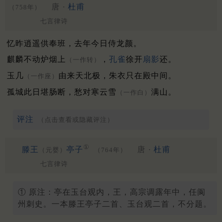
唐 ·
杜甫
（758年）
七言律诗
忆昨逍遥供奉班，去年今日侍龙颜。
麒麟不动炉烟上
，
孔雀
徐开
扇影
还。
（一作转）
玉几
由来天北极，朱衣只在殿中间。
（一作座）
孤城此日堪肠断，愁对寒云雪
满山。
（一作白）
评注
（点击查看或隐藏评注）
①
滕王
亭子
唐 ·
杜甫
（元婴）
（764年）
七言律诗
① 原注：亭在玉台观内，王，高宗调露年中，任阆
州刺史。一本滕王亭子二首、玉台观二首，不分题。