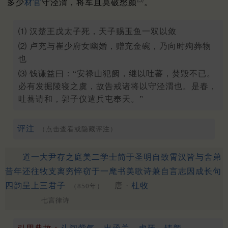
多少
材官
守泾渭，将军且莫破愁颜
。
⑴ 汉楚王戊太子死，天子赐玉鱼一双以敛
⑵ 卢充与崔少府女幽婚，赠充金碗，乃向时殉葬物
也
⑶ 钱谦益曰：“安禄山犯阙，继以吐蕃，焚毁不已。
必有发掘陵寝之虞，故告戒诸将以守泾渭也。是春，
吐蕃请和，郭子仪遣兵屯奉天。”
评注
（点击查看或隐藏评注）
道一大尹存之庭美二学士简于圣明自致霄汉皆与舍弟
昔年还往牧支离穷悴窃于一麾书美歌诗兼自言志因成长句
四韵呈上三君子
唐 ·
杜牧
（850年）
七言律诗