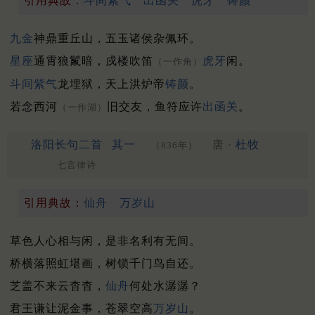
引用典故：
斗间紫气
出函关
虎牙
铸颜
九金
神鼎重丘山，五玉诸侯杂佩环。
星座
通霄狼鬣暗，戍楼吹笛
虎牙
闲。
（一作角）
斗间紫气
龙埋狱，天上洪炉帝
铸颜
。
若念西河
旧交友，鱼符应许
出函关
。
（一作湖）
洛阳长句二首
其一
唐 ·
杜牧
（836年）
七言律诗
引用典故：
仙舟
万岁山
草色人心相与闲，是非名利有无间。
桥横落照虹堪画，树锁千门鸟自还。
芝盖不来云杳杳，
仙舟
何处水潺潺？
君王谦让泥金事，苍翠空高
万岁山
。