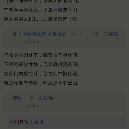
何事不随东洛水，谁家又葬北邙山。
中桥车马长无已，下渡
舟航
亦不闲。
冢墓累累人扰扰，辽东怅望鹤飞还。
洛下闲居寄山南令狐相公
唐 ·
白居易
（837年）
七言律诗
已收身向园林下，犹寄名于禄仕间。
不锻嵇康弥懒静，无金疏傅更贫闲。
支分门内馀生计，谢绝朝中旧往还。
唯是相君忘未得，时思汉水梦巴山。
偶作
唐 ·
白居易
七言律诗
引用典故：
木雁