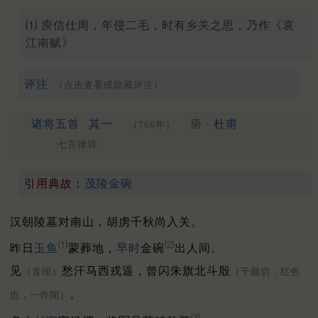
⑴ 庾信仕周，年侵二毛，时有乡关之思，乃作《哀
江南赋》
评注
（点击查看或隐藏评注）
诸将五首
其一
唐 ·
杜甫
（766年）
七言律诗
引用典故：
茂陵金碗
汉朝陵墓对南山，胡虏千秋尚入关。
⑴
⑵
昨日
玉鱼
蒙葬地，
早时
金碗
出人间。
见
愁汗马西戎逼，曾闪朱旗北斗殷
（音现）
（于颜切，红色
。
也，一作閒）
⑶