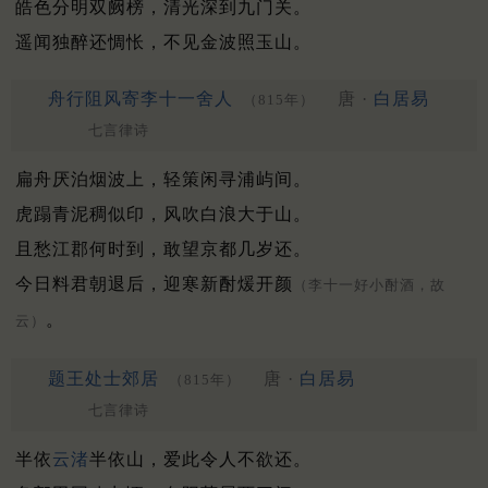
皓色分明双阙榜，清光深到九门关。
遥闻独醉还惆怅，不见金波照玉山。
舟行阻风寄李十一舍人
唐 ·
白居易
（815年）
七言律诗
扁舟厌泊烟波上，轻策闲寻浦屿间。
虎蹋青泥稠似印，风吹白浪大于山。
且愁江郡何时到，敢望京都几岁还。
今日料君朝退后，迎寒新酎煖开颜
（李十一好小酎酒，故
。
云）
题王处士郊居
唐 ·
白居易
（815年）
七言律诗
半依
云渚
半依山，爱此令人不欲还。