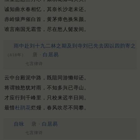
诚知曲水春相忆，其奈长沙老未还。
赤岭猿声催白首，黄茅瘴色换朱颜。
谁言南国无霜雪，尽在愁人鬓发间。
雨中赴刘十九二林之期及到寺刘已先去因以四韵寄之
唐 ·
白居易
（818年）
七言律诗
云中台殿泥中路，既阻同游懒却还。
将谓独愁犹对雨，不知多兴已寻山。
才应行到千峰里，只校来迟半日间。
最惜
杜鹃花
烂熳，春风吹尽不同攀。
自咏
唐 ·
白居易
七言律诗