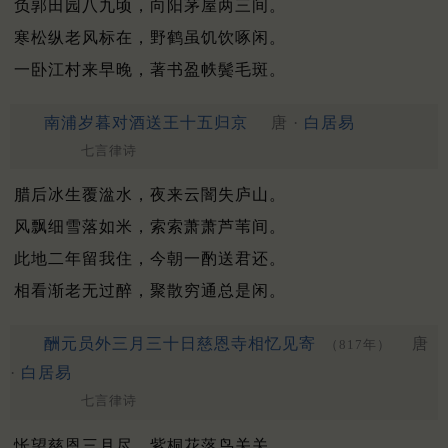
负郭田园八九顷，向阳茅屋两三间。
寒松纵老风标在，野鹤虽饥饮啄闲。
一卧江村来早晚，著书盈帙鬓毛斑。
南浦岁暮对酒送王十五归京
唐 ·
白居易
七言律诗
腊后冰生覆湓水，夜来云闇失庐山。
风飘细雪落如米，索索萧萧芦苇间。
此地二年留我住，今朝一酌送君还。
相看渐老无过醉，聚散穷通总是闲。
酬元员外三月三十日慈恩寺相忆见寄
唐
（817年）
·
白居易
七言律诗
怅望慈恩三月尽，紫桐花落鸟关关。