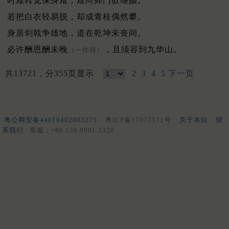
时难转觉保身难，难向师门欲继颜。
若把白衣轻易脱，却成青桂偶然攀。
身居剑戟争雄地，道在乾坤未丧间。
必许酬恩酬未晚
，且须容到九华山。
（一作得）
共13721，分355页显示
2
3
4
5
下一页
粤公网安备44010402003275
粤ICP备17077571号
关于本站
联
系我们
客服：+86 136 0901 3320