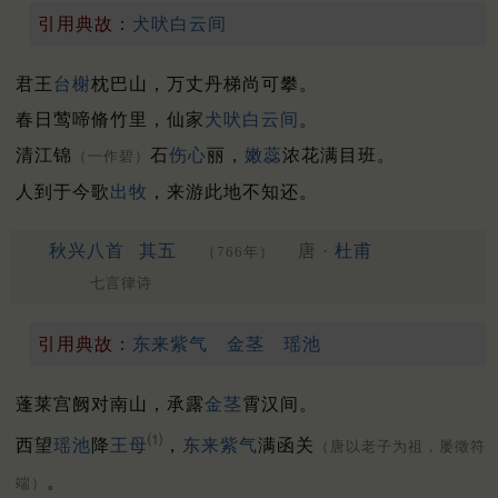
引用典故：
犬吠白云间
君王
台榭
枕巴山，万丈丹梯尚可攀。
春日莺啼脩竹里，仙家
犬吠白云间
。
清江锦
石
伤心
丽，
嫩蕊
浓花满目班。
（一作碧）
人到于今歌
出牧
，来游此地不知还。
秋兴八首
其五
唐 ·
杜甫
（766年）
七言律诗
引用典故：
东来紫气
金茎
瑶池
蓬莱宫阙对南山，承露
金茎
霄汉间。
⑴
西望
瑶池
降
王母
，
东来紫气
满函关
（唐以老子为祖，屡徵符
。
端）